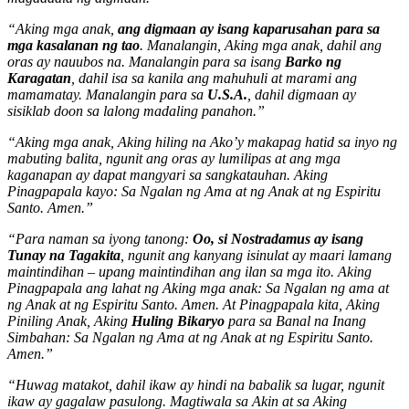
“Aking mga anak,
ang digmaan ay isang kaparusahan para sa
mga kasalanan ng tao
. Manalangin, Aking mga anak, dahil ang
oras ay nauubos na. Manalangin para sa isang
Barko ng
Karagatan
, dahil isa sa kanila ang mahuhuli at marami ang
mamamatay. Manalangin para sa
U.S.A.
, dahil digmaan ay
sisiklab doon sa lalong madaling panahon.”
“Aking mga anak, Aking hiling na Ako’y makapag hatid sa inyo ng
mabuting balita, ngunit ang oras ay lumilipas at ang mga
kaganapan ay dapat mangyari sa sangkatauhan. Aking
Pinagpapala kayo: Sa Ngalan ng Ama at ng Anak at ng Espiritu
Santo. Amen.”
“Para naman sa iyong tanong:
Oo, si Nostradamus ay isang
Tunay na Tagakita
, ngunit ang kanyang isinulat ay maari lamang
maintindihan – upang maintindihan ang ilan sa mga ito. Aking
Pinagpapala ang lahat ng Aking mga anak: Sa Ngalan ng ama at
ng Anak at ng Espiritu Santo. Amen. At Pinagpapala kita, Aking
Piniling Anak, Aking
Huling Bikaryo
para sa Banal na Inang
Simbahan: Sa Ngalan ng Ama at ng Anak at ng Espiritu Santo.
Amen.”
“Huwag matakot, dahil ikaw ay hindi na babalik sa lugar, ngunit
ikaw ay gagalaw pasulong. Magtiwala sa Akin at sa Aking