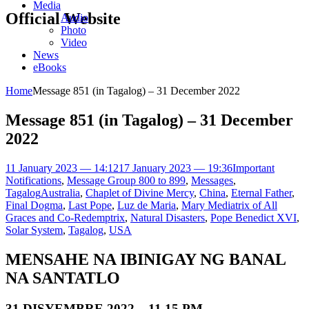
Media
Official Website
Audio
Photo
Video
News
eBooks
Home
Message 851 (in Tagalog) – 31 December 2022
Message 851 (in Tagalog) – 31 December
2022
11 January 2023 — 14:12
17 January 2023 — 19:36
Important
Notifications
,
Message Group 800 to 899
,
Messages
,
Tagalog
Australia
,
Chaplet of Divine Mercy
,
China
,
Eternal Father
,
Final Dogma
,
Last Pope
,
Luz de Maria
,
Mary Mediatrix of All
Graces and Co-Redemptrix
,
Natural Disasters
,
Pope Benedict XVI
,
Solar System
,
Tagalog
,
USA
MENSAHE NA IBINIGAY NG BANAL
NA SANTATLO
31 DISYEMBRE 2022 – 11.15 PM