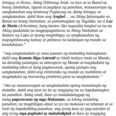
ibinigay ni Hesus, Aking Dibinong Anak, sa inyo at sa Banal na
Inang Simbahan, ngunit sa paglipas ng panahon, mauunawaan ng
sangkatauhan ang mismong Pagtawag na Aking ibinigay sa
sangkatauhan, dahil ikaw ang
Anghel
… na Aking Ipinangako sa
Banal na Inang Simbahan, sa pamamagitan ng Tagakita, na si
Luz
de Maria
(Arhentina), kung kanino Ako nagsalita tungkol sa isa na
Aking ipadadala na magpapaginhawa sa Aking Simbahan sa
ibabaw ng Lupa at siyang magbibigay sa sangkatauhan ng
mapaginhawang kamay at ginhawa na kailangan ng mundo sa
kasalukuyan.”
“Ang sangkatauhan ay nasa paanan ng matinding kalungkutan,
dahil ang
Kometa-Mga Asteroid
ay hindi malayo mula sa Mundo,
na darating palampas sa atmospera ng Mundo at magdudulot ng
matinding takot at ilang pagkawasak, upang gisingin ang
sangkatauhan, dahil ang elektronika ng mundo ay mahihinto at
magdudulot ng maraming problema para sa sangkatauhan.”
“Ako ay nananawagan sa sangkatauhan upang manalangin ng
malalim, dahil ang taon na ito ay magiging isa sa napakalungkot
na panahon. Aking anak, ikaw ay makakatanggap ng
isang
pagwawasto ng mga Hukuman
, sa lalong madaling
panahon, na magbibigay-daan sa iyo na makauwi sa tahanan at sa
loob ng napakaikling panahon, ang iyong kaso ay pag-aaralan at
ang iyong
mga paghatol ay mababaligtad
at ikaw ay magiging