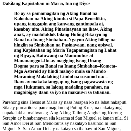
Dakilang Kapistahan ni Maria, Ina ng Diyos
Ito ay sa pamamagitan ng Aking Banal na
Kalooban na Aking kinuha si Papa Benedikto,
upang tanggapin ang kanyang gantimpala at,
kasabay nito, Aking Pinasinayaan na ikaw, Aking
anak, ay mailuluklok bilang Huling Bikaryo ng
Banal na Inang Simbahan–Ngayon Aking hiling na
hingiin sa Simbahan na Pasinayaan, nang opisyal,
ang Kapistahan ng Maria Tagapamagitan ng Lahat
ng Biyaya, Katuwang na Manunubos at
Manananggol–Ito ay magiging iyong Unang
Dogma para sa Banal na Inang Simbahan–Kometa-
Mga Asteroid ay hindi malayo mula sa Mundo–
Maraming Malalaking Lindol na susunod na: –
Ikaw ay makakatanggap ng isang pagwawasto ng
mga Hukuman, sa lalong madaling panahon, na
magbibigay-daan sa iyo na makauwi sa tahanan.
Parehong sina Hesus at Maria ay nasa harapan ko na lahat nakaputi.
Sila ay pumarito sa pamamagitan ng Puting Krus, na nakatayong
napakalaki at maliwanag. Ang Aking Tatlong Anghel ng Korong
Serapin ay binabantayan sila kasama si San Miguel sa kanan nila. Si
San Amor Dei at San Menoloutis ay nakatayo kasunod ni San
Miguel. Si San Amor Dei ay nakatayo sa ibabaw ni San Miguel,