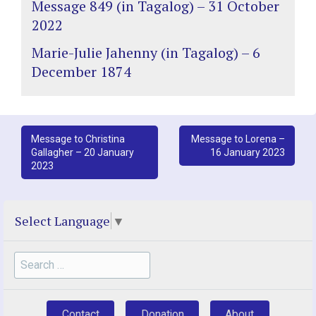
Message 849 (in Tagalog) – 31 October
2022
Marie-Julie Jahenny (in Tagalog) – 6
December 1874
Post
Message to Christina
Message to Lorena –
Gallagher – 20 January
16 January 2023
navigation
2023
Select Language
▼
Search
for:
Contact
Donation
About