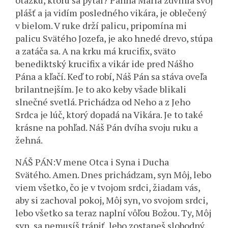
otázku, ktorú sa pýtal? Panna Mária zdvihla svoj
plášť a ja vidím posledného vikára, je oblečený
v bielom. V ruke drží palicu, pripomína mi
palicu Svätého Jozefa, je ako hnedé drevo, stúpa
a zatáča sa. A na krku má krucifix, sväto
benediktský krucifix a vikár ide pred Nášho
Pána a kľačí. Keď to robí, Náš Pán sa stáva oveľa
brilantnejším. Je to ako keby všade blikali
slnečné svetlá. Prichádza od Neho a z Jeho
Srdca je lúč, ktorý dopadá na Vikára. Je to také
krásne na pohľad. Náš Pán dvíha svoju ruku a
žehná.
NÁŠ PÁN:V mene Otca i Syna i Ducha
Svätého. Amen. Dnes prichádzam, syn Môj, lebo
viem všetko, čo je v tvojom srdci, žiadam vás,
aby si zachoval pokoj, Môj syn, vo svojom srdci,
lebo všetko sa teraz naplní vôľou Božou. Ty, Môj
syn, sa nemusíš trápiť, lebo zostaneš slobodný,