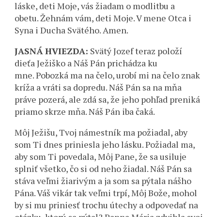
láske, deti Moje, vás žiadam o modlitbu a
obetu. Žehnám vám, deti Moje. V mene Otca i
Syna i Ducha Svätého. Amen.
JASNÁ HVIEZDA:
Svätý Jozef teraz položí
dieťa Ježiško a Náš Pán prichádza ku
mne. Pobozká ma na čelo, urobí mi na čelo znak
kríža a vráti sa dopredu. Náš Pán sa na mňa
práve pozerá, ale zdá sa, že jeho pohľad preniká
priamo skrze mňa. Náš Pán iba čaká.
Môj Ježišu, Tvoj námestník ma požiadal, aby
som Ti dnes priniesla jeho lásku. Požiadal ma,
aby som Ti povedala, Môj Pane, že sa usiluje
splniť všetko, čo si od neho žiadal. Náš Pán sa
stáva veľmi žiarivým a ja som sa pýtala nášho
Pána. Váš vikár tak veľmi trpí, Môj Bože, mohol
by si mu priniesť trochu útechy a odpovedať na