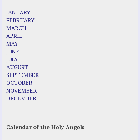
2023 Calendar (PDF)
JANUARY
500 Years of Marian Apparitions
FEBRUARY
Akiane Kramarik
MARCH
Archbishop Fulton Sheen
APRIL
Dr. Kelly Bowring
MAY
Dr. Rashid Buttar
JUNE
For Young People – A Mother's Love
JULY
Interview Jim Caviezel
AUGUST
LITTLE PEBBLE VIDEOS
SEPTEMBER
Luz de Maria – Extracts 2014
OCTOBER
Pope Francis – Prophecy Fulfilled
NOVEMBER
Prophesied events of Garabandal unfolding
DECEMBER
in 2025 - Mari Loli and Maria Saraco in
Ireland
Calendar of the Holy Angels
Other Websites
Agnes-Marie (France)