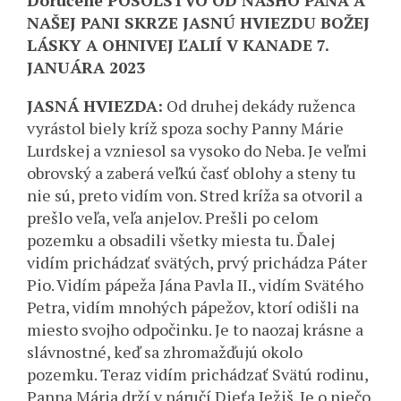
Doručené POSOLSTVO OD NÁŠHO PÁNA A
NAŠEJ PANI SKRZE JASNÚ HVIEZDU BOŽEJ
LÁSKY A OHNIVEJ ĽALIÍ V KANADE 7.
JANUÁRA 2023
JASNÁ HVIEZDA:
Od druhej dekády ruženca
vyrástol biely kríž spoza sochy Panny Márie
Lurdskej a vzniesol sa vysoko do Neba. Je veľmi
obrovský a zaberá veľkú časť oblohy a steny tu
nie sú, preto vidím von. Stred kríža sa otvoril a
prešlo veľa, veľa anjelov. Prešli po celom
pozemku a obsadili všetky miesta tu. Ďalej
vidím prichádzať svätých, prvý prichádza Páter
Pio. Vidím pápeža Jána Pavla II., vidím Svätého
Petra, vidím mnohých pápežov, ktorí odišli na
miesto svojho odpočinku. Je to naozaj krásne a
slávnostné, keď sa zhromažďujú okolo
pozemku. Teraz vidím prichádzať Svätú rodinu,
Panna Mária drží v náručí Dieťa Ježiš. Je o niečo