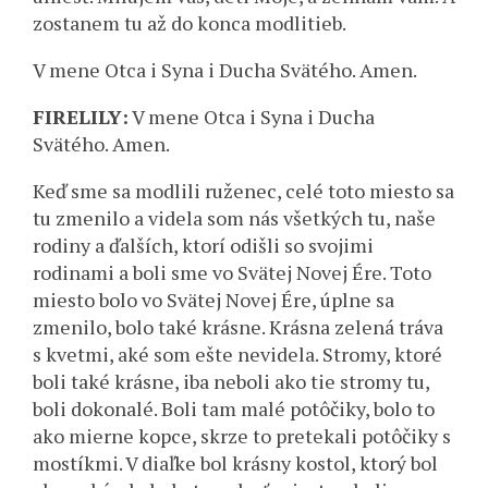
zostanem tu až do konca modlitieb.
V mene Otca i Syna i Ducha Svätého. Amen.
FIRELILY:
V mene Otca i Syna i Ducha
Svätého. Amen.
Keď sme sa modlili ruženec, celé toto miesto sa
tu zmenilo a videla som nás všetkých tu, naše
rodiny a ďalších, ktorí odišli so svojimi
rodinami a boli sme vo Svätej Novej Ére. Toto
miesto bolo vo Svätej Novej Ére, úplne sa
zmenilo, bolo také krásne. Krásna zelená tráva
s kvetmi, aké som ešte nevidela. Stromy, ktoré
boli také krásne, iba neboli ako tie stromy tu,
boli dokonalé. Boli tam malé potôčiky, bolo to
ako mierne kopce, skrze to pretekali potôčiky s
mostíkmi. V diaľke bol krásny kostol, ktorý bol