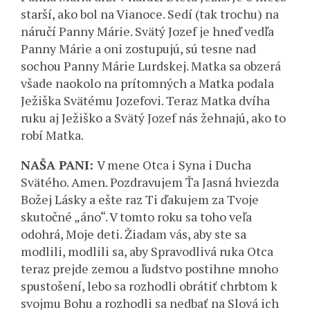
starší, ako bol na Vianoce. Sedí (tak trochu) na
náručí Panny Márie. Svätý Jozef je hneď vedľa
Panny Márie a oni zostupujú, sú tesne nad
sochou Panny Márie Lurdskej. Matka sa obzerá
všade naokolo na prítomných a Matka podala
Ježiška Svätému Jozefovi. Teraz Matka dvíha
ruku aj Ježiško a Svätý Jozef nás žehnajú, ako to
robí Matka.
NAŠA PANI:
V mene Otca i Syna i Ducha
Svätého. Amen. Pozdravujem Ťa Jasná hviezda
Božej Lásky a ešte raz Ti ďakujem za Tvoje
skutočné „áno“. V tomto roku sa toho veľa
odohrá, Moje deti. Žiadam vás, aby ste sa
modlili, modlili sa, aby Spravodlivá ruka Otca
teraz prejde zemou a ľudstvo postihne mnoho
spustošení, lebo sa rozhodli obrátiť chrbtom k
svojmu Bohu a rozhodli sa nedbať na Slová ich