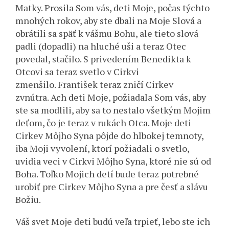
Matky. Prosila Som vás, deti Moje, počas týchto
mnohých rokov, aby ste dbali na Moje Slová a
obrátili sa späť k vášmu Bohu, ale tieto slová
padli (dopadli) na hluché uši a teraz Otec
povedal, stačilo. S privedením Benedikta k
Otcovi sa teraz svetlo v Cirkvi
zmenšilo. František teraz zničí Cirkev
zvnútra. Ach deti Moje, požiadala Som vás, aby
ste sa modlili, aby sa to nestalo všetkým Mojim
deťom, čo je teraz v rukách Otca. Moje deti
Cirkev Môjho Syna pôjde do hlbokej temnoty,
iba Moji vyvolení, ktorí požiadali o svetlo,
uvidia veci v Cirkvi Môjho Syna, ktoré nie sú od
Boha. Toľko Mojich detí bude teraz potrebné
urobiť pre Cirkev Môjho Syna a pre česť a slávu
Božiu.
Váš svet Moje deti budú veľa trpieť, lebo ste ich