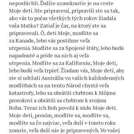
neposlúchli. Ďalšie uzamknutie je na ceste
Moje deti. Ste pripravení, pripravili ste sa tak,
ako vás to počas všetkých tých rokov žiadala
vaša Matka? Zatiaľ je čas, na ktorý ste sa
pripravovali. Ó, deti Moje, modlite sa
za Kanadu, lebo vás postihne veľa
utrpenia. Modlite sa za Spojené štáty, lebo budú
napadnuté a príde na nich aj veľa
utrpenia. Modlite sa za Kaliforniu, Moje deti,
lebo budú veľa trpieť. Žiadam vás, Moje deti, aby
ste si udržali Austráliu vo vašich každodenných
modlitbách sa na tento Národ chystá veľa
katastrofy, lebo sa obrátili chrbtom k Môjmu
prorokovi a obrátili sa chrbtom k svojmu
Bohu. Teraz ich Boh povolá k súdu Moje deti.
Moje deti, prosím, modlite sa, modlite sa,
modlite sa čo najviac, veľa duší v tomto roku
zomrie, veľa duší nie je pripravených. Vo vašej