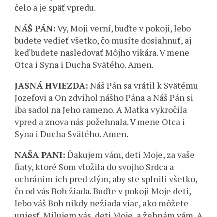
čelo a je späť vpredu.
NÁŠ PÁN:
Vy, Moji verní, buďte v pokoji, lebo
budete vedieť všetko, čo musíte dosiahnuť, aj
keď budete nasledovať Môjho vikára. V mene
Otca i Syna i Ducha Svätého. Amen.
JASNÁ HVIEZDA:
Náš Pán sa vrátil k Svätému
Jozefovi a On zdvihol nášho Pána a Náš Pán si
iba sadol na Jeho rameno. A Matka vykročila
vpred a znova nás požehnala. V mene Otca i
Syna i Ducha Svätého. Amen.
NAŠA PANI:
Ďakujem vám, deti Moje, za vaše
fiaty, ktoré Som vložila do svojho Srdca a
ochránim ich pred zlým, aby ste splnili všetko,
čo od vás Boh žiada. Buďte v pokoji Moje deti,
lebo váš Boh nikdy nežiada viac, ako môžete
uniesť. Milujem vás, deti Moje, a žehnám vám. A