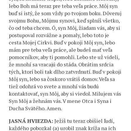
lebo Boh má teraz pre teba veľa práce. Môj syn
buď si istý, že som vždy po tvojom boku. Dôveruj
svojmu Bohu, Môjmu synovi, keď splníš všetko,
čo od teba chcem. Ó, syn Môj, žiadam vás, aby si
postupoval rozvážne a pomaly, lebo toto je
cesta Mojej Cirkvi. Buď v pokoji Môj syn, lebo
mám pre teba veľa práce, ale budeš mať veľa
pomocníkov, aby ti pomohli. Lebo ste už videli,
že mnohí sa vracajú do stáda. Obrátim srdcia
tých, ktorí boli tak dlho zatvrdnutí. Buď v pokoji
Môj syn, lebo sa čoskoro vrátiš domov. Veľa sa
tiež odohrá vo svete a mnohí vás budú
kontaktovať, syn Môj, aby si viedol. Milujem vás
Syn Môj a žehnám vás. V mene Otca i Syna i
Ducha Svätého. Amen.
JASNÁ HVIEZDA:
Ježiš tu teraz obišiel ľudí,
každého pobozkal (a) urobil znak kríža na ich