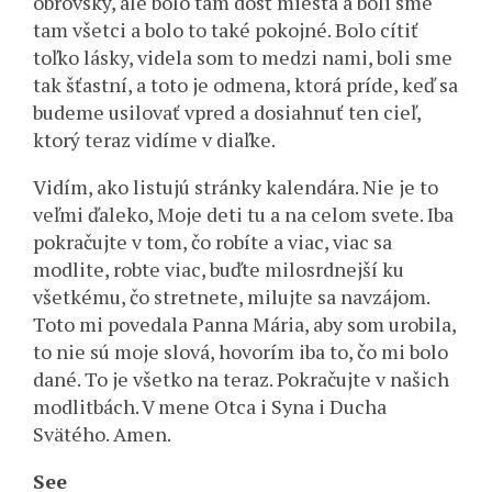
obrovský, ale bolo tam dosť miesta a boli sme
tam všetci a bolo to také pokojné. Bolo cítiť
toľko lásky, videla som to medzi nami, boli sme
tak šťastní, a toto je odmena, ktorá príde, keď sa
budeme usilovať vpred a dosiahnuť ten cieľ,
ktorý teraz vidíme v diaľke.
Vidím, ako listujú stránky kalendára. Nie je to
veľmi ďaleko, Moje deti tu a na celom svete. Iba
pokračujte v tom, čo robíte a viac, viac sa
modlite, robte viac, buďte milosrdnejší ku
všetkému, čo stretnete, milujte sa navzájom.
Toto mi povedala Panna Mária, aby som urobila,
to nie sú moje slová, hovorím iba to, čo mi bolo
dané. To je všetko na teraz. Pokračujte v našich
modlitbách. V mene Otca i Syna i Ducha
Svätého. Amen.
See