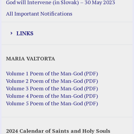
God will Intervene (in Slovak) – 30 May 2023
All Important Notifications
LINKS
Justice Help
MARIA VALTORTA
Justice Action (website)
Justice Action: Interviews William
Volume 1 Poem of the Man-God (PDF)
Costellia
Volume 2 Poem of the Man-God (PDF)
Truth be Known – Legal Doc 1 of 2
Volume 3 Poem of the Man-God (PDF)
Truth be Known – Legal Doc 2 of 2
Volume 4 Poem of the Man-God (PDF)
Volume 5 Poem of the Man-God (PDF)
Mirror Websites
Amor Dei
2024 Calendar of Saints and Holy Souls
Noteworthy