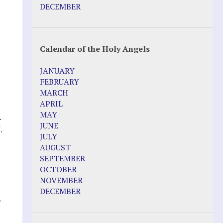
Pope Francis – Prophecy Fulfilled
DECEMBER
Prophesied events of Garabandal
unfolding in 2025 - Mari Loli and Maria
Saraco in Ireland
Calendar of the Holy Angels
Other Websites
JANUARY
Agnes-Marie (France)
FEBRUARY
Bayside
MARCH
Blessed Elena Aiello
APRIL
Christina Gallagher
MAY
.
Dozule (France)
JUNE
.
Emma de Guzman
JULY
Enoch
AUGUST
Fr. Jose Maniyangat
SEPTEMBER
Fr. Martin (Sam) Johnston
OCTOBER
Garabandal
NOVEMBER
Garabandal Movie 2018
DECEMBER
Gloria Polo
e
Holy Love
Jesus Ministries (Website)