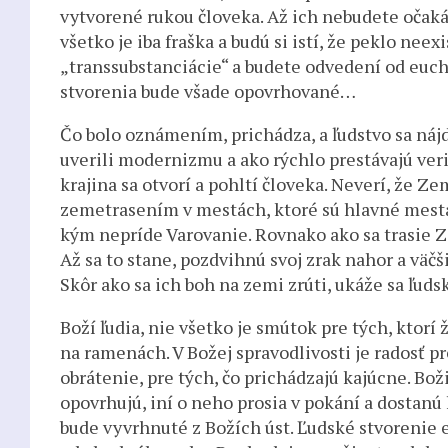
vytvorené rukou človeka. Až ich nebudete očaká
všetko je iba fraška a budú si istí, že peklo ne
„transsubstanciácie“ a budete odvedení od euch
stvorenia bude všade opovrhované…
Čo bolo oznámením, prichádza, a ľudstvo sa nájd
uverili modernizmu a ako rýchlo prestávajú veriť 
krajina sa otvorí a pohltí človeka. Neverí, že 
zemetrasením v mestách, ktoré sú hlavné mestá
kým nepríde Varovanie. Rovnako ako sa trasie Ze
Až sa to stane, pozdvihnú svoj zrak nahor a väčš
Skôr ako sa ich boh na zemi zrúti, ukáže sa ľudsk
Boží ľudia, nie všetko je smútok pre tých, kto
na ramenách. V Božej spravodlivosti je radosť pre
obrátenie, pre tých, čo prichádzajú kajúcne. Bo
opovrhujú, iní o neho prosia v pokání a dostanú 
bude vyvrhnuté z Božích úst. Ľudské stvorenie e