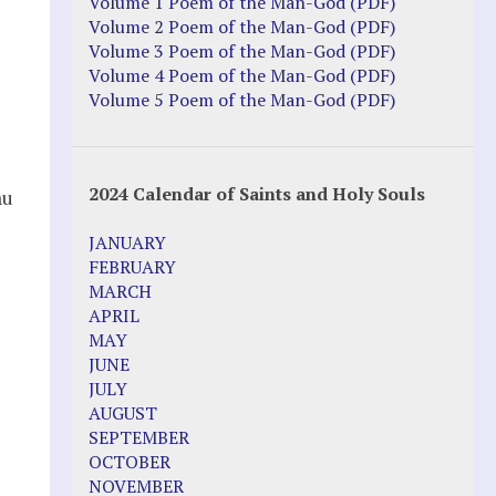
Justice Action: Interviews William
Volume 1 Poem of the Man-God (PDF)
Costellia
Volume 2 Poem of the Man-God (PDF)
Truth be Known – Legal Doc 1 of 2
Volume 3 Poem of the Man-God (PDF)
Truth be Known – Legal Doc 2 of 2
Volume 4 Poem of the Man-God (PDF)
Volume 5 Poem of the Man-God (PDF)
Mirror Websites
Amor Dei
2024 Calendar of Saints and Holy Souls
hu
Noteworthy
JANUARY
2023 Calendar (PDF)
FEBRUARY
500 Years of Marian Apparitions
MARCH
Akiane Kramarik
APRIL
Archbishop Fulton Sheen
MAY
Dr. Kelly Bowring
JUNE
Dr. Rashid Buttar
JULY
For Young People – A Mother's Love
AUGUST
Interview Jim Caviezel
SEPTEMBER
LITTLE PEBBLE VIDEOS
OCTOBER
Luz de Maria – Extracts 2014
NOVEMBER