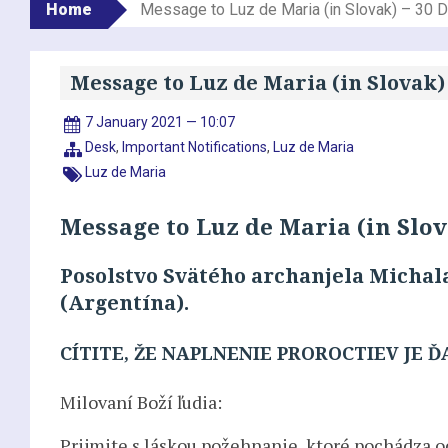
Home
Message to Luz de Maria (in Slovak) – 30
Message to Luz de Maria (in Slovak)
7 January 2021 — 10:07
Desk
,
Important Notifications
,
Luz de Maria
Luz de Maria
Message to Luz de Maria (in Slo
Posolstvo Svätého archanjela Michala
(Argentína).
CÍTITE, ŽE NAPLNENIE PROROCTIEV JE 
Milovaní Boží ľudia:
Prijmite s láskou požehnanie, ktoré pochádza od 