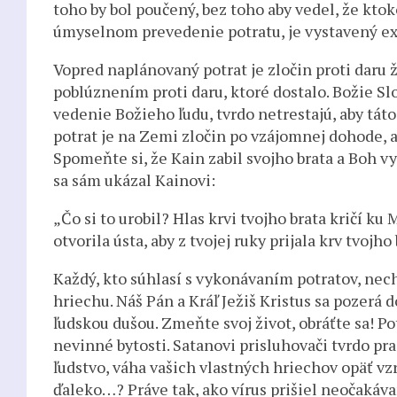
toho by bol poučený, bez toho aby vedel, že kto
úmyselnom prevedenie potratu, je vystavený e
Vopred naplánovaný potrat je zločin proti daru 
poblúznením proti daru, ktoré dostalo. Božie Slo
vedenie Božieho ľudu, tvrdo netrestajú, aby tá
potrat je na Zemi zločin po vzájomnej dohode, a
Spomeňte si, že Kain zabil svojho brata a Boh v
sa sám ukázal Kainovi:
„Čo si to urobil? Hlas krvi tvojho brata kričí k
otvorila ústa, aby z tvojej ruky prijala krv tvojho 
Každý, kto súhlasí s vykonávaním potratov, nech
hriechu. Náš Pán a Kráľ Ježiš Kristus sa pozerá
ľudskou dušou. Zmeňte svoj život, obráťte sa! Po
nevinné bytosti. Satanovi prisluhovači tvrdo pra
ľudstvo, váha vašich vlastných hriechov opäť vzra
ďaleko…? Práve tak, ako vírus prišiel neočakáva