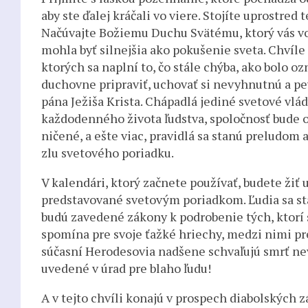
aby ste ďalej kráčali vo viere. Stojíte uprostred 
Načúvajte Božiemu Duchu Svätému, ktorý vás volá
mohla byť silnejšia ako pokušenie sveta. Chvíle sú
ktorých sa naplní to, čo stále chýba, ako bolo 
duchovne pripraviť, uchovať si nevyhnutnú a pevn
pána Ježiša Krista. Chápadlá jediné svetové vlá
každodenného života ľudstva, spoločnosť bude 
ničené, a ešte viac, pravidlá sa stanú preludom
zlu svetového poriadku.
V kalendári, ktorý začnete používať, budete žiť 
predstavované svetovým poriadkom. Ľudia sa sta
budú zavedené zákony k podrobenie tých, ktorí s
spomína pre svoje ťažké hriechy, medzi nimi pre
súčasní Herodesovia nadšene schvaľujú smrť n
uvedené v úrad pre blaho ľudu!
A v tejto chvíli konajú v prospech diabolských zá