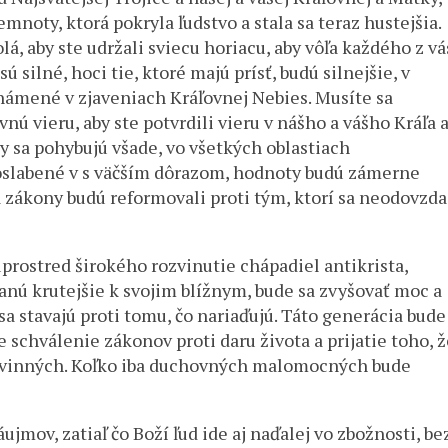
temnoty, ktorá pokryla ľudstvo a stala sa teraz hustejšia.
, aby ste udržali sviecu horiacu, aby vôľa každého z vá
 silné, hoci tie, ktoré majú prísť, budú silnejšie, v
oznámené v zjaveniach Kráľovnej Nebies. Musíte sa
ú vieru, aby ste potvrdili vieru v nášho a vášho Kráľa 
dy sa pohybujú všade, vo všetkých oblastiach
oslabené v s väčším dôrazom, hodnoty budú zámerne
 a zákony budú reformovali proti tým, ktorí sa neodovzda
uprostred širokého rozvinutie chápadiel antikrista,
nú krutejšie k svojim blížnym, bude sa zvyšovať moc a
a stavajú proti tomu, čo nariaďujú. Táto generácia bude
 schválenie zákonov proti daru života a prijatie toho, ž
evinných. Koľko iba duchovných malomocných bude
ujmov, zatiaľ čo Boží ľud ide aj naďalej vo zbožnosti, be