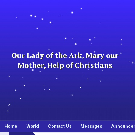
Skip
to
content
Our Lady of the Ark, Mary our
Mother, Help of Christians
Home
World
Contact Us
Messages
Announce