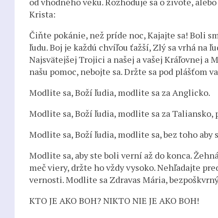
od vhodného veku. Rozhoduje sa o živote, alebo 
Krista:
Čiňte pokánie, než príde noc, Kajajte sa! Boli 
ľudu. Boj je každú chvíľou ťažší, Zlý sa vrhá na 
Najsvätejšej Trojici a našej a vašej Kráľovnej a 
našu pomoc, nebojte sa. Držte sa pod plášťom va
Modlite sa, Boží ľudia, modlite sa za Anglicko.
Modlite sa, Boží ľudia, modlite sa za Taliansko, 
Modlite sa, Boží ľudia, modlite sa, bez toho aby s
Modlite sa, aby ste boli verní až do konca. Žeh
meč viery, držte ho vždy vysoko. Nehľadajte pre
vernosti. Modlite sa Zdravas Mária, bezpoškvrný
KTO JE AKO BOH? NIKTO NIE JE AKO BOH!