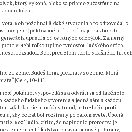
koľvek, ktorý vykoná, alebo sa priamo zúčastňuje na
xkomunikáciu.
života. Boh požehnal ľudské stvorenia a to odpovedal o
vo nie je rešpektované a tí, ktorí majú na starosti
to generácia upustila od ostatných odchýlok. Zámerný
 preto v Nebi toľko trpíme tvrdosťou ľudského srdca.
yniesol rozsudok. Boh, pred zlom tohto strašného hriec
u Mne zo zeme. Budeš teraz prekliaty zo zeme, ktorá
brata“ [Ge 4, 10-11].
 robí pokánie, vyspovedá sa a odvráti sa od takéhoto
 do každého ľudského stvorenia a jedná sám s každou
trat zďaleka nie je módny trend, je to zločin proti
cujú, aby potrat bol rozšírený po celom svete. Úbohé
stie. Boží ľudia, cítite, že naplnenie proroctva je
ne a zmenil celé ľudstvo, objavia sa nové pohromy,