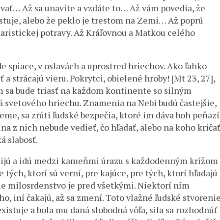
vať… Až sa unavíte a vzdáte to… Až vám povedia, že
existuje, alebo že peklo je trestom na Zemi… Až poprú
aristickej potravy. Až Kráľovnou a Matkou celého
e spiace, v oslavách a uprostred hriechov. Ako ľahko
a strácajú vieru. Pokrytci, obielené hroby! [Mt 23, 27],
Zem sa bude triasť na každom kontinente so silným
 svetového hriechu. Znamenia na Nebi budú častejšie,
me, sa zrúti ľudské bezpečia, ktoré im dáva boh peňazí
ina z nich nebude vedieť, čo hľadať, alebo na koho kričať
á slabosť.
rí žijú a idú medzi kameňmi úrazu s každodenným krížom
 tých, ktorí sú verní, pre kajúce, pre tých, ktorí hľadajú
žie milosrdenstvo je pred všetkými. Niektorí ním
ho, iní čakajú, až sa zmení. Toto vlažné ľudské stvoreni
xistuje a bola mu daná slobodná vôľa, sila sa rozhodnúť