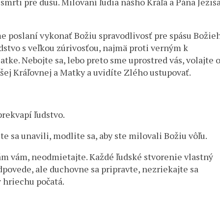
smrti pre dušu. Milovaní ľudia nášho Kráľa a Pána Ježiš
sme poslaní vykonať Božiu spravodlivosť pre spásu Božie
ľudstvo s veľkou zúrivosťou, najmä proti verným k
Matke. Nebojte sa, lebo preto sme uprostred vás, volajte 
šej Kráľovnej a Matky a uvidíte Zlého ustupovať.
prekvapí ľudstvo.
te sa unavili, modlite sa, aby ste milovali Božiu vôľu.
nám vám, neodmietajte. Každé ľudské stvorenie vlastný
dpovede, ale duchovne sa pripravte, nezriekajte sa
 hriechu počatá.