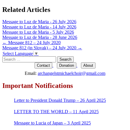
Related Articles
Message to Luz de Maria - 26 July 2026
Message to Luz de Maria - 14 July 2026
Message to Luz de Maria - 5 July 2026
Message to Luz de Maria - 28 June 2026
Post
←
Message 812 – 24 July 2020
Message 812 (in Slovak) – 24 July 2020
→
navigation
Select Language
▼
Search
for:
Contact
Donation
About
Email:
archangelstmichaelchoir@gmail.com
Important Notifications
Letter to President Donald Trump – 26 April 2025
LETTER TO THE WORLD – 11 April 2025
Message to Lucia of Japan – 3 April 2025