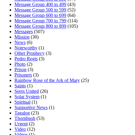
Message Group 400 to 499
(43)
Message Group 500 to 599
(52)
Message Group 600 to 699
(64)
Message Group 700 to 799
(114)
Message Group 800 to 899
(105)
Messages
(507)
Mission
(30)
News
(6)
Noteworthy
(1)
Other Prophecy
(3)
Pedro Regis
(3)
Photo
(2)
Prison
(3)
Prisoners
(3)
Rainbow Rose of the Ark of Mary
(25)
Saints
(1)
Seers United
(26)
Solar System
(1)
Spiritual
(1)
Supportive News
(1)
Tagalog
(23)
Thornbush
(53)
Urgent
(2)
Video
(12)
Videos
(1)