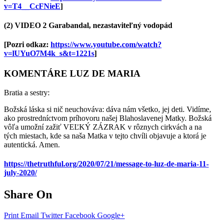
v=T4__CcFNieE
]
(2) VIDEO 2 Garabandal, nezastaviteľný vodopád
[Pozri odkaz:
https://www.youtube.com/watch?
v=lUYuO7M4k_s&t=1221s
]
KOMENTÁRE LUZ DE MARIA
Bratia a sestry:
Božská láska si nič neuchováva: dáva nám všetko, jej deti. Vidíme,
ako prostredníctvom príhovoru našej Blahoslavenej Matky. Božská
vôľa umožní zažiť VEĽKÝ ZÁZRAK v rôznych cirkvách a na
tých miestach, kde sa naša Matka v tejto chvíli objavuje a ktorá je
autentická. Amen.
https://thetruthful.org/2020/07/21/message-to-luz-de-maria-11-
july-2020/
Share On
Print
Email
Twitter
Facebook
Google+