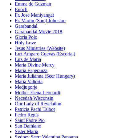
Emma de Guzman
Enoch
Fr. Jose Maniyangat
Fr. Martin (Sam) Johnston
Garabandal
Garabandal Movie 2018
Gloria Polo
Holy Love
Jesus Ministries (Website)
Luz Amparo Cuevas (Escorial)
Luz de Maria
Maria Divine Mercy
Maria Esperanza
Maria Julianna (Seer Hungary)
Maria Valtorta
Medjugorje
Mother Elena Leonardi
Necedah Wisconsin
Our Lady of Revelation
Patricia Pachi Talbot
Pedro Regis
Saint Padre Pio
San Damiano
Sister Maria
Sydney Seer: Valentina Papagna