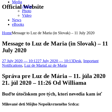
Media
Official Website
Audio
Photo
Video
News
eBooks
Home
Message to Luz de Maria (in Slovak) – 11 July 2020
Message to Luz de Maria (in Slovak) – 11
July 2020
27 July 2020 — 10:12
27 July 2020 — 10:13
Desk
,
Important
Notifications
,
Luz de Maria
Luz de Maria
Správa pre Luz de Mária – 11. júla 2020
21. júl 2020 – 11:26 Od Williama
Buďte útočiskom pre tých, ktorí nevedia kam ísť
Milované deti Môjho Nepoškvrneného Srdca: