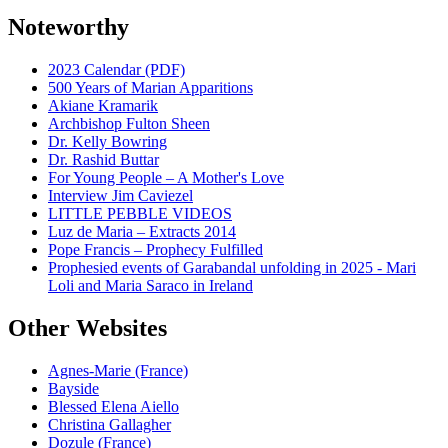
Noteworthy
2023 Calendar (PDF)
500 Years of Marian Apparitions
Akiane Kramarik
Archbishop Fulton Sheen
Dr. Kelly Bowring
Dr. Rashid Buttar
For Young People – A Mother's Love
Interview Jim Caviezel
LITTLE PEBBLE VIDEOS
Luz de Maria – Extracts 2014
Pope Francis – Prophecy Fulfilled
Prophesied events of Garabandal unfolding in 2025 - Mari
Loli and Maria Saraco in Ireland
Other Websites
Agnes-Marie (France)
Bayside
Blessed Elena Aiello
Christina Gallagher
Dozule (France)