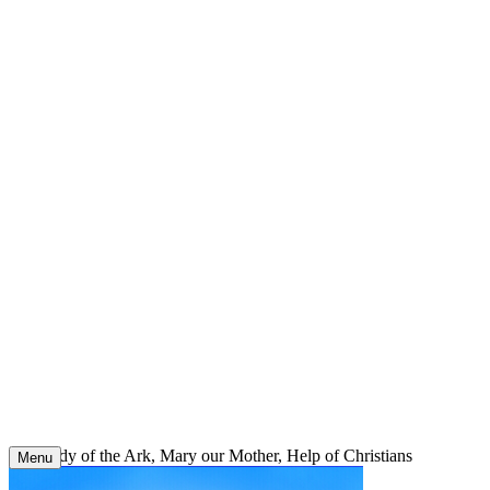
Skip
to
content
Our Lady of the Ark, Mary our Mother, Help of Christians
Menu