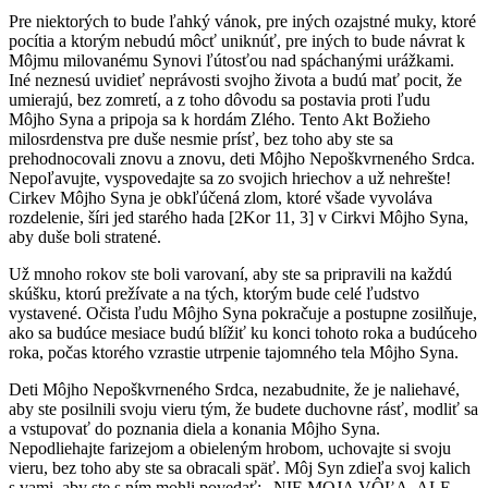
Pre niektorých to bude ľahký vánok, pre iných ozajstné muky, ktoré
pocítia a ktorým nebudú môcť uniknúť, pre iných to bude návrat k
Môjmu milovanému Synovi ľútosťou nad spáchanými urážkami.
Iné neznesú uvidieť neprávosti svojho života a budú mať pocit, že
umierajú, bez zomretí, a z toho dôvodu sa postavia proti ľudu
Môjho Syna a pripoja sa k hordám Zlého. Tento Akt Božieho
milosrdenstva pre duše nesmie prísť, bez toho aby ste sa
prehodnocovali znovu a znovu, deti Môjho Nepoškvrneného Srdca.
Nepoľavujte, vyspovedajte sa zo svojich hriechov a už nehrešte!
Cirkev Môjho Syna je obkľúčená zlom, ktoré všade vyvoláva
rozdelenie, šíri jed starého hada [2Kor 11, 3] v Cirkvi Môjho Syna,
aby duše boli stratené.
Už mnoho rokov ste boli varovaní, aby ste sa pripravili na každú
skúšku, ktorú prežívate a na tých, ktorým bude celé ľudstvo
vystavené. Očista ľudu Môjho Syna pokračuje a postupne zosilňuje,
ako sa budúce mesiace budú blížiť ku konci tohoto roka a budúceho
roka, počas ktorého vzrastie utrpenie tajomného tela Môjho Syna.
Deti Môjho Nepoškvrneného Srdca, nezabudnite, že je naliehavé,
aby ste posilnili svoju vieru tým, že budete duchovne rásť, modliť sa
a vstupovať do poznania diela a konania Môjho Syna.
Nepodliehajte farizejom a obieleným hrobom, uchovajte si svoju
vieru, bez toho aby ste sa obracali späť. Môj Syn zdieľa svoj kalich
s vami, aby ste s ním mohli povedať: „NIE MOJA VÔĽA, ALE