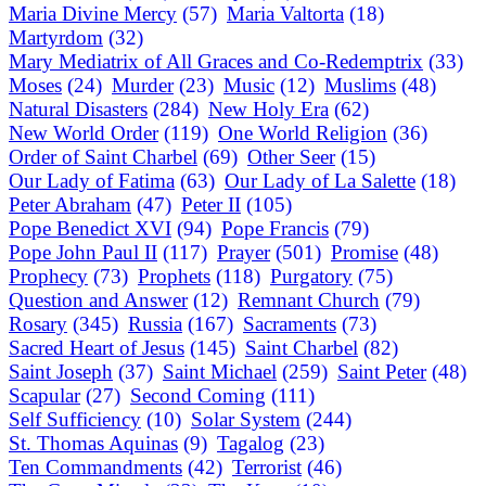
Maria Divine Mercy
(57)
Maria Valtorta
(18)
Martyrdom
(32)
Mary Mediatrix of All Graces and Co-Redemptrix
(33)
Moses
(24)
Murder
(23)
Music
(12)
Muslims
(48)
Natural Disasters
(284)
New Holy Era
(62)
New World Order
(119)
One World Religion
(36)
Order of Saint Charbel
(69)
Other Seer
(15)
Our Lady of Fatima
(63)
Our Lady of La Salette
(18)
Peter Abraham
(47)
Peter II
(105)
Pope Benedict XVI
(94)
Pope Francis
(79)
Pope John Paul II
(117)
Prayer
(501)
Promise
(48)
Prophecy
(73)
Prophets
(118)
Purgatory
(75)
Question and Answer
(12)
Remnant Church
(79)
Rosary
(345)
Russia
(167)
Sacraments
(73)
Sacred Heart of Jesus
(145)
Saint Charbel
(82)
Saint Joseph
(37)
Saint Michael
(259)
Saint Peter
(48)
Scapular
(27)
Second Coming
(111)
Self Sufficiency
(10)
Solar System
(244)
St. Thomas Aquinas
(9)
Tagalog
(23)
Ten Commandments
(42)
Terrorist
(46)