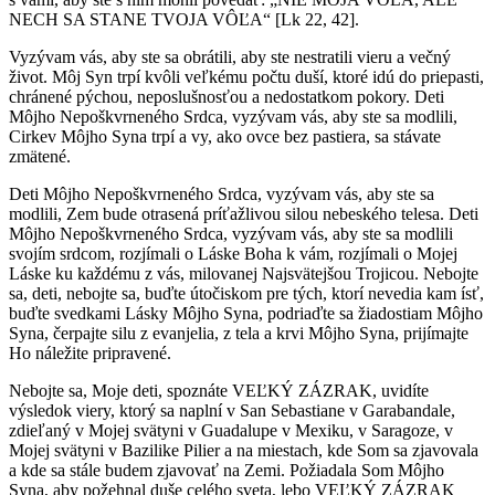
NECH SA STANE TVOJA VÔĽA“ [Lk 22, 42].
Vyzývam vás, aby ste sa obrátili, aby ste nestratili vieru a večný
život. Môj Syn trpí kvôli veľkému počtu duší, ktoré idú do priepasti,
chránené pýchou, neposlušnosťou a nedostatkom pokory. Deti
Môjho Nepoškvrneného Srdca, vyzývam vás, aby ste sa modlili,
Cirkev Môjho Syna trpí a vy, ako ovce bez pastiera, sa stávate
zmätené.
Deti Môjho Nepoškvrneného Srdca, vyzývam vás, aby ste sa
modlili, Zem bude otrasená príťažlivou silou nebeského telesa. Deti
Môjho Nepoškvrneného Srdca, vyzývam vás, aby ste sa modlili
svojím srdcom, rozjímali o Láske Boha k vám, rozjímali o Mojej
Láske ku každému z vás, milovanej Najsvätejšou Trojicou. Nebojte
sa, deti, nebojte sa, buďte útočiskom pre tých, ktorí nevedia kam ísť,
buďte svedkami Lásky Môjho Syna, podriaďte sa žiadostiam Môjho
Syna, čerpajte silu z evanjelia, z tela a krvi Môjho Syna, prijímajte
Ho náležite pripravené.
Nebojte sa, Moje deti, spoznáte VEĽKÝ ZÁZRAK, uvidíte
výsledok viery, ktorý sa naplní v San Sebastiane v Garabandale,
zdieľaný v Mojej svätyni v Guadalupe v Mexiku, v Saragoze, v
Mojej svätyni v Bazilike Pilier a na miestach, kde Som sa zjavovala
a kde sa stále budem zjavovať na Zemi. Požiadala Som Môjho
Syna, aby požehnal duše celého sveta, lebo VEĽKÝ ZÁZRAK