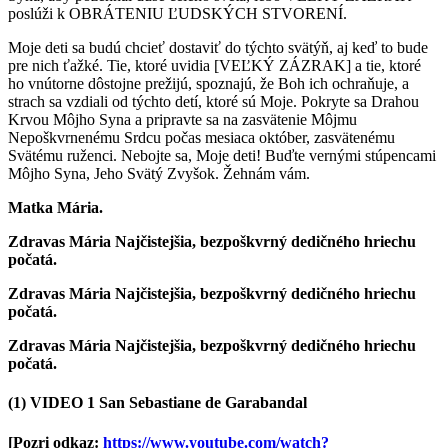
poslúži k OBRÁTENIU ĽUDSKÝCH STVORENÍ.
Moje deti sa budú chcieť dostaviť do týchto svätýň, aj keď to bude
pre nich ťažké. Tie, ktoré uvidia [VEĽKÝ ZÁZRAK] a tie, ktoré
ho vnútorne dôstojne prežijú, spoznajú, že Boh ich ochraňuje, a
strach sa vzdiali od týchto detí, ktoré sú Moje. Pokryte sa Drahou
Krvou Môjho Syna a pripravte sa na zasvätenie Môjmu
Nepoškvrnenému Srdcu počas mesiaca október, zasvätenému
Svätému ruženci. Nebojte sa, Moje deti! Buďte vernými stúpencami
Môjho Syna, Jeho Svätý Zvyšok. Žehnám vám.
Matka Mária.
Zdravas Mária Najčistejšia, bezpoškvrný dedičného hriechu
počatá.
Zdravas Mária Najčistejšia, bezpoškvrný dedičného hriechu
počatá.
Zdravas Mária Najčistejšia, bezpoškvrný dedičného hriechu
počatá.
(1) VIDEO 1 San Sebastiane de Garabandal
[Pozri odkaz:
https://www.youtube.com/watch?