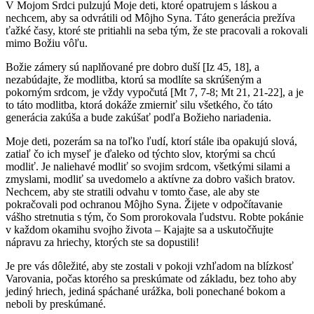
V Mojom Srdci pulzujú Moje deti, ktoré opatrujem s láskou a
nechcem, aby sa odvrátili od Môjho Syna. Táto generácia prežíva
ťažké časy, ktoré ste pritiahli na seba tým, že ste pracovali a rokovali
mimo Božiu vôľu.
Božie zámery sú naplňované pre dobro duší [Iz 45, 18], a
nezabúdajte, že modlitba, ktorú sa modlíte sa skrúšeným a
pokorným srdcom, je vždy vypočutá [Mt 7, 7-8; Mt 21, 21-22], a je
to táto modlitba, ktorá dokáže zmierniť silu všetkého, čo táto
generácia zakúša a bude zakúšať podľa Božieho nariadenia.
Moje deti, pozerám sa na toľko ľudí, ktorí stále iba opakujú slová,
zatiaľ čo ich myseľ je ďaleko od týchto slov, ktorými sa chcú
modliť. Je naliehavé modliť so svojim srdcom, všetkými silami a
zmyslami, modliť sa uvedomelo a aktívne za dobro vašich bratov.
Nechcem, aby ste stratili odvahu v tomto čase, ale aby ste
pokračovali pod ochranou Môjho Syna. Žijete v odpočítavanie
vášho stretnutia s tým, čo Som prorokovala ľudstvu. Robte pokánie
v každom okamihu svojho života – Kajajte sa a uskutočňujte
nápravu za hriechy, ktorých ste sa dopustili!
Je pre vás dôležité, aby ste zostali v pokoji vzhľadom na blízkosť
Varovania, počas ktorého sa preskúmate od základu, bez toho aby
jediný hriech, jediná spáchané urážka, boli ponechané bokom a
neboli by preskúmané.