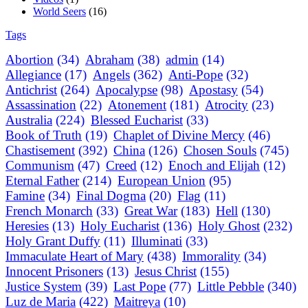
World Seers
(16)
Tags
Abortion
(34)
Abraham
(38)
admin
(14)
Allegiance
(17)
Angels
(362)
Anti-Pope
(32)
Antichrist
(264)
Apocalypse
(98)
Apostasy
(54)
Assassination
(22)
Atonement
(181)
Atrocity
(23)
Australia
(224)
Blessed Eucharist
(33)
Book of Truth
(19)
Chaplet of Divine Mercy
(46)
Chastisement
(392)
China
(126)
Chosen Souls
(745)
Communism
(47)
Creed
(12)
Enoch and Elijah
(12)
Eternal Father
(214)
European Union
(95)
Famine
(34)
Final Dogma
(20)
Flag
(11)
French Monarch
(33)
Great War
(183)
Hell
(130)
Heresies
(13)
Holy Eucharist
(136)
Holy Ghost
(232)
Holy Grant Duffy
(11)
Illuminati
(33)
Immaculate Heart of Mary
(438)
Immorality
(34)
Innocent Prisoners
(13)
Jesus Christ
(155)
Justice System
(39)
Last Pope
(77)
Little Pebble
(340)
Luz de Maria
(422)
Maitreya
(10)