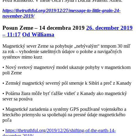
Petra Rímskeho: V mene Otca i Syna i Ducha Svätého. Amen.“
https://thetruthful.org/2019/12/27/message-to-little-grain-24-
november-2019/
Posun Zeme – 14 decembra 2019
26. december 2019
– 11:17
Od Williama
Magnetický sever Zeme sa pohybuje „nebývalým“ tempom 30 míľ
za rok – vyhodenie satelitných údajov o polohe a navigačných
systémov mimo kurz
• Nový svetový magnetový model ukazuje pohyby v magnetickom
poli Zeme
• Zemský magnetický severný pól smeruje k Sibíri a preč z Kanady
• Polárna žiara môže byť ťažšie vidieť z Kanady ako magnetický
sever sa posúva
• Magnetické zariadenia a systémy GPS používané vojenského a
leteckého priemyslu sa spoliehajú na presné údaje magnetického
poľa
•
https://thetruthful.org/2019/12/26/shifting-of-the-earth-14-
december-2019/