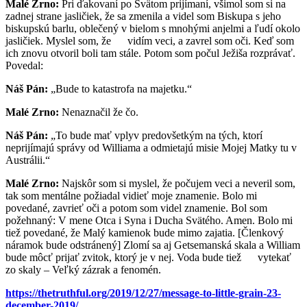
Malé Zrno:
Pri ďakovaní po Svätom prijímaní, všimol som si na
zadnej strane jasličiek, že sa zmenila a videl som Biskupa s jeho
biskupskú barlu, oblečený v bielom s mnohými anjelmi a ľudí okolo
jasličiek. Myslel som, že vidím veci, a zavrel som oči. Keď som
ich znovu otvoril boli tam stále. Potom som počul Ježiša rozprávať.
Povedal:
Náš Pán:
„Bude to katastrofa na majetku.“
Malé Zrno:
Nenaznačil že čo.
Náš Pán:
„To bude mať vplyv predovšetkým na tých, ktorí
neprijímajú správy od Williama a odmietajú misie Mojej Matky tu v
Austrálii.“
Malé Zrno:
Najskôr som si myslel, že počujem veci a neveril som,
tak som mentálne požiadal vidieť moje znamenie. Bolo mi
povedané, zavrieť oči a potom som videl znamenie. Bol som
požehnaný: V mene Otca i Syna i Ducha Svätého. Amen. Bolo mi
tiež povedané, že Malý kamienok bude mimo zajatia. [Členkový
náramok bude odstránený] Zlomí sa aj Getsemanská skala a William
bude môcť prijať zvitok, ktorý je v nej. Voda bude tiež vytekať
zo skaly – Veľký zázrak a fenomén.
https://thetruthful.org/2019/12/27/message-to-little-grain-23-
december-2019/