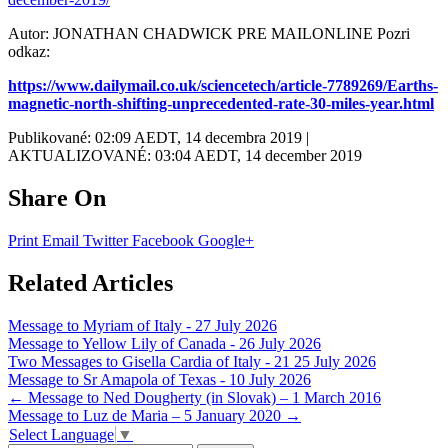
Autor: JONATHAN CHADWICK PRE MAILONLINE Pozri
odkaz:
https://www.dailymail.co.uk/sciencetech/article-7789269/Earths-
magnetic-north-shifting-unprecedented-rate-30-miles-year.html
Publikované: 02:09 AEDT, 14 decembra 2019 |
AKTUALIZOVANÉ: 03:04 AEDT, 14 december 2019
Share On
Print
Email
Twitter
Facebook
Google+
Related Articles
Message to Myriam of Italy - 27 July 2026
Message to Yellow Lily of Canada - 26 July 2026
Two Messages to Gisella Cardia of Italy - 21 25 July 2026
Message to Sr Amapola of Texas - 10 July 2026
Post
←
Message to Ned Dougherty (in Slovak) – 1 March 2016
Message to Luz de Maria – 5 January 2020
→
navigation
Select Language
▼