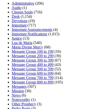
Administrative
(206)
Audio
(1)
Chosen Souls
(716)
Desk
(1,154)
Devotions
(19)
Important
(717)
Important Announcements
(4)
Important Notifications
(1,015)
Justice
(13)
Luz de Maria
(540)
Maria Divine Mercy
(68)
Message Group 100 to 199
(16)
Message Group 200 to 299
(39)
Message Group 300 to 399
(67)
Message Group 400 to 499
(43)
Message Group 500 to 599
(52)
Message Group 600 to 699
(64)
Message Group 700 to 799
(114)
Message Group 800 to 899
(105)
Messages
(507)
Mission
(30)
News
(6)
Noteworthy
(1)
Other Prophecy
(3)
Pedro Regis
(3)