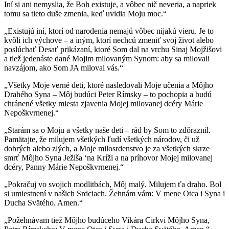
Iní si ani nemyslia, že Boh existuje, a vôbec nič neveria, a napriek
tomu sa tieto duše zmenia, keď uvidia Moju moc.“
„Existujú iní, ktorí od narodenia nemajú vôbec nijakú vieru. Je to
kvôli ich výchove – a iným, ktorí nechcú zmeniť svoj život alebo
poslúchať Desať prikázaní, ktoré Som dal na vrchu Sinaj Mojžišovi
a tiež jedenáste dané Mojim milovaným Synom: aby sa milovali
navzájom, ako Som JA miloval vás.“
„Všetky Moje verné deti, ktoré nasledovali Moje učenia a Môjho
Drahého Syna – Môj budúci Peter Rímsky – to pochopia a budú
chránené všetky miesta zjavenia Mojej milovanej dcéry Márie
Nepoškvrnenej.“
„Starám sa o Moju a všetky naše deti – rád by Som to zdôraznil.
Pamätajte, že milujem všetkých ľudí všetkých národov, či už
dobrých alebo zlých, a Moje milosrdenstvo je za všetkých skrze
smrť Môjho Syna Ježiša ‘na Kríži a na príhovor Mojej milovanej
dcéry, Panny Márie Nepoškvrnenej.“
„Pokračuj vo svojich modlitbách, Môj malý. Milujem ťa draho. Bol
si umiestnení v našich Srdciach. Žehnám vám: V mene Otca i Syna i
Ducha Svätého. Amen.“
„Požehnávam tiež Môjho budúceho Vikára Cirkvi Môjho Syna,