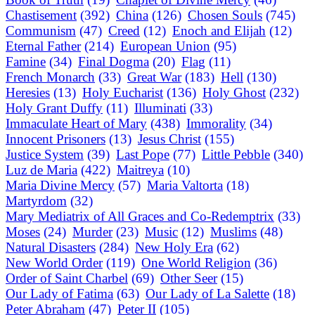
Chastisement
(392)
China
(126)
Chosen Souls
(745)
Communism
(47)
Creed
(12)
Enoch and Elijah
(12)
Eternal Father
(214)
European Union
(95)
Famine
(34)
Final Dogma
(20)
Flag
(11)
French Monarch
(33)
Great War
(183)
Hell
(130)
Heresies
(13)
Holy Eucharist
(136)
Holy Ghost
(232)
Holy Grant Duffy
(11)
Illuminati
(33)
Immaculate Heart of Mary
(438)
Immorality
(34)
Innocent Prisoners
(13)
Jesus Christ
(155)
Justice System
(39)
Last Pope
(77)
Little Pebble
(340)
Luz de Maria
(422)
Maitreya
(10)
Maria Divine Mercy
(57)
Maria Valtorta
(18)
Martyrdom
(32)
Mary Mediatrix of All Graces and Co-Redemptrix
(33)
Moses
(24)
Murder
(23)
Music
(12)
Muslims
(48)
Natural Disasters
(284)
New Holy Era
(62)
New World Order
(119)
One World Religion
(36)
Order of Saint Charbel
(69)
Other Seer
(15)
Our Lady of Fatima
(63)
Our Lady of La Salette
(18)
Peter Abraham
(47)
Peter II
(105)