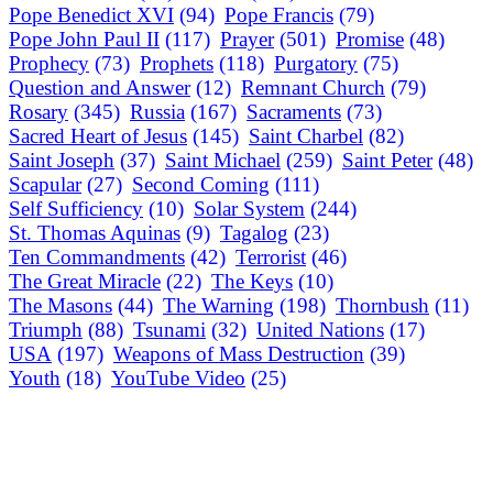
Pope Benedict XVI
(94)
Pope Francis
(79)
Pope John Paul II
(117)
Prayer
(501)
Promise
(48)
Prophecy
(73)
Prophets
(118)
Purgatory
(75)
Question and Answer
(12)
Remnant Church
(79)
Rosary
(345)
Russia
(167)
Sacraments
(73)
Sacred Heart of Jesus
(145)
Saint Charbel
(82)
Saint Joseph
(37)
Saint Michael
(259)
Saint Peter
(48)
Scapular
(27)
Second Coming
(111)
Self Sufficiency
(10)
Solar System
(244)
St. Thomas Aquinas
(9)
Tagalog
(23)
Ten Commandments
(42)
Terrorist
(46)
The Great Miracle
(22)
The Keys
(10)
The Masons
(44)
The Warning
(198)
Thornbush
(11)
Triumph
(88)
Tsunami
(32)
United Nations
(17)
USA
(197)
Weapons of Mass Destruction
(39)
Youth
(18)
YouTube Video
(25)