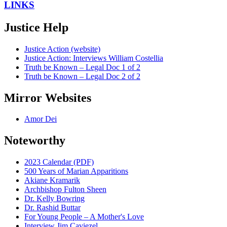
LINKS
Justice Help
Justice Action (website)
Justice Action: Interviews William Costellia
Truth be Known – Legal Doc 1 of 2
Truth be Known – Legal Doc 2 of 2
Mirror Websites
Amor Dei
Noteworthy
2023 Calendar (PDF)
500 Years of Marian Apparitions
Akiane Kramarik
Archbishop Fulton Sheen
Dr. Kelly Bowring
Dr. Rashid Buttar
For Young People – A Mother's Love
Interview Jim Caviezel