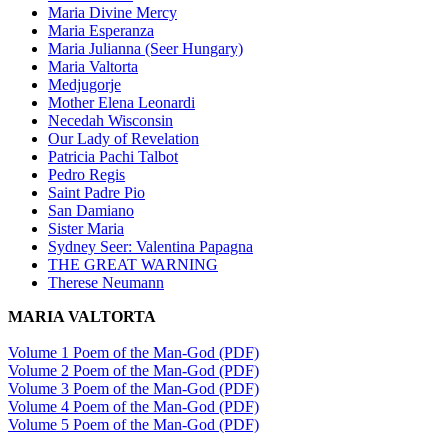
Maria Divine Mercy
Maria Esperanza
Maria Julianna (Seer Hungary)
Maria Valtorta
Medjugorje
Mother Elena Leonardi
Necedah Wisconsin
Our Lady of Revelation
Patricia Pachi Talbot
Pedro Regis
Saint Padre Pio
San Damiano
Sister Maria
Sydney Seer: Valentina Papagna
THE GREAT WARNING
Therese Neumann
MARIA VALTORTA
Volume 1 Poem of the Man-God (PDF)
Volume 2 Poem of the Man-God (PDF)
Volume 3 Poem of the Man-God (PDF)
Volume 4 Poem of the Man-God (PDF)
Volume 5 Poem of the Man-God (PDF)