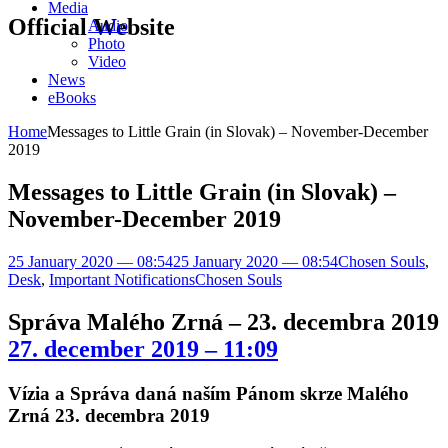
Media
Official Website
Audio
Photo
Video
News
eBooks
Home
Messages to Little Grain (in Slovak) – November-December
2019
Messages to Little Grain (in Slovak) –
November-December 2019
25 January 2020 — 08:54
25 January 2020 — 08:54
Chosen Souls
,
Desk
,
Important Notifications
Chosen Souls
Správa Malého Zrná – 23. decembra 2019
27. december 2019 – 11:09
Vízia a Správa daná naším Pánom skrze Malého
Zrná 23. decembra 2019