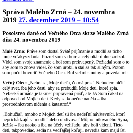
Správa Malého Zrná – 24. novembra
2019
27. december 2019 – 10:54
Posolstvo dané od Večného Otca skrze Malého Zrná
dňa 24. novembra 2019
Malé Zrno:
Práve som dostal Sväté prijímanie a modlil sa ticho
moje vďakyvzdania. Pozrel som sa hore a celý oltár úplne zmizol.
Videl som svoje znamenie a bol som prekvapený. Požiadal som o to,
aby som to znova videl, čo som urobil a stal sa tak silným. Potom
som počul hovoriť Večného Otca. Bol veľmi smutný a povedal mi:
Večný Otec:
„Neboj sa, Moje dieťa, čo má prísť. Nebudem ničiť
celý svet, iba jeho časti, aby sa prebudili Moje deti, ktoré spia.
Nebeská armáda je takmer pripravená prísť, ale JA Som čakal na
odpoveď od Mojich detí. Kedy sa konečne naučia – iba
prostredníctvom ničenia a katastrof.“
„Bohužiaľ, mnoho z Mojich detí sú iba nedeľní návštevníci, ktorí
neprichádzajú sa modliť alebo obdivovať Môjho milovaného Syna,
Ježiša – iba naoko a iba na účely vzhľadu, aby boli videní. Tieto
deti, takpovediac, sedia na vedľajšej koľaji, nevedia kam majú ísť.