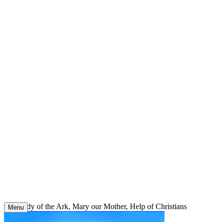
Skip
to
content
Our Lady of the Ark, Mary our Mother, Help of Christians
Menu