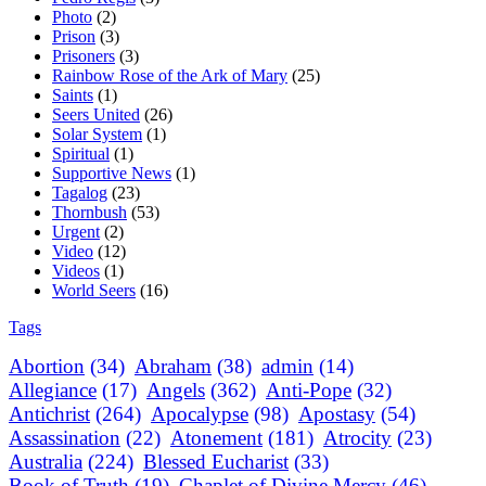
Photo
(2)
Prison
(3)
Prisoners
(3)
Rainbow Rose of the Ark of Mary
(25)
Saints
(1)
Seers United
(26)
Solar System
(1)
Spiritual
(1)
Supportive News
(1)
Tagalog
(23)
Thornbush
(53)
Urgent
(2)
Video
(12)
Videos
(1)
World Seers
(16)
Tags
Abortion
(34)
Abraham
(38)
admin
(14)
Allegiance
(17)
Angels
(362)
Anti-Pope
(32)
Antichrist
(264)
Apocalypse
(98)
Apostasy
(54)
Assassination
(22)
Atonement
(181)
Atrocity
(23)
Australia
(224)
Blessed Eucharist
(33)
Book of Truth
(19)
Chaplet of Divine Mercy
(46)