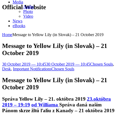
Media
Official Website
Audio
Photo
Video
News
eBooks
Home
Message to Yellow Lily (in Slovak) – 21 October 2019
Message to Yellow Lily (in Slovak) – 21
October 2019
30 October 2019 — 10:45
30 October 2019 — 10:45
Chosen Souls
,
Desk
,
Important Notifications
Chosen Souls
Message to Yellow Lily (in Slovak) – 21
October 2019
Správa Yellow Lily – 21. októbra 2019
23.októbra
2019 – 19:19
od Williama
Správa daná naším
Pánom skrze žltú ľaliu z Kanady – 21 októbra 2019