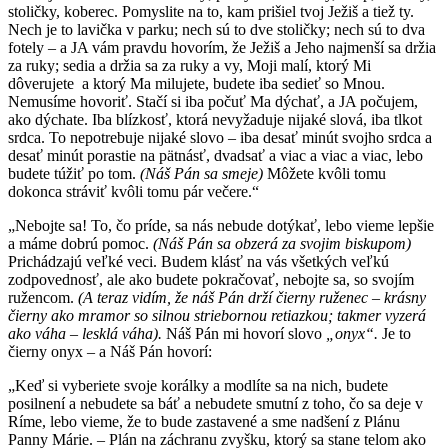
stoličky, koberec. Pomyslite na to, kam prišiel tvoj Ježiš a tiež ty.
Nech je to lavička v parku; nech sú to dve stoličky; nech sú to dva
fotely – a JA vám pravdu hovorím, že Ježiš a Jeho najmenší sa držia
za ruky; sedia a držia sa za ruky a vy, Moji malí, ktorý Mi
dôverujete a ktorý Ma milujete, budete iba sedieť so Mnou.
Nemusíme hovoriť. Stačí si iba počuť Ma dýchať, a JA počujem,
ako dýchate. Iba blízkosť, ktorá nevyžaduje nijaké slová, iba tlkot
srdca. To nepotrebuje nijaké slovo – iba desať minút svojho srdca a
desať minút porastie na pätnásť, dvadsať a viac a viac a viac, lebo
budete túžiť po tom.
(Náš Pán sa smeje)
Môžete kvôli tomu
dokonca stráviť kvôli tomu pár večere.“
„Nebojte sa! To, čo príde, sa nás nebude dotýkať, lebo vieme lepšie
a máme dobrú pomoc.
(Náš Pán sa obzerá za svojim biskupom)
Prichádzajú veľké veci. Budem klásť na vás všetkých veľkú
zodpovednosť, ale ako budete pokračovať, nebojte sa, so svojím
ružencom.
(A teraz vidím, že náš Pán drží čierny ruženec – krásny
čierny ako mramor so silnou striebornou retiazkou; takmer vyzerá
ako váha – lesklá váha).
Náš Pán mi hovorí slovo
„onyx“.
Je to
čierny onyx – a Náš Pán hovorí:
„Keď si vyberiete svoje korálky a modlíte sa na nich, budete
posilnení a nebudete sa báť a nebudete smutní z toho, čo sa deje v
Ríme, lebo vieme, že to bude zastavené a sme nadšení z Plánu
Panny Márie. – Plán na záchranu zvyšku, ktorý sa stane telom ako