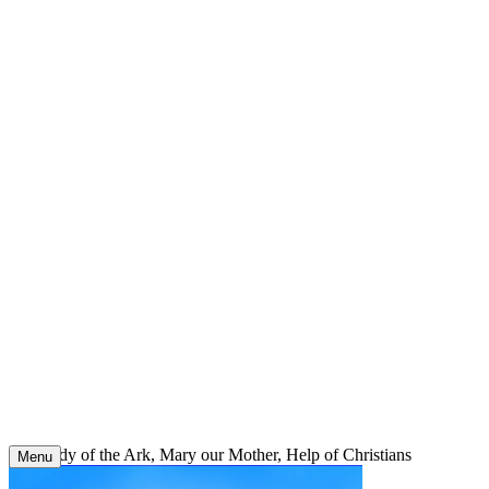
Skip
to
content
Our Lady of the Ark, Mary our Mother, Help of Christians
Menu