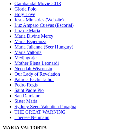
Garabandal Movie 2018
Gloria Polo
Holy Love
Jesus Ministries (Website)
Luz Amparo Cuevas (Escorial)
Luz de Maria
Maria Divine Mercy
Maria Esperanza
Maria Julianna (Seer Hungary)
Maria Valtorta
Medjugorje
Mother Elena Leonardi
Necedah Wisconsin
Our Lady of Revelation
Patricia Pachi Talbot
Pedro Regis
Saint Padre Pio
San Damiano
Sister Maria
Sydney Seer: Valentina Papagna
THE GREAT WARNING
Therese Neumann
MARIA VALTORTA