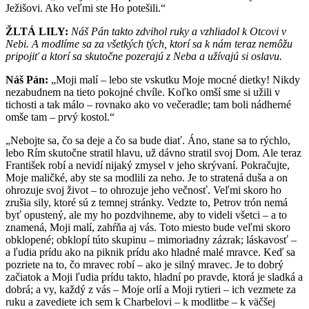
Ježišovi. Ako veľmi ste Ho potešili.“
ŽLTÁ LILY:
Náš Pán takto zdvihol ruky a vzhliadol k Otcovi v
Nebi. A modlíme sa za všetkých tých, ktorí sa k nám teraz nemôžu
pripojiť a ktorí sa skutočne pozerajú z Neba a užívajú si oslavu.
Náš Pán:
„Moji malí – lebo ste vskutku Moje mocné dietky! Nikdy
nezabudnem na tieto pokojné chvíle. Koľko omší sme si užili v
tichosti a tak málo – rovnako ako vo večeradle; tam boli nádherné
omše tam – prvý kostol.“
„Nebojte sa, čo sa deje a čo sa bude diať. Áno, stane sa to rýchlo,
lebo Rím skutočne stratil hlavu, už dávno stratil svoj Dom. Ale teraz
František robí a nevidí nijaký zmysel v jeho skrývaní. Pokračujte,
Moje maličké, aby ste sa modlili za neho. Je to stratená duša a on
ohrozuje svoj život – to ohrozuje jeho večnosť. Veľmi skoro ho
zrušia sily, ktoré sú z temnej stránky. Vedzte to, Petrov trón nemá
byť opustený, ale my ho pozdvihneme, aby to videli všetci – a to
znamená, Moji malí, zahŕňa aj vás. Toto miesto bude veľmi skoro
obklopené; obklopí túto skupinu – mimoriadny zázrak; láskavosť –
a ľudia prídu ako na piknik prídu ako hladné malé mravce. Keď sa
pozriete na to, čo mravec robí – ako je silný mravec. Je to dobrý
začiatok a Moji ľudia prídu takto, hladní po pravde, ktorá je sladká a
dobrá; a vy, každý z vás – Moje orlí a Moji rytieri – ich vezmete za
ruku a zavediete ich sem k Charbelovi – k modlitbe – k väčšej