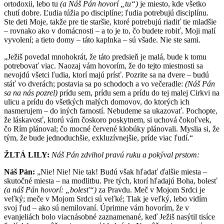
ortodoxii, lebo tu
(a Náš Pán hovorí „tu“)
je miesto, kde všetko
chutí dobre. Ľudia túžia po disciplíne; ľudia potrebujú disciplínu.
Ste deti Moje, takže pre tie staršie, ktoré potrebujú riadiť tie mladšie
– rovnako ako v domácnosti – a to je to, čo budete robiť, Moji malí
vyvolení; a tieto domy – táto kaplnka – sú všade. Nie ste sami.
„Ježiš povedal mnohokrát, že táto predsieň je malá, bude k tomu
potrebovať viac. Naozaj vám hovorím, že do tejto miestnosti sa
nevojdú všetci ľudia, ktorí majú prísť. Pozrite sa na dvere – budú
stáť vo dverách; postavia sa po schodoch a vo večeradle:
(Náš Pán
sa na nás pozrel)
prídu sem, prídu sem a prídu do tej malej Cirkvi na
ulicu a prídu do všetkých malých domovov, do ktorých ich
nasmerujem – do iných farností. Nebudeme sa ukazovať. Pochopte,
že láskavosť, ktorú vám čoskoro poskytnem, si uchová čokoľvek,
čo Rím plánoval; čo mocné červené klobúky plánovali. Myslia si, že
tým, že bude jednoduchšie, exkluzívnejšie, príde viac ľudí.“
ŽLTÁ LILY:
Náš Pán zdvihol pravú ruku a pokýval prstom:
Náš Pán:
„Nie! Nie! Nie tak! Budú však hľadať ďalšie miesta –
skutočné miesta – na modlitbu. Pre tých, ktorí hľadajú Boha, bolesť
(a náš Pán hovorí: „bolesť“)
za Pravdu. Meč v Mojom Srdci je
veľký; meče v Mojom Srdci sú veľké; Tlak je veľký, lebo vidím
svoj ľud – ako sú nemilovaní. Úprimne vám hovorím, že v
evanjeliách bolo viacnásobné zaznamenané, keď Ježiš nasýtil tisíce