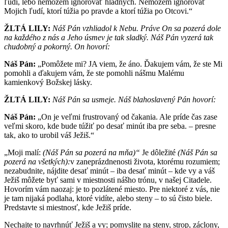
ľudí, lebo nemôžem ignorovať hladných. Nemôžem ignorovať
Mojich ľudí, ktorí túžia po pravde a ktorí túžia po Otcovi.“
ŽLTÁ LILY:
Náš Pán vzhliadol k Nebu. Práve On sa pozerá dole
na každého z nás a Jeho úsmev je tak sladký. Náš Pán vyzerá tak
chudobný a pokorný. On hovorí:
Náš Pán:
„Pomôžete mi? JA viem, že áno. Ďakujem vám, že ste Mi
pomohli a ďakujem vám, že ste pomohli nášmu Malému
kamienkový Božskej lásky.
ŽLTÁ LILY:
Náš Pán sa usmeje. Náš blahoslavený Pán hovorí:
Náš Pán:
„On je veľmi frustrovaný od čakania. Ale príde čas zase
veľmi skoro, kde bude túžiť po desať minút iba pre seba. – presne
tak, ako to urobil váš Ježiš.“
„Moji malí:
(Náš Pán sa pozerá na mňa)“
Je dôležité
(Náš Pán sa
pozerá na všetkých):
v zaneprázdnenosti života, ktorému rozumiem;
nezabudnite, nájdite desať minút – iba desať minút – kde vy a váš
Ježiš môžete byť sami v miestnosti nášho trónu, v našej Citadele.
Hovorím vám naozaj: je to pozlátené miesto. Pre niektoré z vás, nie
je tam nijaká podlaha, ktoré vidíte, alebo steny – to sú čisto biele.
Predstavte si miestnosť, kde Ježiš príde.
Nechajte to navrhnúť Ježiš a vy; pomyslite na steny, strop, záclony,