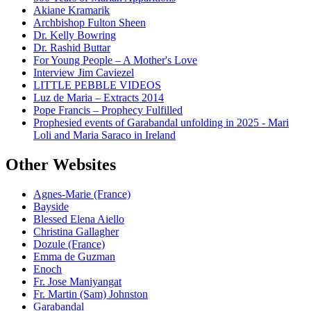
Akiane Kramarik
Archbishop Fulton Sheen
Dr. Kelly Bowring
Dr. Rashid Buttar
For Young People – A Mother's Love
Interview Jim Caviezel
LITTLE PEBBLE VIDEOS
Luz de Maria – Extracts 2014
Pope Francis – Prophecy Fulfilled
Prophesied events of Garabandal unfolding in 2025 - Mari
Loli and Maria Saraco in Ireland
Other Websites
Agnes-Marie (France)
Bayside
Blessed Elena Aiello
Christina Gallagher
Dozule (France)
Emma de Guzman
Enoch
Fr. Jose Maniyangat
Fr. Martin (Sam) Johnston
Garabandal