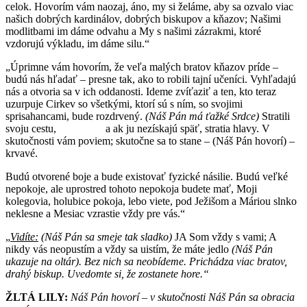
celok. Hovorím vám naozaj, áno, my si želáme, aby sa ozvalo viac
našich dobrých kardinálov, dobrých biskupov a kňazov; Našimi
modlitbami im dáme odvahu a My s našimi zázrakmi, ktoré
vzdorujú výkladu, im dáme silu.“
„Úprimne vám hovorím, že veľa malých bratov kňazov príde –
budú nás hľadať – presne tak, ako to robili tajní učeníci. Vyhľadajú
nás a otvoria sa v ich oddanosti. Ideme zvíťaziť a ten, kto teraz
uzurpuje Cirkev so všetkými, ktorí sú s ním, so svojimi
sprisahancami, bude rozdrvený.
(Náš Pán má ťažké Srdce)
Stratili
svoju cestu, a ak ju nezískajú späť, stratia hlavy. V
skutočnosti vám poviem; skutočne sa to stane – (Náš Pán hovorí) –
krvavé.
Budú otvorené boje a bude existovať fyzické násilie. Budú veľké
nepokoje, ale uprostred tohoto nepokoja budete mať, Moji
kolegovia, holubice pokoja, lebo viete, pod Ježišom a Máriou slnko
neklesne a Mesiac vzrastie vždy pre vás.“
„
Vidíte:
(Náš Pán sa smeje tak sladko)
JA Som vždy s vami; A
nikdy vás neopustím a vždy sa uistím, že máte jedlo
(Náš Pán
ukazuje na oltár).
Bez nich sa neobídeme. Prichádza viac bratov,
drahý biskup. Uvedomte si, že zostanete hore.“
ŽLTÁ LILY:
Náš Pán hovorí – v skutočnosti Náš Pán sa obracia