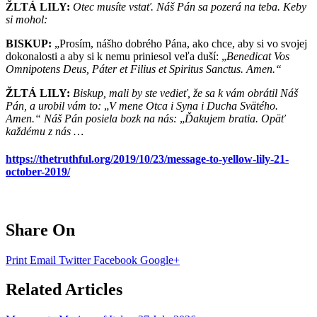
ŽLTÁ LILY:
Otec musíte vstať. Náš Pán sa pozerá na teba. Keby
si mohol:
BISKUP:
„Prosím, nášho dobrého Pána, ako chce, aby si vo svojej
dokonalosti a aby si k nemu priniesol veľa duší: „
Benedicat Vos
Omnipotens Deus, Páter et Filius et Spiritus Sanctus. Amen.“
ŽLTÁ LILY:
Biskup, mali by ste vedieť, že sa k vám obrátil Náš
Pán, a urobil vám to:
„
V mene Otca i Syna i Ducha Svätého.
Amen.“
Náš Pán posiela bozk na nás:
„
Ďakujem bratia. Opäť
každému z nás …
https://thetruthful.org/2019/10/23/message-to-yellow-lily-21-
october-2019/
Share On
Print
Email
Twitter
Facebook
Google+
Related Articles