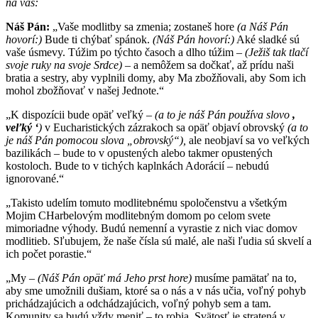
na vás:
Náš Pán:
„Vaše modlitby sa zmenia; zostaneš hore
(a Náš Pán
hovorí:)
Bude ti chýbať spánok.
(Náš Pán hovorí:)
Aké sladké sú
vaše úsmevy. Túžim po týchto časoch a dlho túžim –
(Ježiš tak tlačí
svoje ruky na svoje Srdce)
– a nemôžem sa dočkať, až prídu naši
bratia a sestry, aby vyplnili domy, aby Ma zbožňovali, aby Som ich
mohol zbožňovať v našej Jednote.“
„K dispozícii bude opäť veľký –
(a to je náš Pán používa slovo
,
veľký ‘
)
v Eucharistických zázrakoch sa opäť objaví obrovský
(a to
je náš Pán pomocou slova „obrovský“),
ale neobjaví sa vo veľkých
bazilikách – bude to v opustených alebo takmer opustených
kostoloch. Bude to v tichých kaplnkách Adorácií – nebudú
ignorované.“
„Takisto udelím tomuto modlitebnému spoločenstvu a všetkým
Mojim CHarbelovým modlitebným domom po celom svete
mimoriadne výhody. Budú nemenní a vyrastie z nich viac domov
modlitieb. Sľubujem, že naše čísla sú malé, ale naši ľudia sú skvelí a
ich počet porastie.“
„My –
(Náš Pán opäť má Jeho prst hore)
musíme pamätať na to,
aby sme umožnili dušiam, ktoré sa o nás a v nás učia, voľný pohyb
prichádzajúcich a odchádzajúcich, voľný pohyb sem a tam.
Komunity sa budú vždy meniť – to robia. Svätosť je stratená v