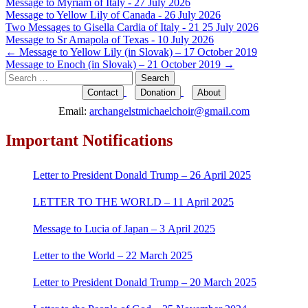
Message to Myriam of Italy - 27 July 2026
Message to Yellow Lily of Canada - 26 July 2026
Two Messages to Gisella Cardia of Italy - 21 25 July 2026
Message to Sr Amapola of Texas - 10 July 2026
Post
←
Message to Yellow Lily (in Slovak) – 17 October 2019
Message to Enoch (in Slovak) – 21 October 2019
→
navigation
Search
for:
Contact
Donation
About
Email:
archangelstmichaelchoir@gmail.com
Important Notifications
Letter to President Donald Trump – 26 April 2025
LETTER TO THE WORLD – 11 April 2025
Message to Lucia of Japan – 3 April 2025
Letter to the World – 22 March 2025
Letter to President Donald Trump – 20 March 2025