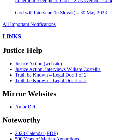
Letter to the People of God – 25 November 2024
God will Intervene (in Slovak) – 30 May 2023
All Important Notifications
LINKS
Justice Help
Justice Action (website)
Justice Action: Interviews William Costellia
Truth be Known – Legal Doc 1 of 2
Truth be Known – Legal Doc 2 of 2
Mirror Websites
Amor Dei
Noteworthy
2023 Calendar (PDF)
500 Years of Marian Apparitions