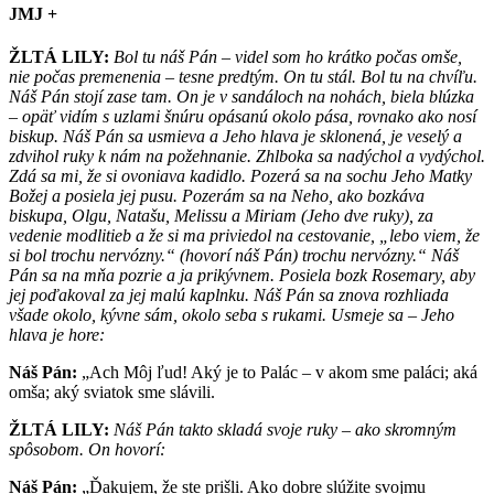
JMJ +
ŽLTÁ LILY:
Bol tu náš Pán – videl som ho krátko počas omše,
nie počas premenenia – tesne predtým. On tu stál. Bol tu na chvíľu.
Náš Pán stojí zase tam. On je v sandáloch na nohách, biela blúzka
– opäť vidím s uzlami šnúru opásanú okolo pása, rovnako ako nosí
biskup. Náš Pán sa usmieva a Jeho hlava je sklonená, je veselý a
zdvihol ruky k nám na požehnanie. Zhlboka sa nadýchol a vydýchol.
Zdá sa mi, že si ovoniava kadidlo. Pozerá sa na sochu Jeho Matky
Božej a posiela jej pusu. Pozerám sa na Neho, ako bozkáva
biskupa, Olgu, Natašu, Melissu a Miriam (Jeho dve ruky), za
vedenie modlitieb a že si ma priviedol na cestovanie, „lebo viem, že
si bol trochu nervózny.“ (hovorí náš Pán) trochu nervózny.“ Náš
Pán sa na mňa pozrie a ja prikývnem. Posiela bozk Rosemary, aby
jej poďakoval za jej malú kaplnku. Náš Pán sa znova rozhliada
všade okolo, kývne sám, okolo seba s rukami. Usmeje sa – Jeho
hlava je hore:
Náš Pán:
„Ach Môj ľud! Aký je to Palác – v akom sme paláci; aká
omša; aký sviatok sme slávili.
ŽLTÁ LILY:
Náš Pán takto skladá svoje ruky – ako skromným
spôsobom. On hovorí:
Náš Pán:
„Ďakujem, že ste prišli. Ako dobre slúžite svojmu