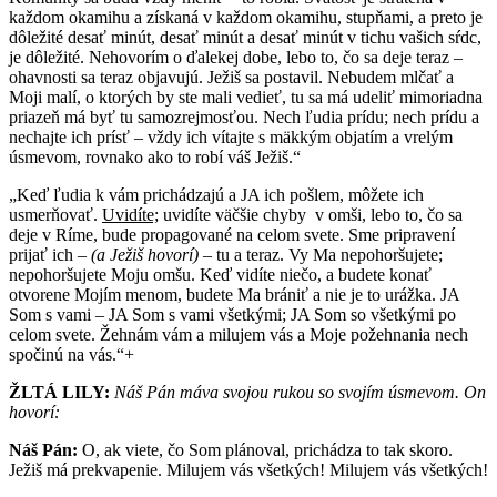
každom okamihu a získaná v každom okamihu, stupňami, a preto je
dôležité desať minút, desať minút a desať minút v tichu vašich sŕdc,
je dôležité. Nehovorím o ďalekej dobe, lebo to, čo sa deje teraz –
ohavnosti sa teraz objavujú. Ježiš sa postavil. Nebudem mlčať a
Moji malí, o ktorých by ste mali vedieť, tu sa má udeliť mimoriadna
priazeň má byť tu samozrejmosťou. Nech ľudia prídu; nech prídu a
nechajte ich prísť – vždy ich vítajte s mäkkým objatím a vrelým
úsmevom, rovnako ako to robí váš Ježiš.“
„Keď ľudia k vám prichádzajú a JA ich pošlem, môžete ich
usmerňovať.
Uvidíte;
uvidíte väčšie chyby v omši, lebo to, čo sa
deje v Ríme, bude propagované na celom svete. Sme pripravení
prijať ich –
(a Ježiš hovorí)
– tu a teraz. Vy Ma nepohoršujete;
nepohoršujete Moju omšu. Keď vidíte niečo, a budete konať
otvorene Mojím menom, budete Ma brániť a nie je to urážka. JA
Som s vami – JA Som s vami všetkými; JA Som so všetkými po
celom svete. Žehnám vám a milujem vás a Moje požehnania nech
spočinú na vás.“+
ŽLTÁ LILY:
Náš Pán
máva svojou rukou so svojím úsmevom. On
hovorí:
Náš Pán:
O, ak viete, čo Som plánoval, prichádza to tak skoro.
Ježiš má prekvapenie. Milujem vás všetkých! Milujem vás všetkých!