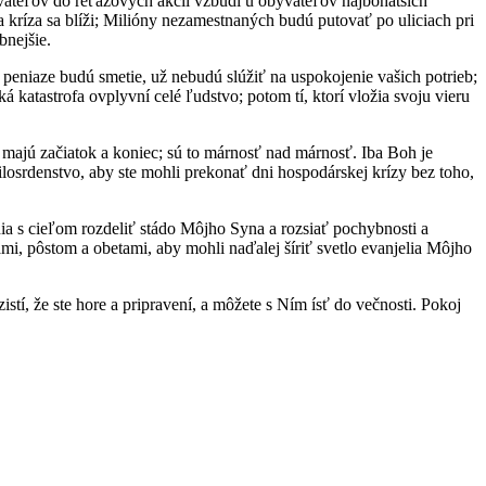
yvateľov do reťazových akcií vzbudí u obyvateľov najbohatších
kríza sa blíži; Milióny nezamestnaných budú putovať po uliciach pri
bnejšie.
í, peniaze budú smetie, už nebudú slúžiť na uspokojenie vašich potrieb;
 katastrofa ovplyvní celé ľudstvo; potom tí, ktorí vložia svoju vieru
 majú začiatok a koniec; sú to márnosť nad márnosť. Iba Boh je
ilosrdenstvo, aby ste mohli prekonať dni hospodárskej krízy bez toho,
ia s cieľom rozdeliť stádo Môjho Syna a rozsiať pochybnosti a
ami, pôstom a obetami, aby mohli naďalej šíriť svetlo evanjelia Môjho
istí, že ste hore a pripravení, a môžete s Ním ísť do večnosti. Pokoj