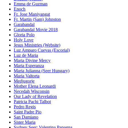
Emma de Guzman
Enoch
Fr. Jose Maniyangat
Fr. Martin (Sam) Johnston
Garabandal
Garabandal Movie 2018
Gloria Polo
Holy Love
Jesus Ministries (Website)
Luz Amparo Cuevas (Escorial)
Luz de Maria
Maria Divine Mercy
Maria Esperanza
Maria Julianna (Seer Hungary)
Maria Valtorta
Medjugorje
Mother Elena Leonardi
Necedah Wisconsin
Our Lady of Revelation
Patricia Pachi Talbot
Pedro Regis
Saint Padre Pio
San Damiano
Sister Maria
Sydney Seer: Valentina Papagna