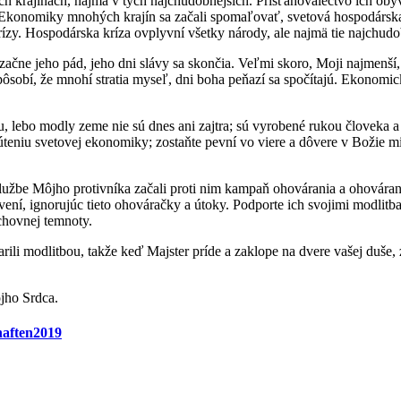
ch krajinách, najmä v tých najchudobnejších. Prisťahovalectvo ich ob
. Ekonomiky mnohých krajín sa začali spomaľovať, svetová hospodárska 
rízy. Hospodárska kríza ovplyvní všetky národy, ale najmä tie najchudo
boh začne jeho pád, jeho dni slávy sa skončia. Veľmi skoro, Moji najmenš
pôsobí, že mnohí stratia myseľ, dni boha peňazí sa spočítajú. Ekonomická
, lebo modly zeme nie sú dnes ani zajtra; sú vyrobené rukou človeka a
rúteniu svetovej ekonomiky; zostaňte pevní vo viere a dôvere v Božie m
službe Môjho protivníka začali proti nim kampaň ohovárania a ohováran
vení, ignorujúc tieto ohováračky a útoky. Podporte ich svojimi modlitb
chovnej temnoty.
rili modlitbou, takže keď Majster príde a zaklope na dvere vašej duše, z
ôjho Srdca.
haften2019