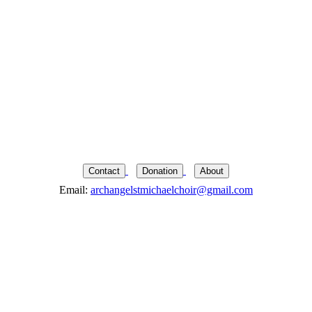
Contact
Donation
About
Email:
archangelstmichaelchoir@gmail.com