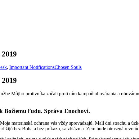
r 2019
esk
,
Important Notifications
Chosen Souls
r 2019
službe Môjho protivníka začali proti ním kampaň ohovárania a ohováran
 k Božiemu ľudu. Správa Enochovi.
Moja materinská ochrana vás vždy sprevádzajú. Malí dni strachu a úzko
orí žijú bez Boha a bez príkazu, sa zbláznia. Zem bude otrasená revolú