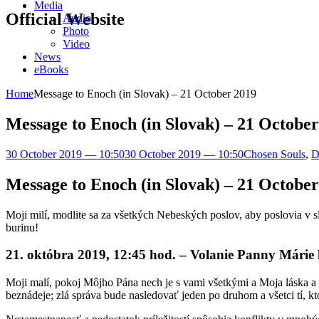
Media
Official Website
Audio
Photo
Video
News
eBooks
Home
Message to Enoch (in Slovak) – 21 October 2019
Message to Enoch (in Slovak) – 21 Octobe
30 October 2019 — 10:50
30 October 2019 — 10:50
Chosen Souls
,
D
Message to Enoch (in Slovak) – 21 Octobe
Moji milí, modlite sa za všetkých Nebeských poslov, aby poslovia v 
burinu!
21. októbra 2019, 12:45 hod. – Volanie Panny Márie
Moji malí, pokoj Môjho Pána nech je s vami všetkými a Moja láska a 
beznádeje; zlá správa bude nasledovať jeden po druhom a všetci tí, kt