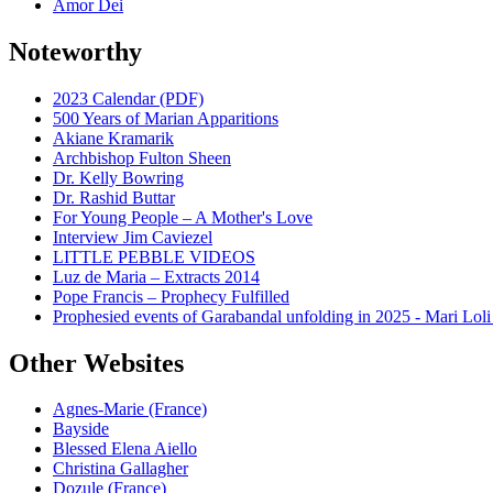
Amor Dei
Noteworthy
2023 Calendar (PDF)
500 Years of Marian Apparitions
Akiane Kramarik
Archbishop Fulton Sheen
Dr. Kelly Bowring
Dr. Rashid Buttar
For Young People – A Mother's Love
Interview Jim Caviezel
LITTLE PEBBLE VIDEOS
Luz de Maria – Extracts 2014
Pope Francis – Prophecy Fulfilled
Prophesied events of Garabandal unfolding in 2025 - Mari Loli
Other Websites
Agnes-Marie (France)
Bayside
Blessed Elena Aiello
Christina Gallagher
Dozule (France)