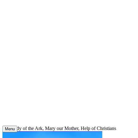
Skip
to
content
Our Lady of the Ark, Mary our Mother, Help of Christians
Menu