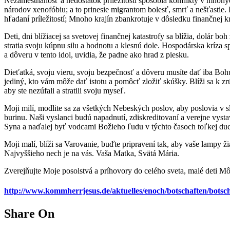
Nezamestnanosť a nedostatok príležitostí spôsobia konflikty v mnohý
národov xenofóbiu; a to prinesie migrantom bolesť, smrť a nešťastie
hľadaní príležitostí; Mnoho krajín zbankrotuje v dôsledku finančnej k
Deti, dni blížiacej sa svetovej finančnej katastrofy sa blížia, dolár 
stratia svoju kúpnu silu a hodnotu a klesnú dole. Hospodárska kríza s
a dôveru v tento idol, uvidia, že padne ako hrad z piesku.
Dieťatká, svoju vieru, svoju bezpečnosť a dôveru musíte dať iba Bohu
jediný, kto vám môže dať istotu a pomôcť zložiť skúšky. Blíži sa k z
aby ste nezúfali a stratili svoju myseľ.
Moji milí, modlite sa za všetkých Nebeských poslov, aby poslovia v 
burinu. Naši vyslanci budú napadnutí, zdiskreditovaní a verejne vysta
Syna a naďalej byť vodcami Božieho ľudu v týchto časoch toľkej du
Moji malí, blíži sa Varovanie, buďte pripravení tak, aby vaše lampy žia
Najvyššieho nech je na vás. Vaša Matka, Svätá Mária.
Zverejňujte Moje posolstvá a príhovory do celého sveta, malé deti M
http://www.kommherrjesus.de/aktuelles/enoch/botschaften/botsc
Share On