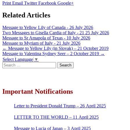
Print
Email
Twitter
Facebook
Google+
Related Articles
Message to Yellow Lily of Canada - 26 July 2026
Two Messages to Gisella Cardia of Italy - 21 25 July 2026
Message to Sr Amapola of Texas - 10 July 2026
Message to Myriam of Italy - 21 July 2026
Post
←
Message to Yellow Lily (in Slovak) – 21 October 2019
Message to Valentina Sydney Seer – 2 October 2019
→
navigation
Select Language
▼
Search
for:
Important Notifications
Letter to President Donald Trump – 26 April 2025
LETTER TO THE WORLD – 11 April 2025
Message to Lucia of Japan – 3 April 2025