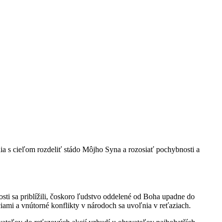
ia s cieľom rozdeliť stádo Môjho Syna a rozosiať pochybnosti a
sti sa priblížili, čoskoro ľudstvo oddelené od Boha upadne do
ciami a vnútorné konflikty v národoch sa uvoľnia v reťaziach.