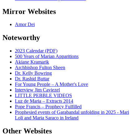
Mirror Websites
Amor Dei
Noteworthy
2023 Calendar (PDF)
500 Years of Marian Apparitions
Akiane Kramarik
Archbishop Fulton Sheen
Dr. Kelly Bowring
Dr. Rashid Buttar
For Young People – A Mother's Love
Interview Jim Caviezel
LITTLE PEBBLE VIDEOS
Luz de Maria – Extracts 2014
Pope Francis – Prophecy Fulfilled
Prophesied events of Garabandal unfolding in 2025 - Mari
Loli and Maria Saraco in Ireland
Other Websites