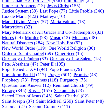
Immaculate Heart of Mary
(438)
Immorality
(34)
Innocent Prisoners
(13)
Jesus Christ
(155)
Justice System
(39)
Last Pope
(77)
Little Pebble
(340)
Luz de Maria
(422)
Maitreya
(10)
Maria Divine Mercy
(57)
Maria Valtorta
(18)
Martyrdom
(32)
Mary Mediatrix of All Graces and Co-Redemptrix
(33)
Moses
(24)
Murder
(23)
Music
(12)
Muslims
(48)
Natural Disasters
(284)
New Holy Era
(62)
New World Order
(119)
One World Religion
(36)
Order of Saint Charbel
(69)
Other Seer
(15)
Our Lady of Fatima
(63)
Our Lady of La Salette
(18)
Peter Abraham
(47)
Peter II
(105)
Pope Benedict XVI
(94)
Pope Francis
(79)
Pope John Paul II
(117)
Prayer
(501)
Promise
(48)
Prophecy
(73)
Prophets
(118)
Purgatory
(75)
Question and Answer
(12)
Remnant Church
(79)
Rosary
(345)
Russia
(167)
Sacraments
(73)
Sacred Heart of Jesus
(145)
Saint Charbel
(82)
Saint Joseph
(37)
Saint Michael
(259)
Saint Peter
(48)
Scapular
(27)
Second Coming
(111)