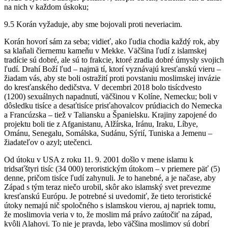
na nich v každom úskoku;
9.5 Korán vyžaduje, aby sme bojovali proti neveriacim.
Korán hovorí sám za seba; vidieť, ako ľudia chodia každý rok, aby
sa klaňali čiernemu kameňu v Mekke. Väčšina ľudí z islamskej
tradície sú dobré, ale sú to frakcie, ktoré zradia dobré úmysly svojich
ľudí. Drahí Boží ľud – najmä tí, ktorí vyznávajú kresťanskú vieru –
žiadam vás, aby ste boli ostražití proti povstaniu moslimskej invázie
do kresťanského dedičstva. V decembri 2018 bolo tisícdvesto
(1200) sexuálnych napadnutí, väčšinou v Kolíne, Nemecku; boli v
dôsledku tisíce a desaťtisíce prisťahovalcov prúdiacich do Nemecka
a Francúzska – tiež v Taliansku a Španielsku. Krajiny zapojené do
projektu boli tie z Afganistanu, Alžírska, Iránu, Iraku, Líbye,
Ománu, Senegalu, Somálska, Sudánu, Sýrií, Tuniska a Jemenu –
žiadateľov o azyl; utečenci.
Od útoku v USA z roku 11. 9. 2001 došlo v mene islamu k
tridsaťštyri tisíc (34 000) teroristickým útokom – v priemere päť (5)
denne, pričom tisíce ľudí zahynuli. Je to hanebné, a je načase, aby
Západ s tým teraz niečo urobil, skôr ako islamský svet prevezme
kresťanskú Európu. Je potrebné si uvedomiť, že tieto teroristické
útoky nemajú nič spoločného s islamskou vierou, aj napriek tomu,
že moslimovia veria v to, že moslim má právo zaútočiť na západ,
kvôli Alahovi. To nie je pravda, lebo väčšina moslimov sú dobrí