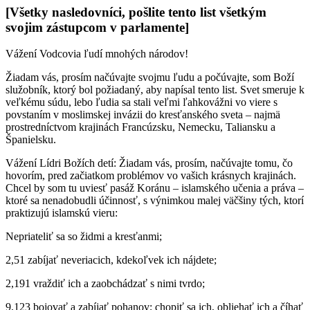
[Všetky nasledovníci, pošlite tento list všetkým
svojim zástupcom v parlamente]
Vážení Vodcovia ľudí mnohých národov!
Žiadam vás, prosím načúvajte svojmu ľudu a počúvajte, som Boží
služobník, ktorý bol požiadaný, aby napísal tento list. Svet smeruje k
veľkému súdu, lebo ľudia sa stali veľmi ľahkovážni vo viere s
povstaním v moslimskej invázii do kresťanského sveta – najmä
prostredníctvom krajinách Francúzsku, Nemecku, Taliansku a
Španielsku.
Vážení Lídri Božích detí: Žiadam vás, prosím, načúvajte tomu, čo
hovorím, pred začiatkom problémov vo vašich krásnych krajinách.
Chcel by som tu uviesť pasáž Koránu – islamského učenia a práva –
ktoré sa nenadobudli účinnosť, s výnimkou malej väčšiny tých, ktorí
praktizujú islamskú vieru:
Nepriateliť sa so židmi a kresťanmi;
2,51 zabíjať neveriacich, kdekoľvek ich nájdete;
2,191 vraždiť ich a zaobchádzať s nimi tvrdo;
9,123 bojovať a zabíjať pohanov; chopiť sa ich, obliehať ich a číhať