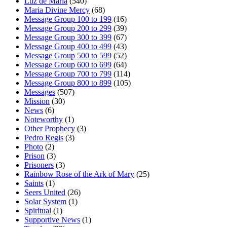
Luz de Maria
(540)
Maria Divine Mercy
(68)
Message Group 100 to 199
(16)
Message Group 200 to 299
(39)
Message Group 300 to 399
(67)
Message Group 400 to 499
(43)
Message Group 500 to 599
(52)
Message Group 600 to 699
(64)
Message Group 700 to 799
(114)
Message Group 800 to 899
(105)
Messages
(507)
Mission
(30)
News
(6)
Noteworthy
(1)
Other Prophecy
(3)
Pedro Regis
(3)
Photo
(2)
Prison
(3)
Prisoners
(3)
Rainbow Rose of the Ark of Mary
(25)
Saints
(1)
Seers United
(26)
Solar System
(1)
Spiritual
(1)
Supportive News
(1)