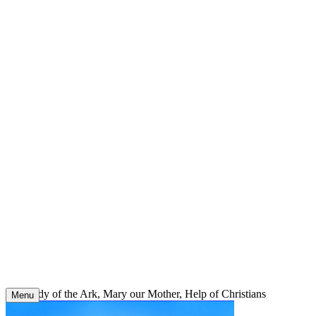
Skip
to
content
Our Lady of the Ark, Mary our Mother, Help of Christians
Menu