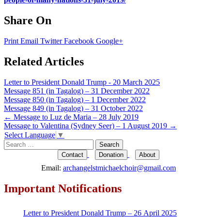
Share On
Print
Email
Twitter
Facebook
Google+
Related Articles
Letter to President Donald Trump - 20 March 2025
Message 851 (in Tagalog) – 31 December 2022
Message 850 (in Tagalog) – 1 December 2022
Message 849 (in Tagalog) – 31 October 2022
Post
←
Message to Luz de Maria – 28 July 2019
Message to Valentina (Sydney Seer) – 1 August 2019
→
navigation
Select Language
▼
Search
for:
Contact
Donation
About
Email:
archangelstmichaelchoir@gmail.com
Important Notifications
Letter to President Donald Trump – 26 April 2025