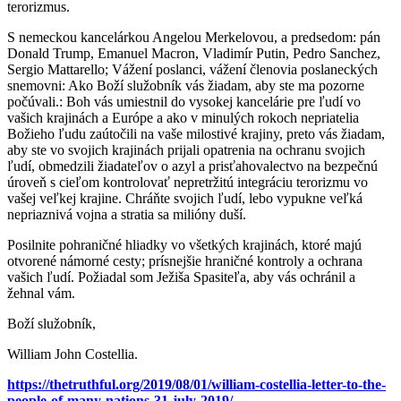
terorizmus.
S nemeckou kancelárkou Angelou Merkelovou, a predsedom: pán
Donald Trump, Emanuel Macron, Vladimír Putin, Pedro Sanchez,
Sergio Mattarello; Vážení poslanci, vážení členovia poslaneckých
snemovni: Ako Boží služobník vás žiadam, aby ste ma pozorne
počúvali.: Boh vás umiestnil do vysokej kancelárie pre ľudí vo
vašich krajinách a Európe a ako v minulých rokoch nepriatelia
Božieho ľudu zaútočili na vaše milostivé krajiny, preto vás žiadam,
aby ste vo svojich krajinách prijali opatrenia na ochranu svojich
ľudí, obmedzili žiadateľov o azyl a prisťahovalectvo na bezpečnú
úroveň s cieľom kontrolovať nepretržitú integráciu terorizmu vo
vašej veľkej krajine. Chráňte svojich ľudí, lebo vypukne veľká
nepriaznivá vojna a stratia sa milióny duší.
Posilnite pohraničné hliadky vo všetkých krajinách, ktoré majú
otvorené námorné cesty; prísnejšie hraničné kontroly a ochrana
vašich ľudí. Požiadal som Ježiša Spasiteľa, aby vás ochránil a
žehnal vám.
Boží služobník,
William John Costellia.
https://thetruthful.org/2019/08/01/william-costellia-letter-to-the-
people-of-many-nations-31-july-2019/