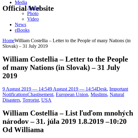
Media
Official Website
Audio
Photo
Video
News
eBooks
Home
William Costellia – Letter to the People of many Nations (in
Slovak) – 31 July 2019
William Costellia – Letter to the People
of many Nations (in Slovak) – 31 July
2019
9 August 2019 — 14:54
9 August 2019 — 14:54
Desk
,
Important
Notifications
Chastisement
,
European Union
,
Muslims
,
Natural
Disasters
,
Terrorist
,
USA
William Costellia – List ľuďom mnohých
národov – 31. júla 2019 1.8.2019 –10:20
Od Williama