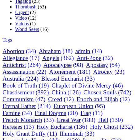
Tagalog
(23)
Thornbush
(53)
Urgent
(2)
Video
(12)
Videos
(1)
World Seers
(16)
Tags
Abortion
(34)
Abraham
(38)
admin
(14)
Allegiance
(17)
Angels
(362)
Anti-Pope
(32)
Antichrist
(264)
Apocalypse
(98)
Apostasy
(54)
Assassination
(22)
Atonement
(181)
Atrocity
(23)
Australia
(224)
Blessed Eucharist
(33)
Book of Truth
(19)
Chaplet of Divine Mercy
(46)
Chastisement
(392)
China
(126)
Chosen Souls
(742)
Communism
(47)
Creed
(12)
Enoch and Elijah
(12)
Eternal Father
(214)
European Union
(95)
Famine
(34)
Final Dogma
(20)
Flag
(11)
French Monarch
(33)
Great War
(183)
Hell
(130)
Heresies
(13)
Holy Eucharist
(136)
Holy Ghost
(232)
Holy Grant Duffy
(11)
Illuminati
(33)