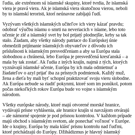
ľudia, ale extrémom sú islamské skupiny, ktoré tvrdia, že islamská
viera je pravá viera. Ak je islamská viera skutočnou vierou, neboli
by to islamskí teroristi, ktorí neúnavne zabíjajú ľudí.
Vyzývam všetkých islamských učiteľov ich viery kázať pravdu;
odobrať výučbu islamu o smrti na neveriacich v islame, lebo toto
učenie je zlé a islamský svet by bol prijatý plodnejšie, keby sa tak
stalo. Žiadam, aby všetky národy patriace do Európskej únie
obmedzili prijímanie islamských obyvateľov z dôvodu ich
príslušnosti k islamským presvedčeniam a aby sa Európa stala
slobodnou a chránená, lebo Európa je presvedčená kresťanská – a
mala by tak zostať. Ak ľudia z iných krajín, najmä z tých, ktorých
vyznávajú islamské učenie, Európa by ich mala odmietnuť a
žiadateľov o azyl prijať iba za prísnych podmienok. Každý muž,
žena a dieťa by mali byť schopní praktizovať svoju vieru slobodne.
Ak Európa nebude sa riadiť pokynmi, ktoré som im ponúkol, potom
počas niekoľkých rokov Európa bude vo vojne s islamským
národom.
Všetky európske národy, ktoré majú otvorené morské hranice,
vydávajú prísne vyhlásenia, ale hranice krajín si navzájom otvárajú
– ale námorné spojenie je pod prísnou kontrolou. V každom prípade
majú obchod s islamským svetom, ale ponechať voľnosť v Európe.
Ide o krajiny, Európa by mala klásť prísnu kontrolu nad ľuďmi,
ktoré prichádzajú do Európy. Džihádizmus je hlavný islamský