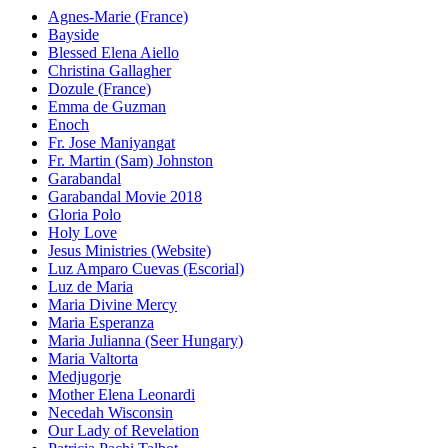
Agnes-Marie (France)
Bayside
Blessed Elena Aiello
Christina Gallagher
Dozule (France)
Emma de Guzman
Enoch
Fr. Jose Maniyangat
Fr. Martin (Sam) Johnston
Garabandal
Garabandal Movie 2018
Gloria Polo
Holy Love
Jesus Ministries (Website)
Luz Amparo Cuevas (Escorial)
Luz de Maria
Maria Divine Mercy
Maria Esperanza
Maria Julianna (Seer Hungary)
Maria Valtorta
Medjugorje
Mother Elena Leonardi
Necedah Wisconsin
Our Lady of Revelation