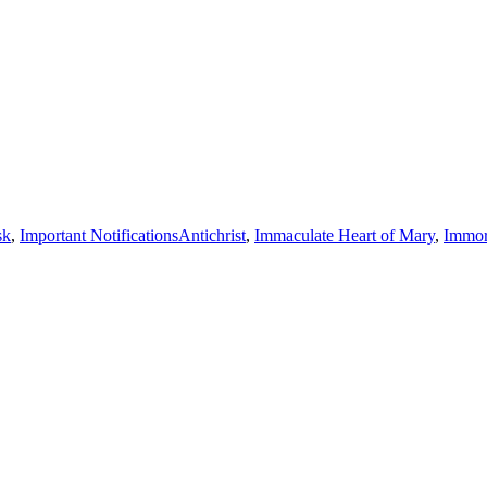
sk
,
Important Notifications
Antichrist
,
Immaculate Heart of Mary
,
Immor