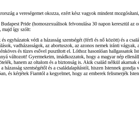
rország a vereségemet okozza, ezért kész vagyok mindent mozgósítani,
a Budapest Pride (homoszexuálisok felvonulása 30 napon keresztül az 
 majd így szólt:
és egyházatok védi a házasság szentségét (férfi és nő között) és a csa
lások, vadházasságok, az abortuszok, az azonos nemek iránti vágyak, a 
nköves és tüzes esővel pusztított el. Lóthoz hasonlóan hallgassatok Is
lvánnyá változott! Gyermekeim, imádkozzatok, hogy a magyar nép ellenál
telék, hanem az oltalom és a biztonság is. Akik család nélkül akarnak
tek a házasság szentségétől és a családalapítástól, hiszen Istennek gon
n, és kérjétek Fiamtól a kegyelmet, hogy az emberek felismerjék Isten 