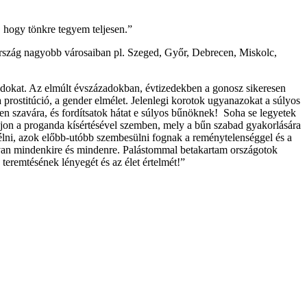
 hogy tönkre tegyem teljesen.”
ország nagyobb városaiban pl. Szeged, Győr, Debrecen, Miskolc,
ládokat. Az elmúlt évszázadokban, évtizedekben a gonosz sikeresen
prostitúció, a gender elmélet. Jelenlegi korotok ugyanazokat a súlyos
ten szavára, és fordítsatok hátat e súlyos bűnöknek! Soha se legyetek
ljon a proganda kísértésével szemben, mely a bűn szabad gyakorlására
 élni, azok előbb-utóbb szembesülni fognak a reménytelenséggel és a
dja van mindenkire és mindenre. Palástommal betakartam országotok
teremtésének lényegét és az élet értelmét!”