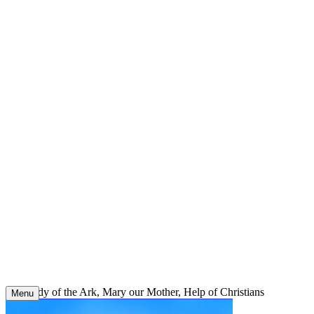
Skip
to
content
Our Lady of the Ark, Mary our Mother, Help of Christians
Menu