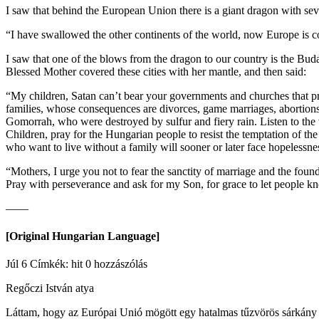
I saw that behind the European Union there is a giant dragon with se
“I have swallowed the other continents of the world, now Europe is c
I saw that one of the blows from the dragon to our country is the Bu
Blessed Mother covered these cities with her mantle, and then said:
“My children, Satan can’t bear your governments and churches that pr
families, whose consequences are divorces, game marriages, abortions,
Gomorrah, who were destroyed by sulfur and fiery rain. Listen to the 
Children, pray for the Hungarian people to resist the temptation of the
who want to live without a family will sooner or later face hopelessne
“Mothers, I urge you not to fear the sanctity of marriage and the found
Pray with perseverance and ask for my Son, for grace to let people kn
——
[Original Hungarian Language]
Júl 6 Címkék: hit 0 hozzászólás
Regőczi István atya
Láttam, hogy az Európai Unió mögött egy hatalmas tűzvörös sárkány ál