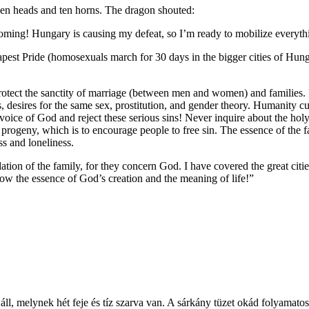
ven heads and ten horns. The dragon shouted:
oming! Hungary is causing my defeat, so I’m ready to mobilize everythin
dapest Pride (homosexuals march for 30 days in the bigger cities of Hu
otect the sanctity of marriage (between men and women) and families. In
 desires for the same sex, prostitution, and gender theory. Humanity cur
voice of God and reject these serious sins! Never inquire about the hol
 progeny, which is to encourage people to free sin. The essence of the fa
ss and loneliness.
ation of the family, for they concern God. I have covered the great citie
ow the essence of God’s creation and the meaning of life!”
l, melynek hét feje és tíz szarva van. A sárkány tüzet okád folyamatos