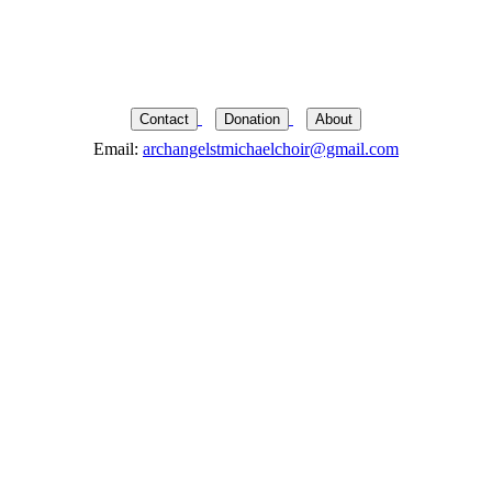
Contact
Donation
About
Email:
archangelstmichaelchoir@gmail.com