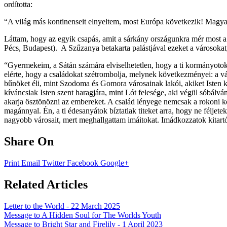
ordította:
“A világ más kontinenseit elnyeltem, most Európa következik! Magya
Láttam, hogy az egyik csapás, amit a sárkány országunkra mér most 
Pécs, Budapest). A Szűzanya betakarta palástjával ezeket a városokat,
“Gyermekeim, a Sátán számára elviselhetetlen, hogy a ti kormányotok 
elérte, hogy a családokat szétrombolja, melynek következményei: a vá
bűnöket éli, mint Szodoma és Gomora városainak lakói, akiket Isten ké
kíváncsiak Isten szent haragjára, mint Lót felesége, aki végül sóbá
akarja ösztönözni az embereket. A család lényege nemcsak a rokoni kö
magánnyal. Én, a ti édesanyátok bíztatlak titeket arra, hogy ne félje
nagyobb városait, mert meghallgattam imáitokat. Imádkozzatok kitartóa
Share On
Print
Email
Twitter
Facebook
Google+
Related Articles
Letter to the World - 22 March 2025
Message to A Hidden Soul for The Worlds Youth
Message to Bright Star and Firelily - 1 April 2023