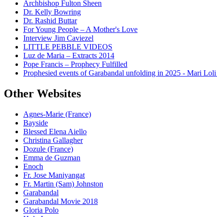
Archbishop Fulton Sheen
Dr. Kelly Bowring
Dr. Rashid Buttar
For Young People – A Mother's Love
Interview Jim Caviezel
LITTLE PEBBLE VIDEOS
Luz de Maria – Extracts 2014
Pope Francis – Prophecy Fulfilled
Prophesied events of Garabandal unfolding in 2025 - Mari Loli
Other Websites
Agnes-Marie (France)
Bayside
Blessed Elena Aiello
Christina Gallagher
Dozule (France)
Emma de Guzman
Enoch
Fr. Jose Maniyangat
Fr. Martin (Sam) Johnston
Garabandal
Garabandal Movie 2018
Gloria Polo