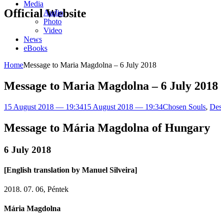
Media
Official Website
Audio
Photo
Video
News
eBooks
Home
Message to Maria Magdolna – 6 July 2018
Message to Maria Magdolna – 6 July 2018
15 August 2018 — 19:34
15 August 2018 — 19:34
Chosen Souls
,
De
Message to Mária Magdolna of Hungary
6 July 2018
[English translation by Manuel Silveira]
2018. 07. 06, Péntek
Mária Magdolna