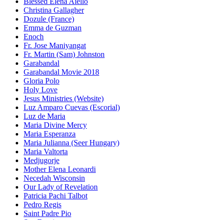
Blessed Elena Aiello
Christina Gallagher
Dozule (France)
Emma de Guzman
Enoch
Fr. Jose Maniyangat
Fr. Martin (Sam) Johnston
Garabandal
Garabandal Movie 2018
Gloria Polo
Holy Love
Jesus Ministries (Website)
Luz Amparo Cuevas (Escorial)
Luz de Maria
Maria Divine Mercy
Maria Esperanza
Maria Julianna (Seer Hungary)
Maria Valtorta
Medjugorje
Mother Elena Leonardi
Necedah Wisconsin
Our Lady of Revelation
Patricia Pachi Talbot
Pedro Regis
Saint Padre Pio