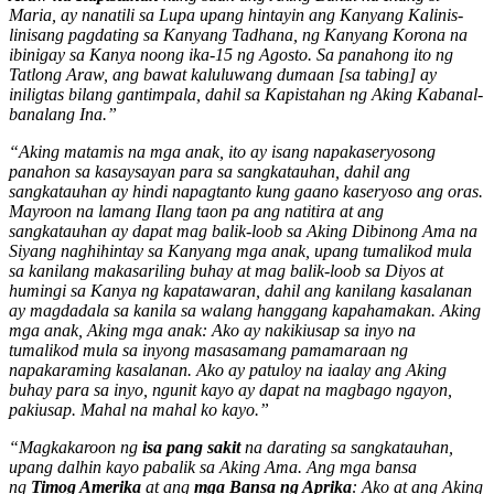
Maria, ay nanatili sa Lupa upang hintayin ang Kanyang Kalinis-
linisang pagdating sa Kanyang Tadhana, ng Kanyang Korona na
ibinigay sa Kanya noong ika-15 ng Agosto. Sa panahong ito ng
Tatlong Araw, ang bawat kaluluwang dumaan [sa tabing] ay
iniligtas bilang gantimpala, dahil sa Kapistahan ng Aking Kabanal-
banalang Ina.”
“Aking matamis na mga anak, ito ay isang napakaseryosong
panahon sa kasaysayan para sa sangkatauhan, dahil ang
sangkatauhan ay hindi napagtanto kung gaano kaseryoso ang oras.
Mayroon na lamang Ilang taon pa ang natitira at ang
sangkatauhan ay dapat mag balik-loob sa Aking Dibinong Ama na
Siyang naghihintay sa Kanyang mga anak, upang tumalikod mula
sa kanilang makasariling buhay at mag balik-loob sa Diyos at
humingi sa Kanya ng kapatawaran, dahil ang kanilang kasalanan
ay magdadala sa kanila sa walang hanggang kapahamakan. Aking
mga anak, Aking mga anak: Ako ay nakikiusap sa inyo na
tumalikod mula sa inyong masasamang pamamaraan ng
napakaraming kasalanan. Ako ay patuloy na iaalay ang Aking
buhay para sa inyo, ngunit kayo ay dapat na magbago ngayon,
pakiusap. Mahal na mahal ko kayo.”
“Magkakaroon ng
isa pang sakit
na darating sa sangkatauhan,
upang dalhin kayo pabalik sa Aking Ama. Ang mga bansa
ng
Timog Amerika
at ang
mga Bansa ng Aprika
: Ako at ang Aking