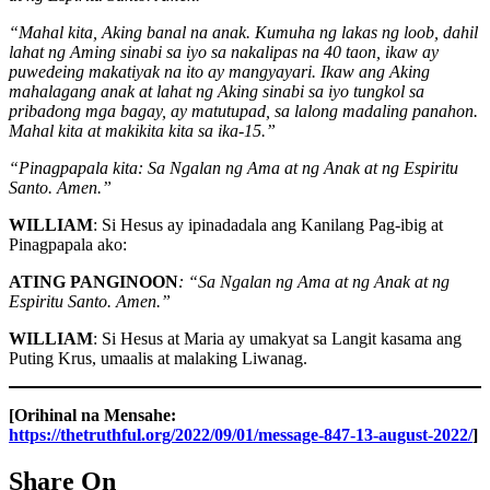
“Mahal kita, Aking banal na anak. Kumuha ng lakas ng loob, dahil
lahat ng Aming sinabi sa iyo sa nakalipas na 40 taon, ikaw ay
puwedeing makatiyak na ito ay mangyayari. Ikaw ang Aking
mahalagang anak at lahat ng Aking sinabi sa iyo tungkol sa
pribadong mga bagay, ay matutupad, sa lalong madaling panahon.
Mahal kita at makikita kita sa ika-15.”
“Pinagpapala kita: Sa Ngalan ng Ama at ng Anak at ng Espiritu
Santo. Amen.”
WILLIAM
: Si Hesus ay ipinadadala ang Kanilang Pag-ibig at
Pinagpapala ako:
ATING PANGINOON
: “Sa Ngalan ng Ama at ng Anak at ng
Espiritu Santo. Amen.”
WILLIAM
: Si Hesus at Maria ay umakyat sa Langit kasama ang
Puting Krus, umaalis at malaking Liwanag.
[Orihinal na Mensahe:
https://thetruthful.org/2022/09/01/message-847-13-august-2022/
]
Share On