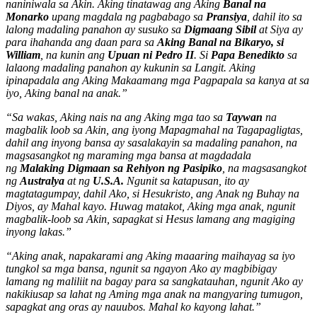
naniniwala sa Akin. Aking tinatawag ang Aking
Banal na
Monarko
upang magdala ng pagbabago sa
Pransiya
, dahil ito sa
lalong madaling panahon ay susuko sa
Digmaang Sibil
at Siya ay
para ihahanda ang daan para sa
Aking Banal na Bikaryo, si
William
, na kunin ang
Upuan ni Pedro II
. Si
Papa Benedikto
sa
lalaong madaling panahon ay kukunin sa Langit. Aking
ipinapadala ang Aking Makaamang mga Pagpapala sa kanya at sa
iyo, Aking banal na anak.”
“Sa wakas, Aking nais na ang Aking mga tao sa
Taywan
na
magbalik loob sa Akin, ang iyong Mapagmahal na Tagapagligtas,
dahil ang inyong bansa ay sasalakayin sa madaling panahon, na
magsasangkot ng maraming mga bansa at magdadala
ng
Malaking Digmaan sa Rehiyon ng Pasipiko
, na magsasangkot
ng
Australya
at ng
U.S.A.
Ngunit sa katapusan, ito ay
magtatagumpay, dahil Ako, si Hesukristo, ang Anak ng Buhay na
Diyos, ay Mahal kayo. Huwag matakot, Aking mga anak, ngunit
magbalik-loob sa Akin, sapagkat si Hesus lamang ang magiging
inyong lakas.”
“Aking anak, napakarami ang Aking maaaring maihayag sa iyo
tungkol sa mga bansa, ngunit sa ngayon Ako ay magbibigay
lamang ng maliliit na bagay para sa sangkatauhan, ngunit Ako ay
nakikiusap sa lahat ng Aming mga anak na mangyaring tumugon,
sapagkat ang oras ay nauubos. Mahal ko kayong lahat.”