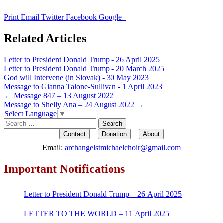
Print
Email
Twitter
Facebook
Google+
Related Articles
Letter to President Donald Trump - 26 April 2025
Letter to President Donald Trump - 20 March 2025
God will Intervene (in Slovak) - 30 May 2023
Message to Gianna Talone-Sullivan - 1 April 2023
Post
←
Message 847 – 13 August 2022
Message to Shelly Ana – 24 August 2022
→
navigation
Select Language
▼
Search
for:
Contact
Donation
About
Email:
archangelstmichaelchoir@gmail.com
Important Notifications
Letter to President Donald Trump – 26 April 2025
LETTER TO THE WORLD – 11 April 2025