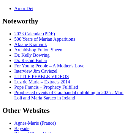
Amor Dei
Noteworthy
2023 Calendar (PDF)
500 Years of Marian Apparitions
Akiane Kramarik
Archbishop Fulton Sheen
Dr. Kelly Bowring
Dr. Rashid Buttar
For Young People – A Mother's Love
Interview Jim Caviezel
LITTLE PEBBLE VIDEOS
Luz de Maria – Extracts 2014
Pope Francis – Prophecy Fulfilled
Prophesied events of Garabandal unfolding in 2025 - Mari
Loli and Maria Saraco in Ireland
Other Websites
Agnes-Marie (France)
Bayside