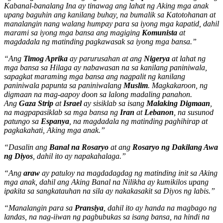
Kabanal-banalang Ina ay tinawag ang lahat ng Aking mga anak
upang baguhin ang kanilang buhay, na bumalik sa Katotohanan at
manalangin nang walang humpay para sa iyong mga kapatid, dahil
marami sa iyong mga bansa ang magiging
Komunista
at
magdadala ng matinding pagkawasak sa iyong mga bansa.”
“Ang
Timog Aprika
ay parurusahan at ang
Nigerya
at lahat ng
mga bansa sa Hilaga ay nabawasan na sa kanilang paniniwala,
sapagkat maraming mga bansa ang nagpalit ng kanilang
paniniwala papunta sa paniniwalang
Muslim
. Magkakaroon, ng
digmaan na mag-aapoy doon sa lalong madaling panahon.
Ang
Gaza Strip
at
Israel
ay sisiklab sa isang
Malaking Digmaan
,
na magpapasiklab sa mga bansa ng
Iran
at
Lebanon
, na susunod
patungo sa
Espanya
, na magdadala ng matinding paghihirap at
pagkakahati, Aking mga anak.”
“Dasalin ang
Banal na Rosaryo
at ang
Rosaryo ng Dakilang Awa
ng Diyos
, dahil ito ay napakahalaga.”
“Ang
araw
ay patuloy na magdadagdag ng matinding init sa Aking
mga anak, dahil ang Aking Banal na Nilikha ay kumikilos upang
ipakita sa sangkatauhan na sila ay nakakasakit sa Diyos ng labis.”
“Manalangin para sa
Pransiya
, dahil ito ay handa na magbago ng
landas, na nag-iiwan ng pagbubukas sa isang bansa, na hindi na