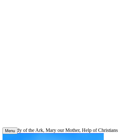
Skip
to
content
Our Lady of the Ark, Mary our Mother, Help of Christians
Menu