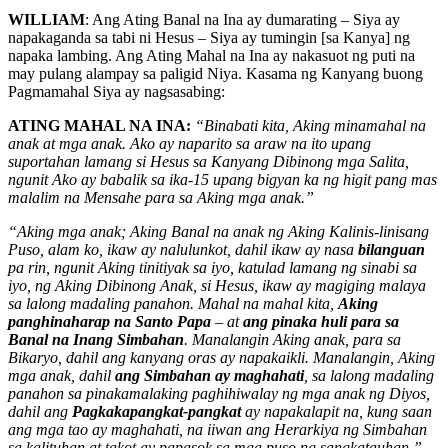
WILLIAM
: Ang Ating Banal na Ina ay dumarating – Siya ay
napakaganda sa tabi ni Hesus – Siya ay tumingin [sa Kanya] ng
napaka lambing. Ang Ating Mahal na Ina ay nakasuot ng puti na
may pulang alampay sa paligid Niya. Kasama ng Kanyang buong
Pagmamahal Siya ay nagsasabing:
ATING MAHAL NA INA:
“Binabati kita, Aking minamahal na
anak at mga anak. Ako ay naparito sa araw na ito upang
suportahan lamang si Hesus sa Kanyang Dibinong mga Salita,
ngunit Ako ay babalik sa ika-15 upang bigyan ka ng higit pang mas
malalim na Mensahe para sa Aking mga anak.”
“Aking mga anak; Aking Banal na anak ng Aking Kalinis-linisang
Puso, alam ko, ikaw ay nalulunkot, dahil ikaw ay nasa
bilanguan
pa rin, ngunit Aking tinitiyak sa iyo, katulad lamang ng sinabi sa
iyo, ng Aking Dibinong Anak, si Hesus, ikaw ay magiging malaya
sa lalong madaling panahon. Mahal na mahal kita,
Aking
panghinaharap na Santo Papa
– at
ang pinaka huli para sa
Banal na Inang Simbahan
. Manalangin Aking anak, para sa
Bikaryo, dahil ang kanyang oras ay napakaikli. Manalangin, Aking
mga anak, dahil
ang Simbahan ay maghahati
, sa lalong madaling
panahon sa pinakamalaking paghihiwalay ng mga anak ng Diyos,
dahil ang
Pagkakapangkat-pangkat
ay napakalapit na, kung saan
ang mga tao ay maghahati, na iiwan ang Herarkiya ng Simbahan
sa kalituhan at takot ay papasok sa mga puso ng sangkatauhan.”