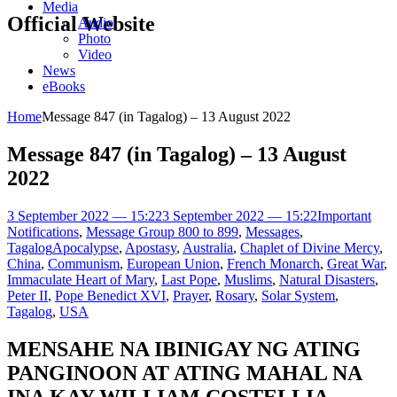
Media
Official Website
Audio
Photo
Video
News
eBooks
Home
Message 847 (in Tagalog) – 13 August 2022
Message 847 (in Tagalog) – 13 August
2022
3 September 2022 — 15:22
3 September 2022 — 15:22
Important
Notifications
,
Message Group 800 to 899
,
Messages
,
Tagalog
Apocalypse
,
Apostasy
,
Australia
,
Chaplet of Divine Mercy
,
China
,
Communism
,
European Union
,
French Monarch
,
Great War
,
Immaculate Heart of Mary
,
Last Pope
,
Muslims
,
Natural Disasters
,
Peter II
,
Pope Benedict XVI
,
Prayer
,
Rosary
,
Solar System
,
Tagalog
,
USA
MENSAHE NA IBINIGAY NG ATING
PANGINOON AT ATING MAHAL NA
INA KAY WILLIAM COSTELLIA