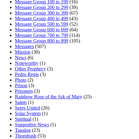
Message Group 100 to 199
(16)
Message Group 200 to 299
(39)
Message Group 300 to 399
(67)
Message Group 400 to 499
(43)
Message Group 500 to 599
(52)
Message Group 600 to 699
(64)
Message Group 700 to 799
(114)
Message Group 800 to 899
(105)
Messages
(507)
Mission
(30)
News
(6)
Noteworthy
(1)
Other Prophecy
(3)
Pedro Regis
(3)
Photo
(2)
Prison
(3)
Prisoners
(3)
Rainbow Rose of the Ark of Mary
(25)
Saints
(1)
Seers United
(26)
Solar System
(1)
Spiritual
(1)
Supportive News
(1)
Tagalog
(23)
Thornbush
(53)