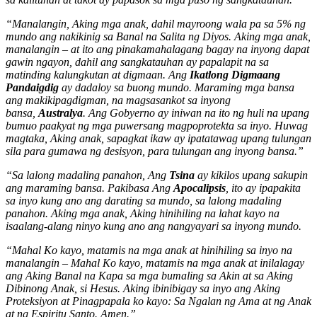
“Manalangin, Aking mga anak, dahil mayroong wala pa sa 5% ng
mundo ang nakikinig sa Banal na Salita ng Diyos. Aking mga anak,
manalangin – at ito ang pinakamahalagang bagay na inyong dapat
gawin ngayon, dahil ang sangkatauhan ay papalapit na sa
matinding kalungkutan at digmaan. Ang
Ikatlong Digmaang
Pandaigdig
ay dadaloy sa buong mundo. Maraming mga bansa
ang makikipagdigman, na magsasankot sa inyong
bansa,
Australya
. Ang Gobyerno ay iniwan na ito ng huli na upang
bumuo paakyat ng mga puwersang magpoprotekta sa inyo. Huwag
magtaka, Aking anak, sapagkat ikaw ay ipatatawag upang tulungan
sila para gumawa ng desisyon, para tulungan ang inyong bansa.”
“Sa lalong madaling panahon, Ang
Tsina
ay kikilos upang sakupin
ang maraming bansa. Pakibasa Ang
Apocalipsis
, ito ay ipapakita
sa inyo kung ano ang darating sa mundo, sa lalong madaling
panahon. Aking mga anak, Aking hinihiling na lahat kayo na
isaalang-alang ninyo kung ano ang nangyayari sa inyong mundo.
“Mahal Ko kayo, matamis na mga anak at hinihiling sa inyo na
manalangin – Mahal Ko kayo, matamis na mga anak at inilalagay
ang Aking Banal na Kapa sa mga bumaling sa Akin at sa Aking
Dibinong Anak, si Hesus. Aking ibinibigay sa inyo ang Aking
Proteksiyon at Pinagpapala ko kayo: Sa Ngalan ng Ama at ng Anak
at ng Espiritu Santo. Amen.”