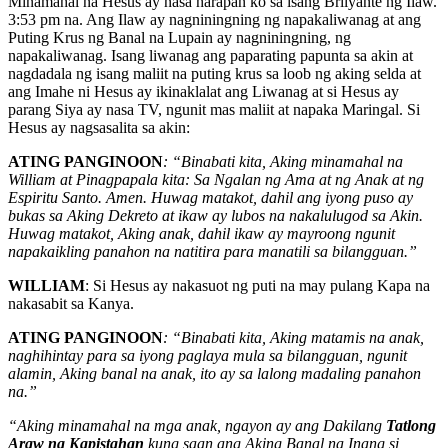
Minamahal na Hesus ay nasa harapan ko sa isang Brilyante ng Ilaw.
3:53 pm na. Ang Ilaw ay nagniningning ng napakaliwanag at ang
Puting Krus ng Banal na Lupain ay nagniningning, ng
napakaliwanag. Isang liwanag ang paparating papunta sa akin at
nagdadala ng isang maliit na puting krus sa loob ng aking selda at
ang Imahe ni Hesus ay ikinaklalat ang Liwanag at si Hesus ay
parang Siya ay nasa TV, ngunit mas maliit at napaka Maringal. Si
Hesus ay nagsasalita sa akin:
ATING PANGINOON
: “Binabati kita, Aking minamahal na
William at Pinagpapala kita: Sa Ngalan ng Ama at ng Anak at ng
Espiritu Santo. Amen. Huwag matakot, dahil ang iyong puso ay
bukas sa Aking Dekreto at ikaw ay lubos na nakalulugod sa Akin.
Huwag matakot, Aking anak, dahil ikaw ay mayroong ngunit
napakaikling panahon na natitira para manatili sa bilangguan.”
WILLIAM
: Si Hesus ay nakasuot ng puti na may pulang Kapa na
nakasabit sa Kanya.
ATING PANGINOON
: “Binabati kita, Aking matamis na anak,
naghihintay para sa iyong paglaya mula sa bilangguan, ngunit
alamin, Aking banal na anak, ito ay sa lalong madaling panahon
na.”
“Aking minamahal na mga anak, ngayon ay ang Dakilang
Tatlong
Araw na Kapistahan
kung saan ang Aking Banal na Inang si