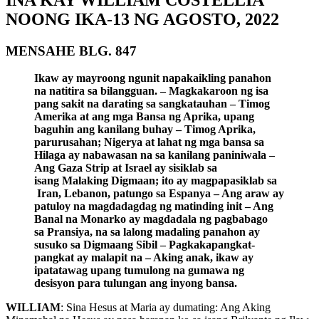
NOONG IKA-13 NG AGOSTO, 2022
MENSAHE BLG. 847
Ikaw ay mayroong ngunit napakaikling panahon
na natitira sa bilangguan. – Magkakaroon ng isa
pang sakit na darating sa sangkatauhan – Timog
Amerika at ang mga Bansa ng Aprika, upang
baguhin ang kanilang buhay – Timog Aprika,
parurusahan; Nigerya at lahat ng mga bansa sa
Hilaga ay nabawasan na sa kanilang paniniwala –
Ang Gaza Strip at Israel ay sisiklab sa
isang Malaking Digmaan; ito ay magpapasiklab sa
Iran, Lebanon, patungo sa Espanya – Ang araw ay
patuloy na magdadagdag ng matinding init – Ang
Banal na Monarko ay magdadala ng pagbabago
sa Pransiya, na sa lalong madaling panahon ay
susuko sa Digmaang Sibil – Pagkakapangkat-
pangkat ay malapit na – Aking anak, ikaw ay
ipatatawag upang tumulong na gumawa ng
desisyon para tulungan ang inyong bansa.
WILLIAM
: Sina Hesus at Maria ay dumating: Ang Aking