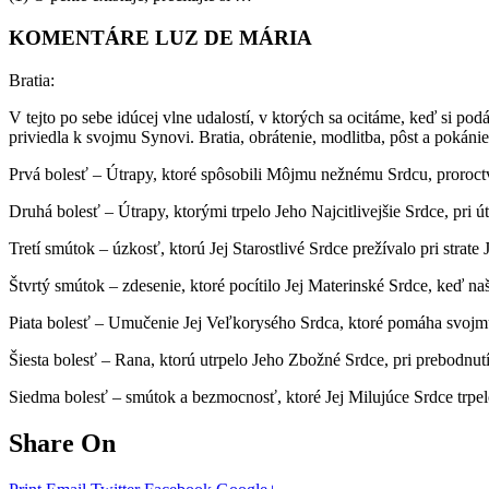
KOMENTÁRE LUZ DE MÁRIA
Bratia:
V tejto po sebe idúcej vlne udalostí, v ktorých sa ocitáme, keď si 
priviedla k svojmu Synovi. Bratia, obrátenie, modlitba, pôst a pokán
Prvá bolesť – Útrapy, ktoré spôsobili Môjmu nežnému Srdcu, proroc
Druhá bolesť – Útrapy, ktorými trpelo Jeho Najcitlivejšie Srdce, pri
Tretí smútok – úzkosť, ktorú Jej Starostlivé Srdce prežívalo pri strate
Štvrtý smútok – zdesenie, ktoré pocítilo Jej Materinské Srdce, keď na
Piata bolesť – Umučenie Jej Veľkorysého Srdca, ktoré pomáha svojmu
Šiesta bolesť – Rana, ktorú utrpelo Jeho Zbožné Srdce, pri prebodnutí
Siedma bolesť – smútok a bezmocnosť, ktoré Jej Milujúce Srdce trpel
Share On