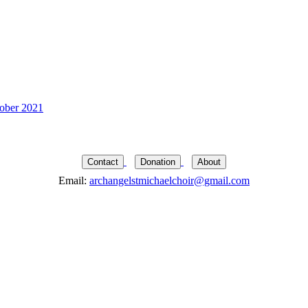
tober 2021
Contact
Donation
About
Email:
archangelstmichaelchoir@gmail.com