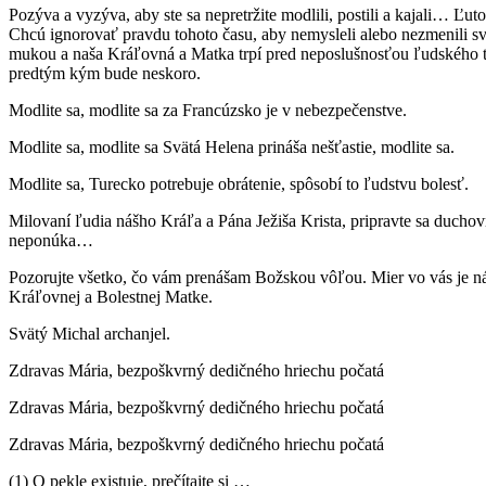
Pozýva a vyzýva, aby ste sa nepretržite modlili, postili a kajali… Ľutov
Chcú ignorovať pravdu tohoto času, aby nemysleli alebo nezmenili sv
mukou a naša Kráľovná a Matka trpí pred neposlušnosťou ľudského tv
predtým kým bude neskoro.
Modlite sa, modlite sa za Francúzsko je v nebezpečenstve.
Modlite sa, modlite sa Svätá Helena prináša nešťastie, modlite sa.
Modlite sa, Turecko potrebuje obrátenie, spôsobí to ľudstvu bolesť.
Milovaní ľudia nášho Kráľa a Pána Ježiša Krista, pripravte sa ducho
neponúka…
Pozorujte všetko, čo vám prenášam Božskou vôľou. Mier vo vás je nás
Kráľovnej a Bolestnej Matke.
Svätý Michal archanjel.
Zdravas Mária, bezpoškvrný dedičného hriechu počatá
Zdravas Mária, bezpoškvrný dedičného hriechu počatá
Zdravas Mária, bezpoškvrný dedičného hriechu počatá
(1) O pekle existuje, prečítajte si …