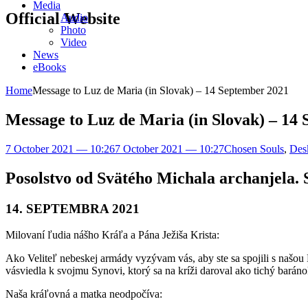
Media
Official Website
Audio
Photo
Video
News
eBooks
Home
Message to Luz de Maria (in Slovak) – 14 September 2021
Message to Luz de Maria (in Slovak) – 14
7 October 2021 — 10:26
7 October 2021 — 10:27
Chosen Souls
,
Des
Posolstvo od Svätého Michala archanj
14. SEPTEMBRA 2021
Milovaní ľudia nášho Kráľa a Pána Ježiša Krista:
Ako Veliteľ nebeskej armády vyzývam vás, aby ste sa spojili s našo
vásviedla k svojmu Synovi, ktorý sa na kríži daroval ako tichý baráno
Naša kráľovná a matka neodpočíva: