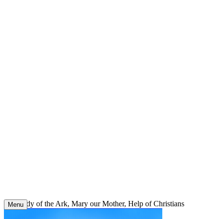
Skip
to
content
Our Lady of the Ark, Mary our Mother, Help of Christians
Menu