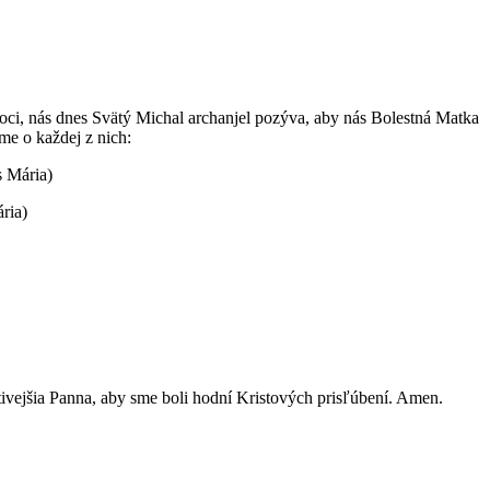
moci, nás dnes Svätý Michal archanjel pozýva, aby nás Bolestná Matka
me o každej z nich:
s Mária)
ria)
tivejšia Panna, aby sme boli hodní Kristových prisľúbení. Amen.