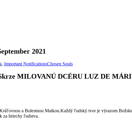
 September 2021
k
,
Important Notifications
Chosen Souls
ela. Skrze MILOVANÚ DCÉRU LUZ DE MÁR
u Kráľovnou a Bolestnou Matkou.Každý ľudský tvor je výrazom Božskej
k za hriechy ľudstva.