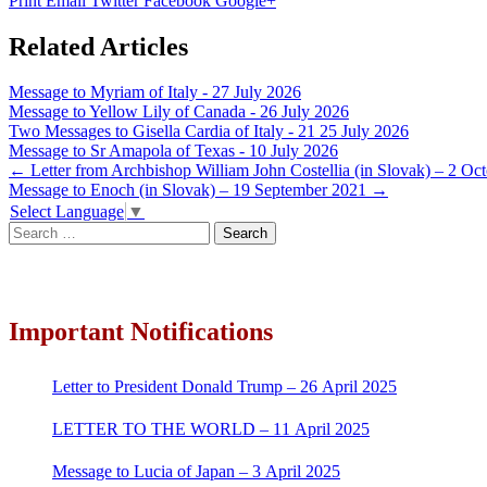
Print
Email
Twitter
Facebook
Google+
Related Articles
Message to Myriam of Italy - 27 July 2026
Message to Yellow Lily of Canada - 26 July 2026
Two Messages to Gisella Cardia of Italy - 21 25 July 2026
Message to Sr Amapola of Texas - 10 July 2026
Post
←
Letter from Archbishop William John Costellia (in Slovak) – 2 Oc
Message to Enoch (in Slovak) – 19 September 2021
→
navigation
Select Language
▼
Search
for:
Important Notifications
Letter to President Donald Trump – 26 April 2025
LETTER TO THE WORLD – 11 April 2025
Message to Lucia of Japan – 3 April 2025