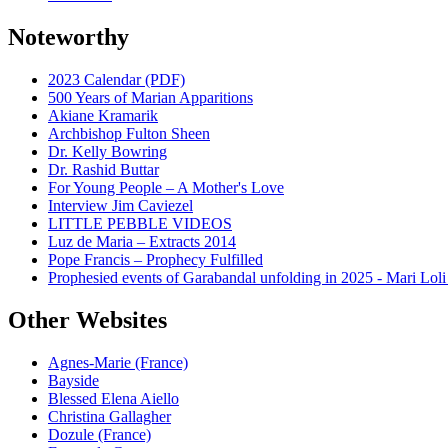
Noteworthy
2023 Calendar (PDF)
500 Years of Marian Apparitions
Akiane Kramarik
Archbishop Fulton Sheen
Dr. Kelly Bowring
Dr. Rashid Buttar
For Young People – A Mother's Love
Interview Jim Caviezel
LITTLE PEBBLE VIDEOS
Luz de Maria – Extracts 2014
Pope Francis – Prophecy Fulfilled
Prophesied events of Garabandal unfolding in 2025 - Mari Loli
Other Websites
Agnes-Marie (France)
Bayside
Blessed Elena Aiello
Christina Gallagher
Dozule (France)