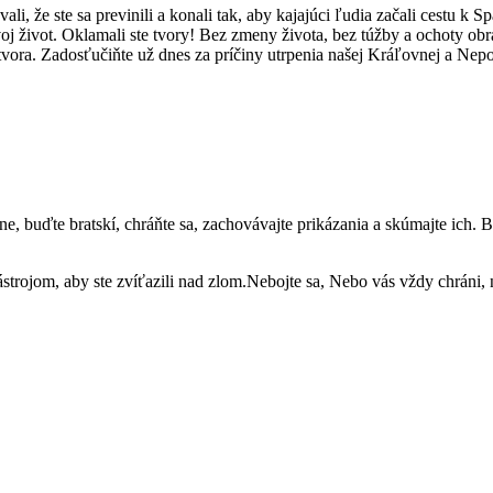
ali, že ste sa previnili a konali tak, aby kajajúci ľudia začali cestu k S
oj život. Oklamali ste tvory! Bez zmeny života, bez túžby a ochoty obr
ora. Zadosťučiňte už dnes za príčiny utrpenia našej Kráľovnej a Nepo
vne, buďte bratskí, chráňte sa, zachovávajte prikázania a skúmajte ic
trojom, aby ste zvíťazili nad zlom.Nebojte sa, Nebo vás vždy chráni,