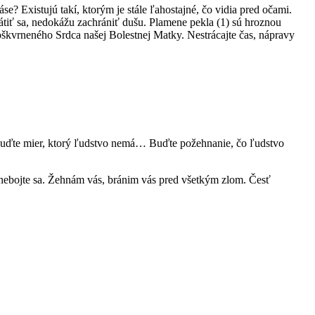
páse? Existujú takí, ktorým je stále ľahostajné, čo vidia pred očami.
átiť sa, nedokážu zachrániť dušu. Plamene pekla (1) sú hroznou
škvrneného Srdca našej Bolestnej Matky. Nestrácajte čas, nápravy
h. Buďte mier, ktorý ľudstvo nemá… Buďte požehnanie, čo ľudstvo
 nebojte sa. Žehnám vás, bránim vás pred všetkým zlom. Česť