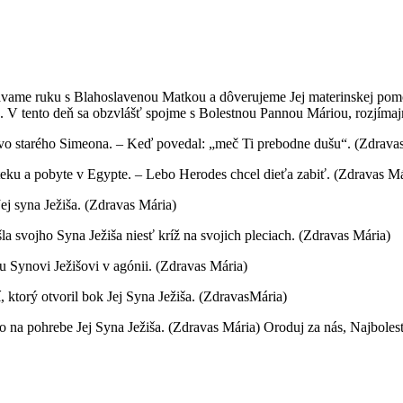
podávame ruku s Blahoslavenou Matkou a dôverujeme Jej materinskej po
ie. V tento deň sa obzvlášť spojme s Bolestnou Pannou Máriou, rozjímaj
tvo starého Simeona. – Keď povedal: „meč Ti prebodne dušu“. (Zdrava
 úteku a pobyte v Egypte. – Lebo Herodes chcel dieťa zabiť. (Zdravas Má
 Jej syna Ježiša. (Zdravas Mária)
šla svojho Syna Ježiša niesť kríž na svojich pleciach. (Zdravas Mária)
 Synovi Ježišovi v agónii. (Zdravas Mária)
, ktorý otvoril bok Jej Syna Ježiša. (ZdravasMária)
o na pohrebe Jej Syna Ježiša. (Zdravas Mária) Oroduj za nás, Najboles