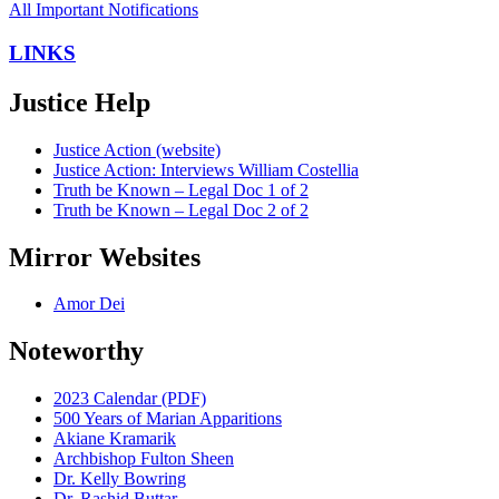
All Important Notifications
LINKS
Justice Help
Justice Action (website)
Justice Action: Interviews William Costellia
Truth be Known – Legal Doc 1 of 2
Truth be Known – Legal Doc 2 of 2
Mirror Websites
Amor Dei
Noteworthy
2023 Calendar (PDF)
500 Years of Marian Apparitions
Akiane Kramarik
Archbishop Fulton Sheen
Dr. Kelly Bowring
Dr. Rashid Buttar