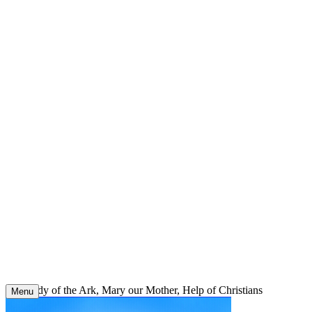
Skip
to
content
Our Lady of the Ark, Mary our Mother, Help of Christians
Menu