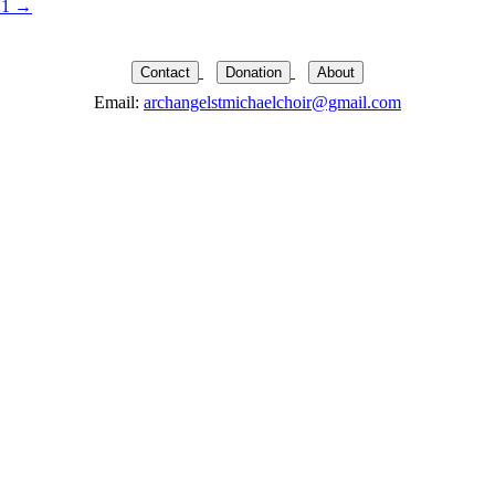
21
→
Contact
Donation
About
Email:
archangelstmichaelchoir@gmail.com