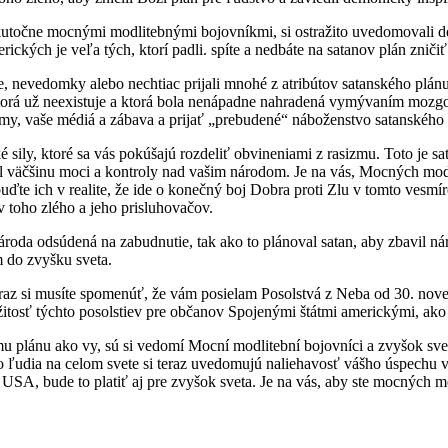
 skutočne mocnými modlitebnými bojovníkmi, si ostražito uvedomovali 
ckých je veľa tých, ktorí padli. spíte a nedbáte na satanov plán zničiť
erne, nevedomky alebo nechtiac prijali mnohé z atribútov satanského p
i, ktorá už neexistuje a ktorá bola nenápadne nahradená vymývaním moz
stémy, vaše médiá a zábava a prijať „prebudené“ náboženstvo satanskéh
 sily, ktoré sa vás pokúšajú rozdeliť obvineniami z rasizmu. Toto je sa
al väčšinu moci a kontroly nad vašim národom. Je na vás, Mocných modl
uďte ich v realite, že ide o konečný boj Dobra proti Zlu v tomto vesmír
toho zlého a jeho prisluhovačov.
oda odsúdená na zabudnutie, tak ako to plánoval satan, aby zbavil ná
m do zvyšku sveta.
 Teraz si musíte spomenúť, že vám posielam Posolstvá z Neba od 30. no
žitosť týchto posolstiev pre občanov Spojenými štátmi americkými, ako
plánu ako vy, sú si vedomí Mocní modlitební bojovníci a zvyšok sveta p
o ľudia na celom svete si teraz uvedomujú naliehavosť vášho úspechu v
SA, bude to platiť aj pre zvyšok sveta. Je na vás, aby ste mocných mod