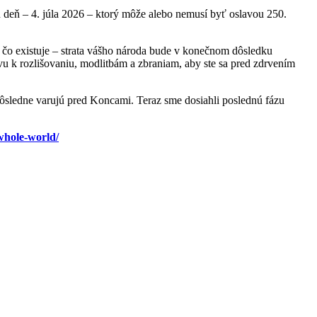
en deň – 4. júla 2026 – ktorý môže alebo nemusí byť oslavou 250.
 čo existuje – strata vášho národa bude v konečnom dôsledku
vu k rozlišovaniu, modlitbám a zbraniam, aby ste sa pred zdrvením
dôsledne varujú pred Koncami. Teraz sme dosiahli poslednú fázu
-whole-world/