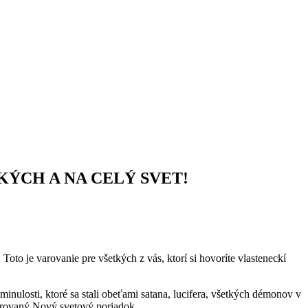
CKÝCH A NA CELÝ SVET!
to je varovanie pre všetkých z vás, ktorí si hovoríte vlasteneckí
 minulosti, ktoré sa stali obeťami satana, lucifera, všetkých démonov v
pirovaný Nový svetový poriadok.