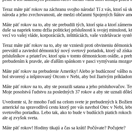
Teraz máte päť rokov na záchranu svojho národa! Tí z vás, ktorí sú
národa a jeho zvrchovanosti, ale medzi občanmi Spojených štátov ameri
Máte päť rokov na to, aby ste prebudili tých, ktorí spia a ktorí zám
duše sa napriek tomu držia politickej príslušnosti k svojej minulost
vecí vo vašej vláde, korporáciách, inštitúciách, vaše vzdelávacie sy
Teraz máte päť rokov na to, aby ste vzniesli proti obvineniu démonické
prevrátil a zaviedol démonický nový svetový poriadok, ktorý už získ
príslušníkov a priateľov, ktorí spia v tomto démonickom osídle, a preb
prebudením k pravde, ale ďalším spánkom v pasci vymývania mozgov 
Máte päť rokov na prebudenie Ameriky! Alebo je budúcnosť vášho nár
bol stvorený a inšpirovaný Otcom v Nebi, aby bol žiarivým príklado
Máte päť rokov na to, aby ste porazili satana a jeho prisluhovačov.
Moje posolstvá ľudstvu za posledných 37 rokov a aby ste uznali dôle
Uvedomte si, že mnoho ľudí na celom svete je prebudených k Božiemu 
americké na spravodlivú cestu ktorý pre vás navrhol Otec v Nebi, leb
svetového poriadku. Lebo tak, ako to bude v budúcich piatich rokoch U
ale aj zvyšok sveta.
Máte päť rokov! Hodiny tikajú a čas sa kráti! Počúvate? Počujete?