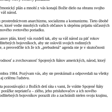
démonický plán a mnohí z vás konajú Božie dielo na obranu svojho
 váš národ.
lánu prostredníctvom anarchizmu, socializmu a komunizmu. Tieto úbohé
gov, ktoré vedie mnohých vašich občanov k slepému prijatiu súčasných
o nového svetového poriadku.
tanov plán, ktorý vás rozdelí tak, aby sa váš národ za päť rokov
itebných bojovníkoch, aby ste oslovili svojich rodinných
e, a presvedčíte ich že ich „prebudená“ agenda nie je v skutočnosti
rodnosť a zvrchovanosť Spojených štátov amerických, národ, ktorý
vembra 1984. Pozývam vás, aby ste preskúmali a odpovedali na všetky
 aj celému ľudstvu.
ozostávajúci z Božích detí ráta s vami, že vrátite Spojené štáty
 porážke nepriateľa – zlého, jeho prisluhovačov a ich nového
litebných bojovníkov porazili zlo a zachránili nielen svoju krajinu,