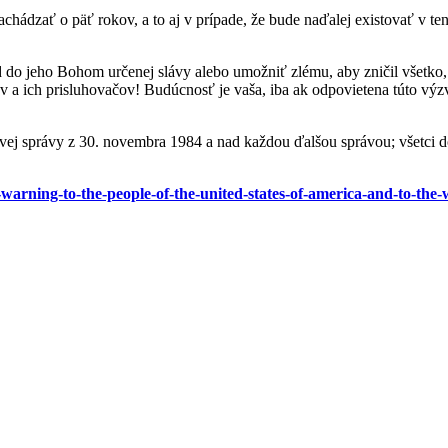
achádzať o päť rokov, a to aj v prípade, že bude naďalej existovať v t
d do jeho Bohom určenej slávy alebo umožniť zlému, aby zničil všetko,
v a ich prisluhovačov! Budúcnosť je vaša, iba ak odpovietena túto výz
rvej správy z 30. novembra 1984 a nad každou ďalšou správou; všetci 
-warning-to-the-people-of-the-united-states-of-america-and-to-the