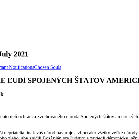
July 2021
tant Notifications
Chosen Souls
E PRE ĽUDÍ SPOJENÝCH ŠTÁTOV AMERI
rk
ento deň ochranca zvrchovaného národa Spojených štátov amerických. To
ši nepriatelia, inak váš národ havaruje a zhorí ako všetky veľké národy
toho zlého, aby zničili Boží plán pre ľudstvo a zaviedli démonicky inš