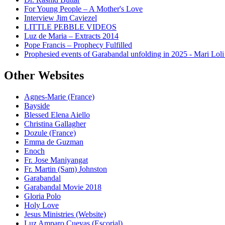
For Young People – A Mother's Love
Interview Jim Caviezel
LITTLE PEBBLE VIDEOS
Luz de Maria – Extracts 2014
Pope Francis – Prophecy Fulfilled
Prophesied events of Garabandal unfolding in 2025 - Mari Loli
Other Websites
Agnes-Marie (France)
Bayside
Blessed Elena Aiello
Christina Gallagher
Dozule (France)
Emma de Guzman
Enoch
Fr. Jose Maniyangat
Fr. Martin (Sam) Johnston
Garabandal
Garabandal Movie 2018
Gloria Polo
Holy Love
Jesus Ministries (Website)
Luz Amparo Cuevas (Escorial)