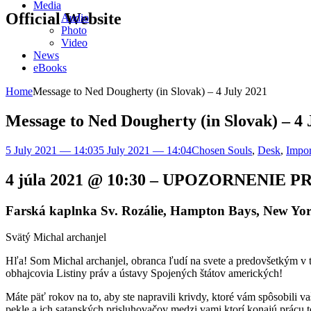
Media
Official Website
Audio
Photo
Video
News
eBooks
Home
Message to Ned Dougherty (in Slovak) – 4 July 2021
Message to Ned Dougherty (in Slovak) – 4 
5 July 2021 — 14:03
5 July 2021 — 14:04
Chosen Souls
,
Desk
,
Impor
4 júla 2021 @ 10:30 – UPOZORNENI
Farská kaplnka Sv. Rozálie, Hampton Bays, New Yo
Svätý Michal archanjel
Hľa! Som Michal archanjel, obranca ľudí na svete a predovšetkým v t
obhajcovia Listiny práv a ústavy Spojených štátov amerických!
Máte päť rokov na to, aby ste napravili krivdy, ktoré vám spôsobili va
pekle a ich satanských prisluhovačov medzi vami ktorí konajú prácu 