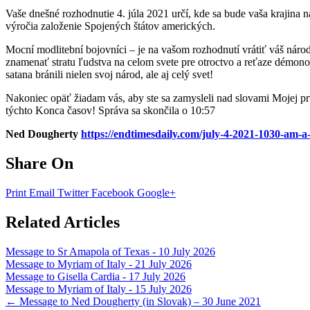
Vaše dnešné rozhodnutie 4. júla 2021 určí, kde sa bude vaša krajina n
výročia založenie Spojených štátov amerických.
Mocní modlitební bojovníci – je na vašom rozhodnutí vrátiť váš náro
znamenať stratu ľudstva na celom svete pre otroctvo a reťaze démono
satana bránili nielen svoj národ, ale aj celý svet!
Nakoniec opäť žiadam vás, aby ste sa zamysleli nad slovami Mojej p
týchto Konca časov! Správa sa skončila o 10:57
Ned Dougherty
https://endtimesdaily.com/july-4-2021-1030-am-a
Share On
Print
Email
Twitter
Facebook
Google+
Related Articles
Message to Sr Amapola of Texas - 10 July 2026
Message to Myriam of Italy - 21 July 2026
Message to Gisella Cardia - 17 July 2026
Message to Myriam of Italy - 15 July 2026
Post
←
Message to Ned Dougherty (in Slovak) – 30 June 2021