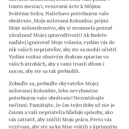
tomto mesiaci, venovanú úcte k Môjmu
Svätému Srdcu. Naliehavo potrebujem vaše
obrátenie, Moja milovaná Kolumbia; prijmi
Moje milosrdenstvo, aby si nemusela poznať
závažnosť Mojej spravodlivosti! Ak budete
naďalej ignorovať Moje volania, vydám vás do
rúk vašich nepriateľov, aby ste sa mohli očistiť.
Vydám rozkaz ohnivým drakom spiacim vo
vašich útrobách, aby s vami triasli dňom i
nocou, aby ste sa tak prebudili.
Zobuďte sa, prebuďte obyvateľov Mojej
milovanej Kolumbie, lebo nevyhnutne
potrebujem vaše obrátenie! Nezostávajte
nečinní; Pamätajte, že čas tejto doby už nie je
časom a vaši nepriatelia hľadajú spôsoby, ako
vás zatratiť, aby zničili Moju prácu. Preto vás
vyzývam, aby ste sa ku Mne vrátili s úprimným