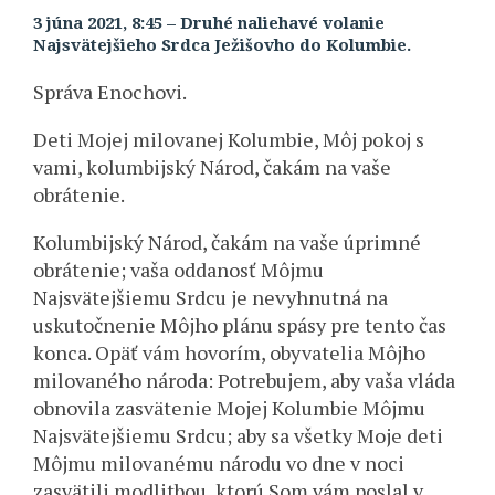
3 júna 2021, 8:45 – Druhé naliehavé volanie
Najsvätejšieho Srdca Ježišovho do Kolumbie.
Správa Enochovi.
Deti Mojej milovanej Kolumbie, Môj pokoj s
vami, kolumbijský Národ, čakám na vaše
obrátenie.
Kolumbijský Národ, čakám na vaše úprimné
obrátenie; vaša oddanosť Môjmu
Najsvätejšiemu Srdcu je nevyhnutná na
uskutočnenie Môjho plánu spásy pre tento čas
konca. Opäť vám hovorím, obyvatelia Môjho
milovaného národa: Potrebujem, aby vaša vláda
obnovila zasvätenie Mojej Kolumbie Môjmu
Najsvätejšiemu Srdcu; aby sa všetky Moje deti
Môjmu milovanému národu vo dne v noci
zasvätili modlitbou, ktorú Som vám poslal v