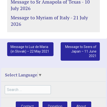
Message to Sr Amapola of Texas - 10
July 2026
Message to Myriam of Italy - 21 July
2026
Post
Message to Luz de Maria
Message to Seers of
(in Slovak) – 22 May 2021
Japan – 11 June
navigation
2021
Select Language
▼
Search
for:
Contact
Donation
About