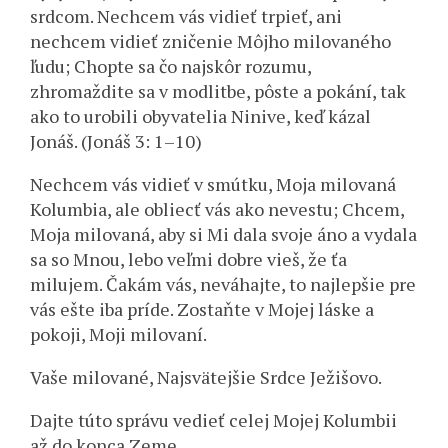
srdcom. Nechcem vás vidieť trpieť, ani
nechcem vidieť zničenie Môjho milovaného
ľudu; Chopte sa čo najskôr rozumu,
zhromaždite sa v modlitbe, pôste a pokání, tak
ako to urobili obyvatelia Ninive, keď kázal
Jonáš. (Jonáš 3: 1–10)
Nechcem vás vidieť v smútku, Moja milovaná
Kolumbia, ale obliecť vás ako nevestu; Chcem,
Moja milovaná, aby si Mi dala svoje áno a vydala
sa so Mnou, lebo veľmi dobre vieš, že ťa
milujem. Čakám vás, neváhajte, to najlepšie pre
vás ešte iba príde. Zostaňte v Mojej láske a
pokoji, Moji milovaní.
Vaše milované, Najsvätejšie Srdce Ježišovo.
Dajte túto správu vedieť celej Mojej Kolumbii
až do konca Zeme.