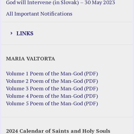
God will Intervene (in Slovak) – 30 May 2023
All Important Notifications
LINKS
Justice Help
MARIA VALTORTA
Justice Action (website)
Justice Action: Interviews William
Volume 1 Poem of the Man-God (PDF)
Costellia
Volume 2 Poem of the Man-God (PDF)
Truth be Known – Legal Doc 1 of 2
Volume 3 Poem of the Man-God (PDF)
Truth be Known – Legal Doc 2 of 2
Volume 4 Poem of the Man-God (PDF)
Volume 5 Poem of the Man-God (PDF)
Mirror Websites
Amor Dei
2024 Calendar of Saints and Holy Souls
Noteworthy