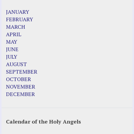
2023 Calendar (PDF)
JANUARY
500 Years of Marian Apparitions
FEBRUARY
Akiane Kramarik
MARCH
Archbishop Fulton Sheen
APRIL
Dr. Kelly Bowring
MAY
Dr. Rashid Buttar
JUNE
For Young People – A Mother's Love
JULY
Interview Jim Caviezel
AUGUST
LITTLE PEBBLE VIDEOS
SEPTEMBER
Luz de Maria – Extracts 2014
OCTOBER
Pope Francis – Prophecy Fulfilled
NOVEMBER
Prophesied events of Garabandal unfolding
DECEMBER
in 2025 - Mari Loli and Maria Saraco in
Ireland
Calendar of the Holy Angels
Other Websites
Agnes-Marie (France)