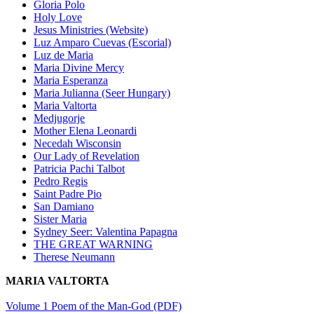
Gloria Polo
Holy Love
Jesus Ministries (Website)
Luz Amparo Cuevas (Escorial)
Luz de Maria
Maria Divine Mercy
Maria Esperanza
Maria Julianna (Seer Hungary)
Maria Valtorta
Medjugorje
Mother Elena Leonardi
Necedah Wisconsin
Our Lady of Revelation
Patricia Pachi Talbot
Pedro Regis
Saint Padre Pio
San Damiano
Sister Maria
Sydney Seer: Valentina Papagna
THE GREAT WARNING
Therese Neumann
MARIA VALTORTA
Volume 1 Poem of the Man-God (PDF)