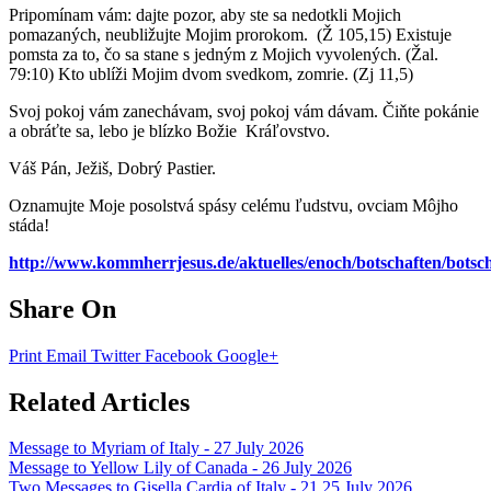
Pripomínam vám: dajte pozor, aby ste sa nedotkli Mojich
pomazaných, neubližujte Mojim prorokom. (Ž 105,15) Existuje
pomsta za to, čo sa stane s jedným z Mojich vyvolených. (Žal.
79:10) Kto ublíži Mojim dvom svedkom, zomrie. (Zj 11,5)
Svoj pokoj vám zanechávam, svoj pokoj vám dávam. Čiňte pokánie
a obráťte sa, lebo je blízko Božie Kráľovstvo.
Váš Pán, Ježiš, Dobrý Pastier.
Oznamujte Moje posolstvá spásy celému ľudstvu, ovciam Môjho
stáda!
http://www.kommherrjesus.de/aktuelles/enoch/botschaften/botsc
Share On
Print
Email
Twitter
Facebook
Google+
Related Articles
Message to Myriam of Italy - 27 July 2026
Message to Yellow Lily of Canada - 26 July 2026
Two Messages to Gisella Cardia of Italy - 21 25 July 2026