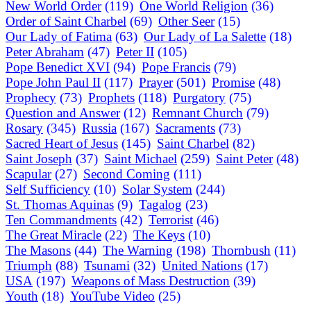
New World Order
(119)
One World Religion
(36)
Order of Saint Charbel
(69)
Other Seer
(15)
Our Lady of Fatima
(63)
Our Lady of La Salette
(18)
Peter Abraham
(47)
Peter II
(105)
Pope Benedict XVI
(94)
Pope Francis
(79)
Pope John Paul II
(117)
Prayer
(501)
Promise
(48)
Prophecy
(73)
Prophets
(118)
Purgatory
(75)
Question and Answer
(12)
Remnant Church
(79)
Rosary
(345)
Russia
(167)
Sacraments
(73)
Sacred Heart of Jesus
(145)
Saint Charbel
(82)
Saint Joseph
(37)
Saint Michael
(259)
Saint Peter
(48)
Scapular
(27)
Second Coming
(111)
Self Sufficiency
(10)
Solar System
(244)
St. Thomas Aquinas
(9)
Tagalog
(23)
Ten Commandments
(42)
Terrorist
(46)
The Great Miracle
(22)
The Keys
(10)
The Masons
(44)
The Warning
(198)
Thornbush
(11)
Triumph
(88)
Tsunami
(32)
United Nations
(17)
USA
(197)
Weapons of Mass Destruction
(39)
Youth
(18)
YouTube Video
(25)