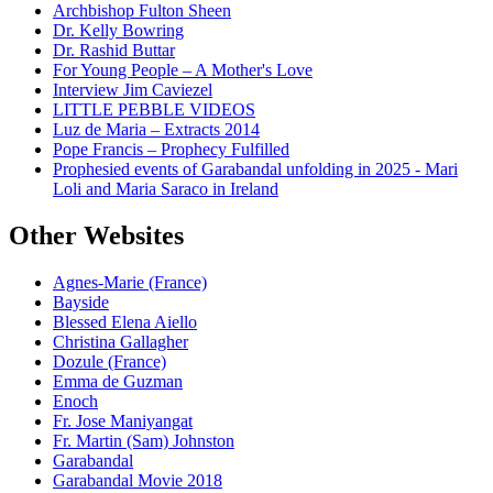
Archbishop Fulton Sheen
Dr. Kelly Bowring
Dr. Rashid Buttar
For Young People – A Mother's Love
Interview Jim Caviezel
LITTLE PEBBLE VIDEOS
Luz de Maria – Extracts 2014
Pope Francis – Prophecy Fulfilled
Prophesied events of Garabandal unfolding in 2025 - Mari
Loli and Maria Saraco in Ireland
Other Websites
Agnes-Marie (France)
Bayside
Blessed Elena Aiello
Christina Gallagher
Dozule (France)
Emma de Guzman
Enoch
Fr. Jose Maniyangat
Fr. Martin (Sam) Johnston
Garabandal
Garabandal Movie 2018