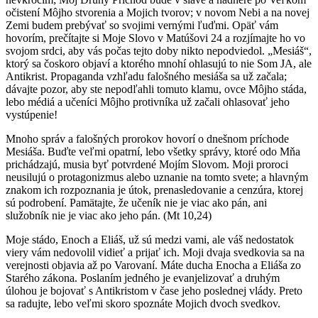
očistení Môjho stvorenia a Mojich tvorov; v novom Nebi a na novej
Zemi budem prebývať so svojimi vernými ľuďmi. Opäť vám
hovorím, prečítajte si Moje Slovo v Matúšovi 24 a rozjímajte ho vo
svojom srdci, aby vás počas tejto doby nikto nepodviedol. „Mesiáš“,
ktorý sa čoskoro objaví a ktorého mnohí ohlasujú to nie Som JA, ale
Antikrist. Propaganda vzhľadu falošného mesiáša sa už začala;
dávajte pozor, aby ste nepodľahli tomuto klamu, ovce Môjho stáda,
lebo médiá a učeníci Môjho protivníka už začali ohlasovať jeho
vystúpenie!
Mnoho správ a falošných prorokov hovorí o dnešnom príchode
Mesiáša. Buďte veľmi opatrní, lebo všetky správy, ktoré odo Mňa
prichádzajú, musia byť potvrdené Mojím Slovom. Moji proroci
neusilujú o protagonizmus alebo uznanie na tomto svete; a hlavným
znakom ich rozpoznania je útok, prenasledovanie a cenzúra, ktorej
sú podrobení. Pamätajte, že učeník nie je viac ako pán, ani
služobník nie je viac ako jeho pán. (Mt 10,24)
Moje stádo, Enoch a Eliáš, už sú medzi vami, ale váš nedostatok
viery vám nedovolil vidieť a prijať ich. Moji dvaja svedkovia sa na
verejnosti objavia až po Varovaní. Máte ducha Enocha a Eliáša zo
Starého zákona. Poslaním jedného je evanjelizovať a druhým
úlohou je bojovať s Antikristom v čase jeho poslednej vlády. Preto
sa radujte, lebo veľmi skoro spoznáte Mojich dvoch svedkov.