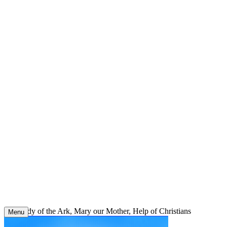
Skip
to
content
Our Lady of the Ark, Mary our Mother, Help of Christians
Menu