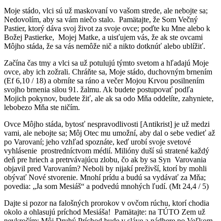
Moje stádo, vlci sú už maskovaní vo vašom strede, ale nebojte sa;
Nedovolím, aby sa vám niečo stalo. Pamätajte, že Som Večný
Pastier, ktorý dáva svoj život za svoje ovce; poďte ku Mne alebo k
Božej Pastierke, Mojej Matke, a uisťujem vás, že ak ste ovcami
Môjho stáda, že sa vás nemôže nič a nikto dotknúť alebo ublížiť.
Začína čas tmy a vlci sa už potulujú týmto svetom a hľadajú Moje
ovce, aby ich zožrali. Chráňte sa, Moje stádo, duchovným brnením
(Ef 6,10 / 18) a obrníte sa ráno a večer Mojou Krvou posilnením
svojho brnenia silou 91. žalmu. Ak budete postupovať podľa
Mojich pokynov, budete žiť, ale ak sa odo Mňa oddelíte, zahyniete,
lebobezo Mňa ste ničím.
Ovce Môjho stáda, bytosť nespravodlivosti [Antikrist] je už medzi
vami, ale nebojte sa; Môj Otec mu umožní, aby dal o sebe vedieť až
po Varovaní; jeho vzhľad spoznáte, keď urobí svoje svetové
vyhlásenie prostredníctvom médií. Milióny duší sú stratené každý
deň pre hriech a pretrvávajúcu zlobu, čo ak by sa Syn Varovania
objavil pred Varovaním? Neboli by nijakí preživší, ktorí by mohli
obývať Nové stvorenie. Mnohí prídu a budú sa vydávať za Mňa;
povedia: „Ja som Mesiáš“ a podvedú mnohých ľudí. (Mt 24,4 / 5)
Dajte si pozor na falošných prorokov v ovčom rúchu, ktorí chodia
okolo a ohlasujú príchod Mesiáša! Pamätajte: na TÚTO Zem už
nevkročím; Môj Druhý Príchod bude v sláve a nádhere po Veľkom