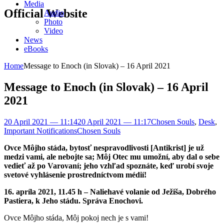
Media
Official Website
Audio
Photo
Video
News
eBooks
Home
Message to Enoch (in Slovak) – 16 April 2021
Message to Enoch (in Slovak) – 16 April
2021
20 April 2021 — 11:14
20 April 2021 — 11:17
Chosen Souls
,
Desk
,
Important Notifications
Chosen Souls
Ovce Môjho stáda, bytosť nespravodlivosti [Antikrist] je už
medzi vami, ale nebojte sa; Môj Otec mu umožní, aby dal o sebe
vedieť až po Varovaní; jeho vzhľad spoznáte, keď urobí svoje
svetové vyhlásenie prostredníctvom médií!
16. apríla 2021, 11.45 h – Naliehavé volanie od Ježiša, Dobrého
Pastiera, k Jeho stádu. Správa Enochovi.
Ovce Môjho stáda, Môj pokoj nech je s vami!