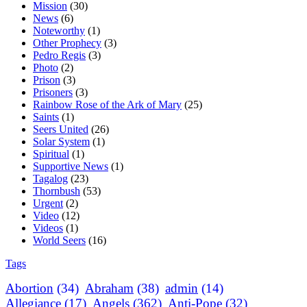
Mission
(30)
News
(6)
Noteworthy
(1)
Other Prophecy
(3)
Pedro Regis
(3)
Photo
(2)
Prison
(3)
Prisoners
(3)
Rainbow Rose of the Ark of Mary
(25)
Saints
(1)
Seers United
(26)
Solar System
(1)
Spiritual
(1)
Supportive News
(1)
Tagalog
(23)
Thornbush
(53)
Urgent
(2)
Video
(12)
Videos
(1)
World Seers
(16)
Tags
Abortion
(34)
Abraham
(38)
admin
(14)
Allegiance
(17)
Angels
(362)
Anti-Pope
(32)