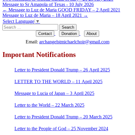
Message to Sr Amapola of Texas - 10 July 2026
Post
←
Message to Luz de Maria GOOD FRIDAY – 2 April 2021
Message to Luz de Maria – 18 April 2021
→
navigation
Select Language
▼
Search
for:
Contact
Donation
About
Email:
archangelstmichaelchoir@gmail.com
Important Notifications
Letter to President Donald Trump – 26 April 2025
LETTER TO THE WORLD – 11 April 2025
Message to Lucia of Japan – 3 April 2025
Letter to the World – 22 March 2025
Letter to President Donald Trump – 20 March 2025
Letter to the People of God – 25 November 2024