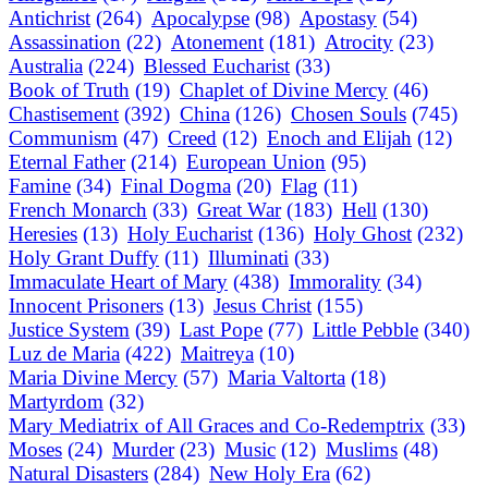
Antichrist
(264)
Apocalypse
(98)
Apostasy
(54)
Assassination
(22)
Atonement
(181)
Atrocity
(23)
Australia
(224)
Blessed Eucharist
(33)
Book of Truth
(19)
Chaplet of Divine Mercy
(46)
Chastisement
(392)
China
(126)
Chosen Souls
(745)
Communism
(47)
Creed
(12)
Enoch and Elijah
(12)
Eternal Father
(214)
European Union
(95)
Famine
(34)
Final Dogma
(20)
Flag
(11)
French Monarch
(33)
Great War
(183)
Hell
(130)
Heresies
(13)
Holy Eucharist
(136)
Holy Ghost
(232)
Holy Grant Duffy
(11)
Illuminati
(33)
Immaculate Heart of Mary
(438)
Immorality
(34)
Innocent Prisoners
(13)
Jesus Christ
(155)
Justice System
(39)
Last Pope
(77)
Little Pebble
(340)
Luz de Maria
(422)
Maitreya
(10)
Maria Divine Mercy
(57)
Maria Valtorta
(18)
Martyrdom
(32)
Mary Mediatrix of All Graces and Co-Redemptrix
(33)
Moses
(24)
Murder
(23)
Music
(12)
Muslims
(48)
Natural Disasters
(284)
New Holy Era
(62)