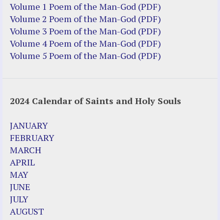
Justice Action: Interviews William
Volume 1 Poem of the Man-God (PDF)
Costellia
Volume 2 Poem of the Man-God (PDF)
Truth be Known – Legal Doc 1 of 2
Volume 3 Poem of the Man-God (PDF)
Truth be Known – Legal Doc 2 of 2
Volume 4 Poem of the Man-God (PDF)
Volume 5 Poem of the Man-God (PDF)
Mirror Websites
Amor Dei
2024 Calendar of Saints and Holy Souls
Noteworthy
2023 Calendar (PDF)
JANUARY
500 Years of Marian Apparitions
FEBRUARY
Akiane Kramarik
MARCH
Archbishop Fulton Sheen
APRIL
Dr. Kelly Bowring
MAY
Dr. Rashid Buttar
JUNE
For Young People – A Mother's Love
JULY
Interview Jim Caviezel
AUGUST