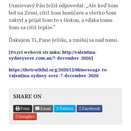
Usmievavý Pán Ježiš odpovedal: „Ale keď Som
bol na Zemi, cítil Som horúčavu a všetko Som
zakryl a prijal Som to s láskou, a vďaka tomu
Som sa cítil lepšie.“
Ďakujem Ti, Pane Ježišu, a zmiluj sa nad nami.
[Pozri webovú stránku:
http://valentina-
sydneyseer.com.au/7-december-2020/
]
https://thetruthful.org/2020/12/08/message-to-
valentina-sydney-seer-7-december-2020/
SHARE ON
Print
Email
Twitter
Facebook
Google+