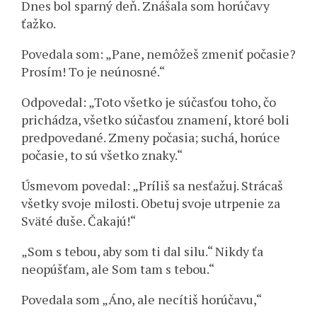
Dnes bol sparný deň. Znášala som horúčavy
ťažko.
Povedala som: „Pane, nemôžeš zmeniť počasie?
Prosím! To je neúnosné.“
Odpovedal: „Toto všetko je súčasťou toho, čo
prichádza, všetko súčasťou znamení, ktoré boli
predpovedané. Zmeny počasia; suchá, horúce
počasie, to sú všetko znaky.“
Úsmevom povedal: „Príliš sa nesťažuj. Strácaš
všetky svoje milosti. Obetuj svoje utrpenie za
Sväté duše. Čakajú!“
„Som s tebou, aby som ti dal silu.“ Nikdy ťa
neopúšťam, ale Som tam s tebou.“
Povedala som „Áno, ale necítiš horúčavu,“