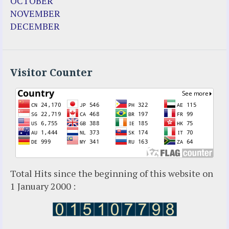
OCTOBER
Garabandal Movie 2018
NOVEMBER
Gloria Polo
DECEMBER
Holy Love
Jesus Ministries (Website)
Luz Amparo Cuevas (Escorial)
Luz de Maria
Visitor Counter
Maria Divine Mercy
Maria Esperanza
Maria Julianna (Seer Hungary)
Maria Valtorta
Medjugorje
Mother Elena Leonardi
Necedah Wisconsin
Total Hits since the beginning of this website on
Our Lady of Revelation
1 January 2000 :
Patricia Pachi Talbot
Pedro Regis
Saint Padre Pio
San Damiano