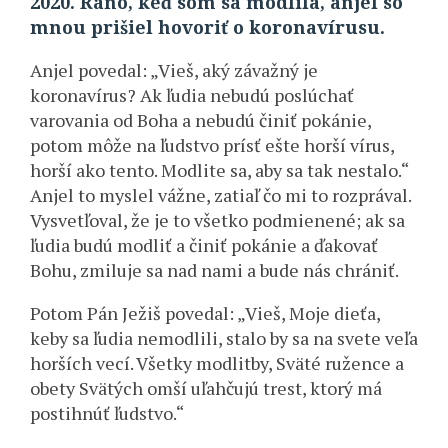
2020. Ráno, keď som sa modlila, anjel so
mnou prišiel hovoriť o koronavírusu.
Anjel povedal: „Vieš, aký závažný je
koronavírus? Ak ľudia nebudú poslúchať
varovania od Boha a nebudú činiť pokánie,
potom môže na ľudstvo prísť ešte horší vírus,
horší ako tento. Modlite sa, aby sa tak nestalo.“
Anjel to myslel vážne, zatiaľ čo mi to rozprával.
Vysvetľoval, že je to všetko podmienené; ak sa
ľudia budú modliť a činiť pokánie a ďakovať
Bohu, zmiluje sa nad nami a bude nás chrániť.
Potom Pán Ježiš povedal: „Vieš, Moje dieťa,
keby sa ľudia nemodlili, stalo by sa na svete veľa
horších vecí. Všetky modlitby, Sväté ružence a
obety Svätých omší uľahčujú trest, ktorý má
postihnúť ľudstvo.“