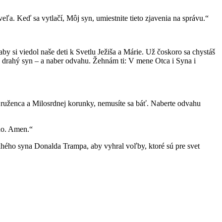
eľa. Keď sa vytlačí, Môj syn, umiestnite tieto zjavenia na správu.“
y si viedol naše deti k Svetlu Ježiša a Márie. Už čoskoro sa chystáš
a drahý syn – a naber odvahu. Žehnám ti: V mene Otca i Syna i
ho ruženca a Milosrdnej korunky, nemusíte sa báť. Naberte odvahu
ho. Amen.“
rahého syna Donalda Trampa, aby vyhral voľby, ktoré sú pre svet