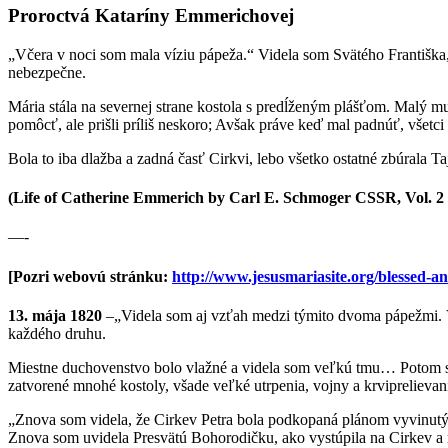
Proroctvá Kataríny Emmerichovej
„Včera v noci som mala víziu pápeža.“ Videla som Svätého Františka, 
nebezpečne.
Mária stála na severnej strane kostola s predĺženým plášťom. Malý 
pomôcť, ale prišli príliš neskoro; Avšak práve keď mal padnúť, všet
Bola to iba dlažba a zadná časť Cirkvi, lebo všetko ostatné zbúrala T
(Life of Catherine Emmerich by Carl E. Schmoger CSSR, Vol. 2 
—-
[Pozri webovú stránku:
http://www.jesusmariasite.org/blessed-
13. mája 1820
–„Videla som aj vzťah medzi týmito dvoma pápežmi. Vid
každého druhu.
Miestne duchovenstvo bolo vlažné a videla som veľkú tmu… Potom sa v
zatvorené mnohé kostoly, všade veľké utrpenia, vojny a krviprelieva
„Znova som videla, že Cirkev Petra bola podkopaná plánom vyvinutým 
Znova som uvidela Presvätú Bohorodičku, ako vystúpila na Cirkev a r