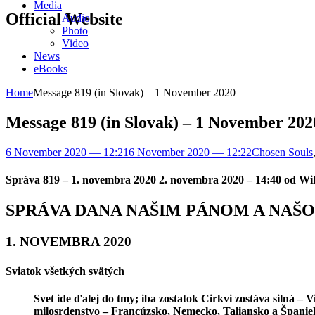
Media
Official Website
Audio
Photo
Video
News
eBooks
Home
Message 819 (in Slovak) – 1 November 2020
Message 819 (in Slovak) – 1 November 202
6 November 2020 — 12:21
6 November 2020 — 12:22
Chosen Souls
Správa 819 – 1. novembra 2020 2. novembra 2020 – 14:40 od Wi
SPRÁVA DANA NAŠIM PÁNOM A NAŠO
1. NOVEMBRA 2020
Sviatok všetkých svätých
Svet ide ďalej do tmy; iba zostatok Cirkvi zostáva silná – 
milosrdenstvo – Francúzsko, Nemecko, Taliansko a Španiel