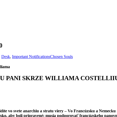
0
,
Desk
,
Important Notifications
Chosen Souls
lliama
U PANI SKRZE WILLIAMA COSTELLII
Vidíte vo svete anarchiu a stratu viery – Vo Francúzsku a Nemecku s
sko, aby boli pripravené; musia podporovať francúzskeho panovní