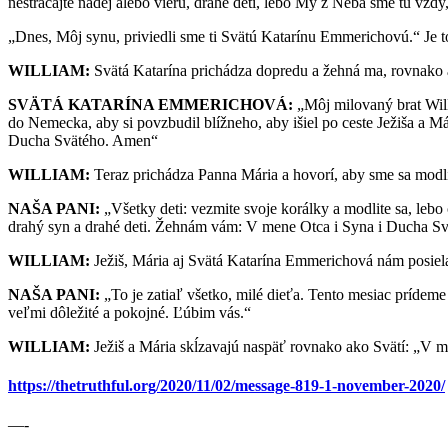
nestrácajte nádej alebo vieru, drahé deti, lebo My z Neba sme tu vžd
„Dnes, Môj synu, priviedli sme ti Svätú Katarínu Emmerichovú.“ Je to 
WILLIAM:
Svätá Katarína prichádza dopredu a žehná ma, rovnako
SVÄTÁ KATARÍNA EMMERICHOVÁ:
„Môj milovaný brat Willi
do Nemecka, aby si povzbudil blížneho, aby išiel po ceste Ježiša a 
Ducha Svätého. Amen“
WILLIAM:
Teraz prichádza Panna Mária a hovorí, aby sme sa modli
NAŠA PANI:
„Všetky deti: vezmite svoje korálky a modlite sa, lebo
drahý syn a drahé deti. Žehnám vám: V mene Otca i Syna i Ducha S
WILLIAM:
Ježiš, Mária aj Svätá Katarína Emmerichová nám posiel
NAŠA PANI:
„To je zatiaľ všetko, milé dieťa. Tento mesiac prídem
veľmi dôležité a pokojné. Ľúbim vás.“
WILLIAM:
Ježiš a Mária skĺzavajú naspäť rovnako ako Svätí: „V 
https://thetruthful.org/2020/11/02/message-819-1-november-2020/
—-