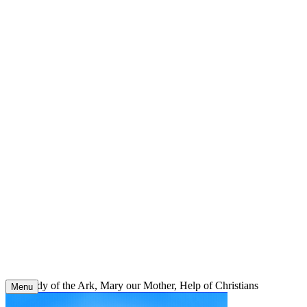
Skip
to
content
Our Lady of the Ark, Mary our Mother, Help of Christians
Menu