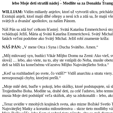
lebo Moje deti stratili nádej – Modlite sa za Donalda Tramp
WILLIAM:
Vidím miliardy anjelov, ktorí už vytvorili ulicu, prichád
Existujú anjeli, ktorí majú dlhé oštepy a nesú ich a zdá sa, že majú 
svätých a dvanásť apoštolov, za našim Pánom.
Náš Pán sa zdá byť celkom šťastný. Svätá Katarína Emmerichová stoj
vchádzajú Ježiš, Mária aj Svätá Katarína Emmerichová. Svätý Michal 
šatách veľmi podobne ako Svätý Michal. Ježiš robí znamenie kríža:
NÁŠ PÁN:
„V mene Otca i Syna i Ducha Svätého. Amen.“
„Môj milovaný syn, budúci Vikár Môjho Domu na Zemi: Ako vieš, svet i
slová] … lebo, ako viete, na to, aby ste vstúpili do Neba, musíte obet
deň sa blíži ku konečnému víťazstvu Môjho Najsvätejšieho Srdca.“
„Keď sa rozhliadneš po svete, čo vidíš?“ Vidíš anarchiu a stratu vie
nerozpoznajú chyby, ktorými prešli.“
„Moje milé deti, buďte v pokoji, lebo skúšky, ktoré podstupujete, sú 
Trojjediného Boha. Modlite sa, drahé deti, za celé ľudstvo, lebo te
musia Moje deti podstúpiť veľa skúšok, aby sa zdokonalili – lebo, ako 
„Teraz uvidíte v mnohých krajinách sveta, ako mizne Božské Svetlo T
Najsvätejšej Matky a korunku milosrdenstva – skrze tieto modlitby vás 