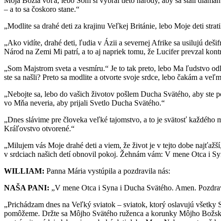
Moja Božia vôľa, lebo Som si vybral tieto národy, aby sa stali dia
– a to sa čoskoro stane.“
„Modlite sa drahé deti za krajinu Veľkej Británie, lebo Moje deti stra
„Ako vidíte, drahé deti, ľudia v Ázii a severnej Afrike sa usilujú de
Národ na Zemi Mi patrí, a to aj napriek tomu, že Lucifer prevzal kont
„Som Majstrom sveta a vesmíru.“ Je to tak preto, lebo Ma ľudstvo odl
ste sa našli? Preto sa modlite a otvorte svoje srdce, lebo čakám a veľ
„Nebojte sa, lebo do vašich životov pošlem Ducha Svätého, aby ste poch
vo Mňa neveria, aby prijali Svetlo Ducha Svätého.“
„Dnes slávime pre človeka veľké tajomstvo, a to je svätosť každého mu
Kráľovstvo otvorené.“
„Milujem vás Moje drahé deti a viem, že život je v tejto dobe najťažš
v srdciach našich detí obnovil pokoj. Žehnám vám: V mene Otca i S
WILLIAM:
Panna Mária vystúpila a pozdravila nás:
NAŠA PANI:
„V mene Otca i Syna i Ducha Svätého. Amen. Pozdravu
„Prichádzam dnes na Veľký sviatok – sviatok, ktorý oslavujú všetky Svä
pomôžeme. Držte sa Môjho Svätého ruženca a korunky Môjho Božského