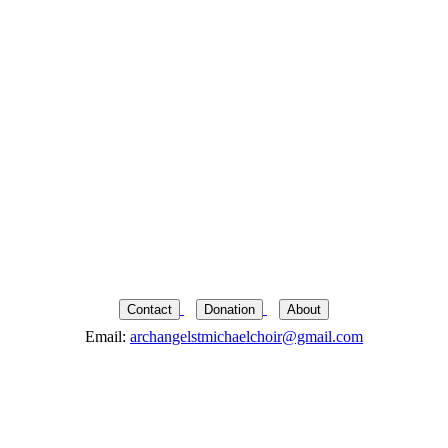
Contact
Donation
About
Email:
archangelstmichaelchoir@gmail.com