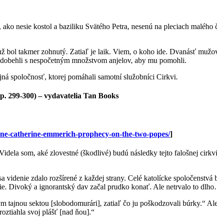
ako nesie kostol a baziliku Svätého Petra, nesenú na pleciach malého čl
muž bol takmer zohnutý. Zatiaľ je laik. Viem, o koho ide. Dvanásť mu
ci dobehli s nespočetným množstvom anjelov, aby mu pomohli.
ajná spoločnosť, ktorej pomáhali samotní služobníci Cirkvi.
p. 299-300) – vydavatelia Tan Books
anne-catherine-emmerich-prophecy-on-the-two-popes/
]
ela som, aké zlovestné (škodlivé) budú následky tejto falošnej cirkvi.
idenie zdalo rozšírené z každej strany. Celé katolícke spoločenstvá 
nie. Divoký a ignorantský dav začal prudko konať. Ale netrvalo to dlh
tajnou sektou [slobodomurári], zatiaľ čo ju poškodzovali búrky.“ Ale 
oztiahla svoj plášť [nad ňou].“