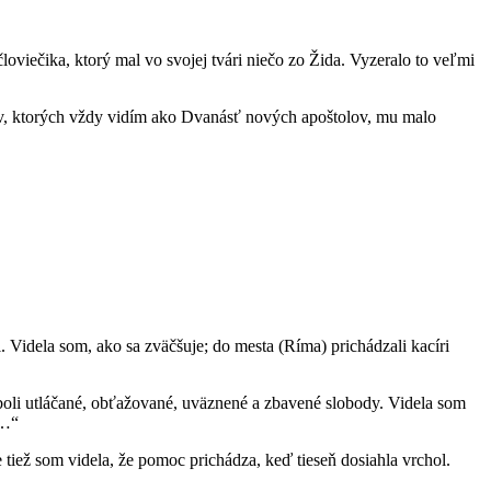
oviečika, ktorý mal vo svojej tvári niečo zo Žida. Vyzeralo to veľmi
žov, ktorých vždy vidím ako Dvanásť nových apoštolov, mu malo
 Videla som, ako sa zväčšuje; do mesta (Ríma) prichádzali kacíri
boli utláčané, obťažované, uväznené a zbavené slobody. Videla som
o…“
tiež som videla, že pomoc prichádza, keď tieseň dosiahla vrchol.