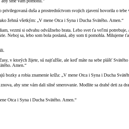
y, aby sme vám pomohli.“
privilegovaná duša a prostredníctvom svojich zjavení hovorila o tebe v
 ako žehná všetkým: „V mene Otca i Syna i Ducha Svätého. Amen.“
am, vezmi si odvahu odvážneho brata. Lebo svet ťa veľmi potrebuje, ab
Márie. Neboj sa, lebo som bola poslaná, aby som ti pomohla. Milujeme ť
li.
 časy, v ktorých žijete, sú najťažšie, ale keď máte na sebe plášť Sväté
vätého. Amen.“
ajú bozky a robia znamenie kríža: „V mene Otca i Syna i Ducha Sväté
e znova, aby sme vám dali silné smerovanie. Modlite sa drahé deti za d
mene Otca i Syna i Ducha Svätého. Amen.“