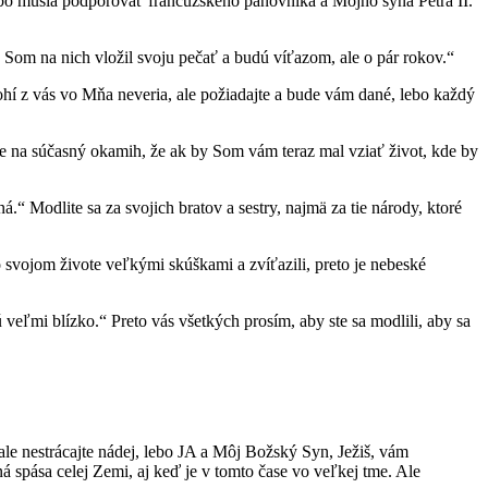
ebo musia podporovať francúzskeho panovníka a Môjho syna Petra II.
a, Som na nich vložil svoju pečať a budú víťazom, ale o pár rokov.“
nohí z vás vo Mňa neveria, ale požiadajte a bude vám dané, lebo každý
ite na súčasný okamih, že ak by Som vám teraz mal vziať život, kde by
.“ Modlite sa za svojich bratov a sestry, najmä za tie národy, ktoré
o svojom živote veľkými skúškami a zvíťazili, preto je nebeské
 veľmi blízko.“ Preto vás všetkých prosím, aby ste sa modlili, aby sa
 ale nestrácajte nádej, lebo JA a Môj Božský Syn, Ježiš, vám
pása celej Zemi, aj keď je v tomto čase vo veľkej tme. Ale