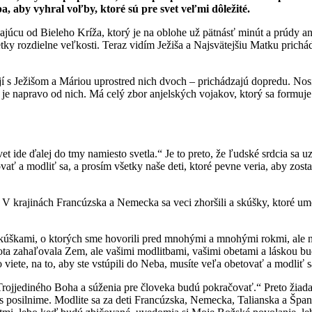
a, aby vyhral voľby, ktoré sú pre svet veľmi dôležité.
zajúcu od Bieleho Kríža, ktorý je na oblohe už pätnásť minút a prúdy anj
všetky rozdielne veľkosti. Teraz vidím Ježiša a Najsvätejšiu Matku prich
í s Ježišom a Máriou uprostred nich dvoch – prichádzajú dopredu. Nos
je napravo od nich. Má celý zbor anjelských vojakov, ktorý sa formuje
de ďalej do tmy namiesto svetla.“ Je to preto, že ľudské srdcia sa uza
ovať a modliť sa, a prosím všetky naše deti, ktoré pevne veria, aby zost
ry. V krajinách Francúzska a Nemecka sa veci zhoršili a skúšky, ktoré 
skúškami, o ktorých sme hovorili pred mnohými a mnohými rokmi, ale nes
mnota zahaľovala Zem, ale vašimi modlitbami, vašimi obetami a láskou 
viete, na to, aby ste vstúpili do Neba, musíte veľa obetovať a modliť s
rojjediného Boha a súženia pre človeka budú pokračovať.“ Preto žiadam
posilnime. Modlite sa za deti Francúzska, Nemecka, Talianska a Španiels