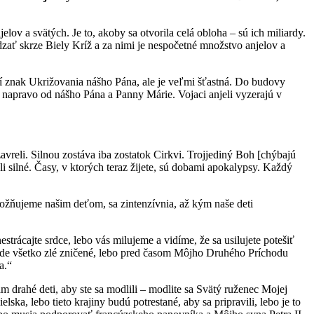
elov a svätých. Je to, akoby sa otvorila celá obloha – sú ich miliardy.
ádzať skrze Biely Kríž a za nimi je nespočetné množstvo anjelov a
í znak Ukrižovania nášho Pána, ale je veľmi šťastná. Do budovy
 napravo od nášho Pána a Panny Márie. Vojaci anjeli vyzerajú v
vreli. Silnou zostáva iba zostatok Cirkvi. Trojjediný Boh [chýbajú
ali silné. Časy, v ktorých teraz žijete, sú dobami apokalypsy. Každý
umožňujeme našim deťom, sa zintenzívnia, až kým naše deti
trácajte srdce, lebo vás milujeme a vidíme, že sa usilujete potešiť
bude všetko zlé zničené, lebo pred časom Môjho Druhého Príchodu
a.“
 drahé deti, aby ste sa modlili – modlite sa Svätý ruženec Mojej
ka, lebo tieto krajiny budú potrestané, aby sa pripravili, lebo je to