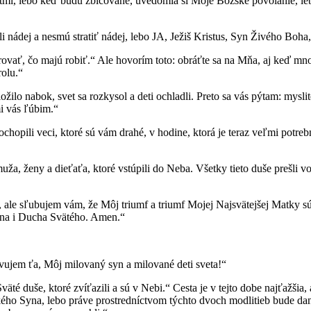
mantmi, lebo keď budú zbičované, uvedomia si Moje Božské povolanie, l
tili nádej a nesmú stratiť nádej, lebo JA, Ježiš Kristus, Syn Živého Boh
šifrovať, čo majú robiť.“ Ale hovorím toto: obráťte sa na Mňa, aj keď m
rolu.“
ožilo nabok, svet sa rozkysol a deti ochladli. Preto sa vás pýtam: mysl
mi vás ľúbim.“
opili veci, ktoré sú vám drahé, v hodine, ktorá je teraz veľmi potrebná
ža, ženy a dieťaťa, ktoré vstúpili do Neba. Všetky tieto duše prešli v
í, ale sľubujem vám, že Môj triumf a triumf Mojej Najsvätejšej Matky sú
yna i Ducha Svätého. Amen.“
jem ťa, Môj milovaný syn a milované deti sveta!“
té duše, ktoré zvíťazili a sú v Nebi.“ Cesta je v tejto dobe najťažšia,
 Syna, lebo práve prostredníctvom týchto dvoch modlitieb bude daná s