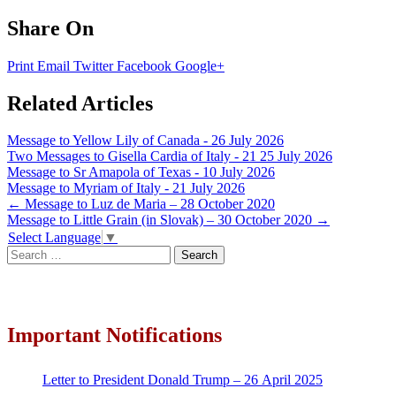
Share On
Print
Email
Twitter
Facebook
Google+
Related Articles
Message to Yellow Lily of Canada - 26 July 2026
Two Messages to Gisella Cardia of Italy - 21 25 July 2026
Message to Sr Amapola of Texas - 10 July 2026
Message to Myriam of Italy - 21 July 2026
Post
←
Message to Luz de Maria – 28 October 2020
Message to Little Grain (in Slovak) – 30 October 2020
→
navigation
Select Language
▼
Search
for:
Important Notifications
Letter to President Donald Trump – 26 April 2025