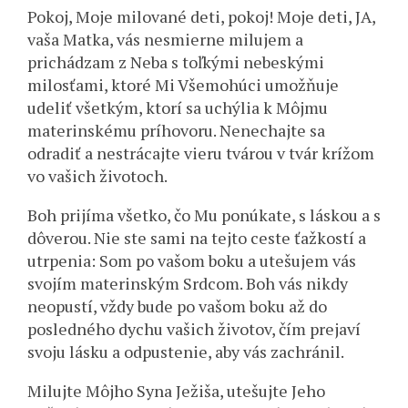
Pokoj, Moje milované deti, pokoj! Moje deti, JA,
vaša Matka, vás nesmierne milujem a
prichádzam z Neba s toľkými nebeskými
milosťami, ktoré Mi Všemohúci umožňuje
udeliť všetkým, ktorí sa uchýlia k Môjmu
materinskému príhovoru. Nenechajte sa
odradiť a nestrácajte vieru tvárou v tvár krížom
vo vašich životoch.
Boh prijíma všetko, čo Mu ponúkate, s láskou a s
dôverou. Nie ste sami na tejto ceste ťažkostí a
utrpenia: Som po vašom boku a utešujem vás
svojím materinským Srdcom. Boh vás nikdy
neopustí, vždy bude po vašom boku až do
posledného dychu vašich životov, čím prejaví
svoju lásku a odpustenie, aby vás zachránil.
Milujte Môjho Syna Ježiša, utešujte Jeho