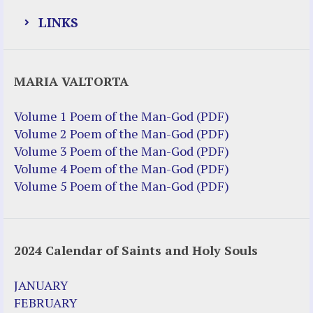
LINKS
Justice Help
MARIA VALTORTA
Justice Action (website)
Justice Action: Interviews William
Volume 1 Poem of the Man-God (PDF)
Costellia
Volume 2 Poem of the Man-God (PDF)
Truth be Known – Legal Doc 1 of 2
Volume 3 Poem of the Man-God (PDF)
Truth be Known – Legal Doc 2 of 2
Volume 4 Poem of the Man-God (PDF)
Volume 5 Poem of the Man-God (PDF)
Mirror Websites
Amor Dei
2024 Calendar of Saints and Holy Souls
Noteworthy
2023 Calendar (PDF)
JANUARY
500 Years of Marian Apparitions
FEBRUARY