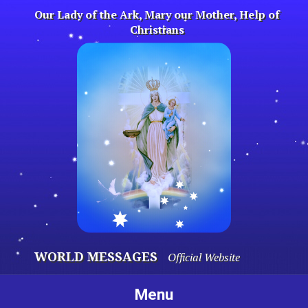
Skip
Our Lady of the Ark, Mary our Mother, Help of
to
Christians
content
WORLD MESSAGES
Official Website
Menu