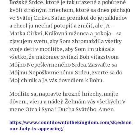
Božské Srdce, ktoré je tak urazené a pobúrené
kvôli strašným hriechom, ktoré sa dnes páchajú
vo Svätej Cirkvi. Satan prenikol do jej základov
a chcel ju nechať potopiť a zničiť, ale JA –
Matka Cirkvi, Kráľovná ruženca a pokoja – sa
zjavujem svetu, aby Som zhromaždila všetky
svoje deti v modlitbe, aby Som im ukázala
všetko, že nakoniec zvíťazí Boh víťazstvom
Môjho Nepoškvrneného Srdca. Zasväťte sa
Môjmu Nepoškvrnenému Srdcu, zverte sa do
Mojich rúk a JA vás dovediem k Bohu.
Modlite sa, napravte hrozné hriechy, majte
dôveru, vieru a nádej! Žehnám vás všetkých: V
mene Otca i Syna i Ducha Svätého. Amen.
https://www.countdowntothekingdom.com/sk/edson-
our-lady-is-appearing/