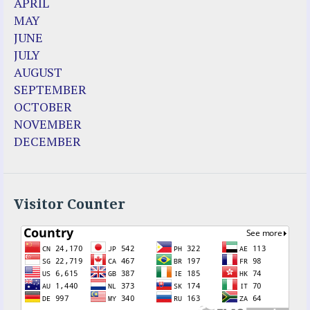
APRIL
Dozule (France)
MAY
Emma de Guzman
JUNE
Enoch
JULY
Fr. Jose Maniyangat
AUGUST
Fr. Martin (Sam) Johnston
SEPTEMBER
Garabandal
OCTOBER
Garabandal Movie 2018
NOVEMBER
Gloria Polo
DECEMBER
Holy Love
Jesus Ministries (Website)
Luz Amparo Cuevas (Escorial)
Luz de Maria
Visitor Counter
Maria Divine Mercy
Maria Esperanza
Maria Julianna (Seer Hungary)
Maria Valtorta
Medjugorje
Mother Elena Leonardi