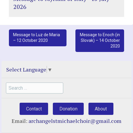
2026
Post
Message to Luz de Maria
Message to Enoch (in
– 12 October 2020
Slovak) – 14 October
navigation
2020
Select Language
▼
Search
for:
Contact
Donation
About
Email:
archangelstmichaelchoir@gmail.com