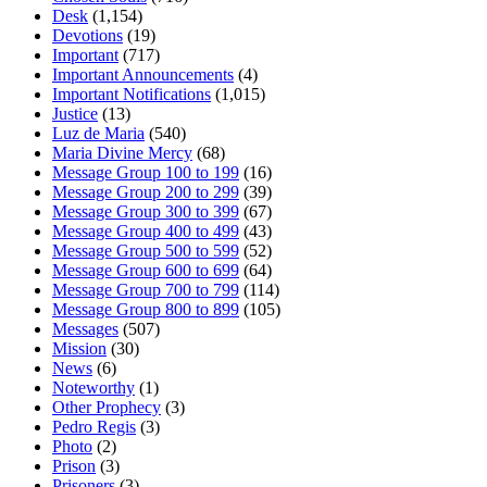
Desk
(1,154)
Devotions
(19)
Important
(717)
Important Announcements
(4)
Important Notifications
(1,015)
Justice
(13)
Luz de Maria
(540)
Maria Divine Mercy
(68)
Message Group 100 to 199
(16)
Message Group 200 to 299
(39)
Message Group 300 to 399
(67)
Message Group 400 to 499
(43)
Message Group 500 to 599
(52)
Message Group 600 to 699
(64)
Message Group 700 to 799
(114)
Message Group 800 to 899
(105)
Messages
(507)
Mission
(30)
News
(6)
Noteworthy
(1)
Other Prophecy
(3)
Pedro Regis
(3)
Photo
(2)
Prison
(3)
Prisoners
(3)