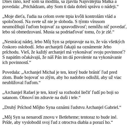
Dnes ráno, keď som sa modlila, sa zjavila Najsvätejšia Matka a
povedala: „Prichádzam, aby Som ti dala dobrú správu o nádeji.“
„Moje dieťa, ľudia na celom svete trpia kvôli kontrolám vlád a
spoločností. Na svete už nie je sloboda. S týmto vírusom
neumožňujú ľuďom bojovať za spravodlivosť; nemôžu nič povedať,
lebo sú obmedzovaní. Musia sa podriaďovať tomu, čo je zlé.“
„Nestrácaj nádej, lebo Môj Syn sa pripravuje na to, že vás všetkých
čoskoro oslobodí. Jeho archanjeli čakajú na oznámenie Jeho
príchodu. Vieš, že každý archanjel má vykonávať svoju povinnosť?
S napätím očakávajú, že náš Pán im dá povolenie na vykonávanie
ich povinností.“
Povedala: „Archanjel Michal je ten, ktorý bude brániť ľud pred
zlom. Bude bojovať so zlým, aby ho nadobro odložil, aby už viac
neubližoval ľuďom.“
„Archanjel Rafael je ten, ktorý sa rozhodol liečiť ľudí po boji so
satanom. Obnoví im zdravie na duši i tele.“
„Druhý Príchod Môjho Syna oznámi ľudstvu Archanjel Gabriel.“
„Môj Syn sa nenarodí znovu v Betleheme; tentoraz to bude iné.
Príde, aby vyslobodil svoj ľud z otroctva diabla a porazí ho.“