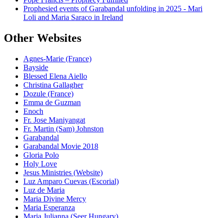
Prophesied events of Garabandal unfolding in 2025 - Mari
Loli and Maria Saraco in Ireland
Other Websites
Agnes-Marie (France)
Bayside
Blessed Elena Aiello
Christina Gallagher
Dozule (France)
Emma de Guzman
Enoch
Fr. Jose Maniyangat
Fr. Martin (Sam) Johnston
Garabandal
Garabandal Movie 2018
Gloria Polo
Holy Love
Jesus Ministries (Website)
Luz Amparo Cuevas (Escorial)
Luz de Maria
Maria Divine Mercy
Maria Esperanza
Maria Julianna (Seer Hungary)