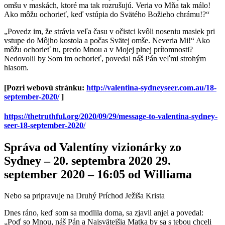
omšu v maskách, ktoré ma tak rozrušujú. Veria vo Mňa tak málo!
Ako môžu ochorieť, keď vstúpia do Svätého Božieho chrámu!?“
„Povedz im, že strávia veľa času v očistci kvôli noseniu masiek pri
vstupe do Môjho kostola a počas Svätej omše. Neveria Mi!“ Ako
môžu ochorieť tu, predo Mnou a v Mojej plnej prítomnosti?
Nedovolil by Som im ochorieť, povedal náš Pán veľmi strohým
hlasom.
[Pozri webovú stránku:
http://valentina-sydneyseer.com.au/18-
september-2020/
]
https://thetruthful.org/2020/09/29/message-to-valentina-sydney-
seer-18-september-2020/
Správa od Valentíny vizionárky zo
Sydney – 20. septembra 2020 29.
september 2020 – 16:05 od Williama
Nebo sa pripravuje na Druhý Príchod Ježiša Krista
Dnes ráno, keď som sa modlila doma, sa zjavil anjel a povedal:
„Poď so Mnou, náš Pán a Najsvätejšia Matka by sa s tebou chceli