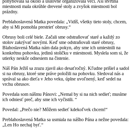
pohybovala sa okolo a usilovne organizovala veci. Asi štvrtina
miestnosti mala okrúhle drevené stoly a zvyšok miestnosti bol
prázdny.
Preblahoslavená Matka povedala: „Vidíš, všetky tieto stoly, chcem,
aby si Mi pomohla prestrieť obrusy.“
Obrusy boli celé biele. Začali sme odstraňovať staré a každý zo
stolov zakrývať novými. Keď sme odstraňovali staré obrusy,
Blahoslavená Matka nám dala pokyn, aby sme ich umiestnili na
konkrétnu pohovku, jedinú stoličku v miestnosti. Myslela som si, že
utierky neskôr odnesiem na čistenie.
Náš Pán Ježiš sa zrazu zjavil ako desaťročný. Kľudne prišiel a sadol
si na obrusy, ktoré sme práve položili na pohovku. Sledoval nás a
správal sa ako dieťa v Jeho veku, úplne uvoľnený, keď sedel na
vrchu obrusov.
Povedala som nášmu Pánovi: „Nemal by si na nich sedieť; musíme
ich odniesť preč, aby sme ich vyčistili. “
Povedal: „Prečo nie? Môžem sedieť kdekoľvek chcem!“
Preblahoslavená Matka sa usmiala na nášho Pána a nežne povedala:
„Len Ho nechaj byť.“