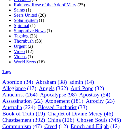
Rainbow Rose of the Ark of Mary
(25)
Saints
(1)
Seers United
(26)
Solar System
(1)
Spiritual
(1)
Supportive News
(1)
Tagalog
(23)
Thornbush
(53)
Urgent
(2)
Video
(12)
Videos
(1)
World Seers
(16)
Tags
Abortion
(34)
Abraham
(38)
admin
(14)
Allegiance
(17)
Angels
(362)
Anti-Pope
(32)
Antichrist
(264)
Apocalypse
(98)
Apostasy
(54)
Assassination
(22)
Atonement
(181)
Atrocity
(23)
Australia
(224)
Blessed Eucharist
(33)
Book of Truth
(19)
Chaplet of Divine Mercy
(46)
Chastisement
(392)
China
(126)
Chosen Souls
(745)
Communism
(47)
Creed
(12)
Enoch and Elijah
(12)