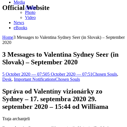
Media
Official Website
Audio
Photo
Video
News
eBooks
Home
3 Messages to Valentina Sydney Seer (in Slovak) – September
2020
3 Messages to Valentina Sydney Seer (in
Slovak) – September 2020
5 October 2020 — 07:50
5 October 2020 — 07:51
Chosen Souls
,
Desk
,
Important Notifications
Chosen Souls
Správa od Valentíny vizionárky zo
Sydney – 17. septembra 2020 29.
september 2020 – 15:44 od Williama
Traja archanjeli