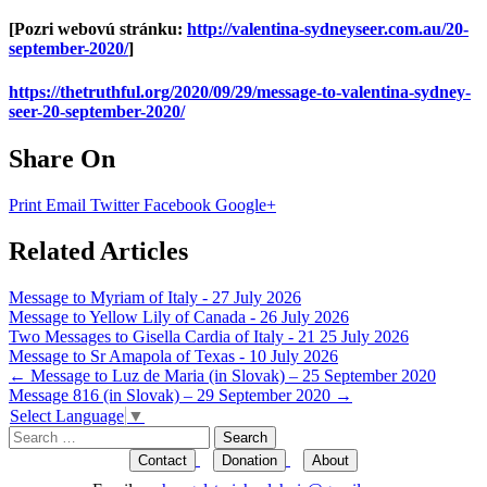
[Pozri webovú stránku:
http://valentina-sydneyseer.com.au/20-
september-2020/
]
https://thetruthful.org/2020/09/29/message-to-valentina-sydney-
seer-20-september-2020/
Share On
Print
Email
Twitter
Facebook
Google+
Related Articles
Message to Myriam of Italy - 27 July 2026
Message to Yellow Lily of Canada - 26 July 2026
Two Messages to Gisella Cardia of Italy - 21 25 July 2026
Message to Sr Amapola of Texas - 10 July 2026
Post
←
Message to Luz de Maria (in Slovak) – 25 September 2020
Message 816 (in Slovak) – 29 September 2020
→
navigation
Select Language
▼
Search
for:
Contact
Donation
About