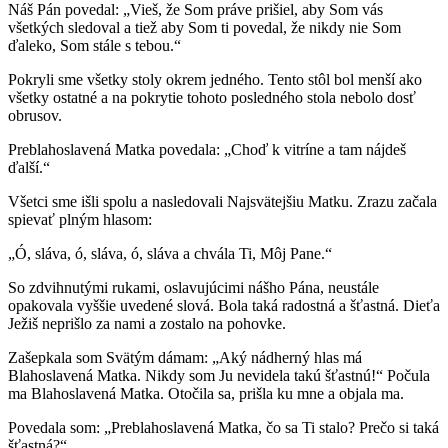
Náš Pán povedal: „Vieš, že Som práve prišiel, aby Som vás
všetkých sledoval a tiež aby Som ti povedal, že nikdy nie Som
ďaleko, Som stále s tebou.“
Pokryli sme všetky stoly okrem jedného. Tento stôl bol menší ako
všetky ostatné a na pokrytie tohoto posledného stola nebolo dosť
obrusov.
Preblahoslavená Matka povedala: „Choď k vitríne a tam nájdeš
ďalší.“
Všetci sme išli spolu a nasledovali Najsvätejšiu Matku. Zrazu začala
spievať plným hlasom:
„Ó, sláva, ó, sláva, ó, sláva a chvála Ti, Môj Pane.“
So zdvihnutými rukami, oslavujúcimi nášho Pána, neustále
opakovala vyššie uvedené slová. Bola taká radostná a šťastná. Dieťa
Ježiš neprišlo za nami a zostalo na pohovke.
Zašepkala som Svätým dámam: „Aký nádherný hlas má
Blahoslavená Matka. Nikdy som Ju nevidela takú šťastnú!“ Počula
ma Blahoslavená Matka. Otočila sa, prišla ku mne a objala ma.
Povedala som: „Preblahoslavená Matka, čo sa Ti stalo? Prečo si taká
šťastná?“