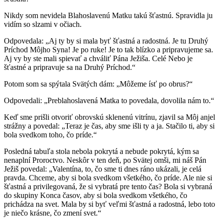
Nikdy som nevidela Blahoslavenú Matku takú šťastnú. Spravidla ju
vidím so slzami v očiach.
Odpovedala: „Aj ty by si mala byť šťastná a radostná. Je tu Druhý
Príchod Môjho Syna! Je po ruke! Je to tak blízko a pripravujeme sa.
Aj vy by ste mali spievať a chváliť Pána Ježiša. Celé Nebo je
šťastné a pripravuje sa na Druhý Príchod.“
Potom som sa spýtala Svätých dám: „Môžeme ísť po obrus?“
Odpovedali: „Preblahoslavená Matka to povedala, dovolila nám to.“
Keď sme prišli otvoriť obrovskú sklenenú vitrínu, zjavil sa Môj anjel
strážny a povedal: „Teraz je čas, aby sme išli ty a ja. Stačilo ti, aby si
bola svedkom toho, čo príde.“
Posledná tabuľa stola nebola pokrytá a nebude pokrytá, kým sa
nenaplní Proroctvo. Neskôr v ten deň, po Svätej omši, mi náš Pán
Ježiš povedal: „Valentína, to, čo sme ti dnes ráno ukázali, je celá
pravda. Chceme, aby si bola svedkom všetkého, čo príde. Ale nie si
šťastná a privilegovaná, že si vybratá pre tento čas? Bola si vybraná
do skupiny Konca časov, aby si bola svedkom všetkého, čo
prichádza na svet. Mala by si byť veľmi šťastná a radostná, lebo toto
je niečo krásne, čo zmení svet.“