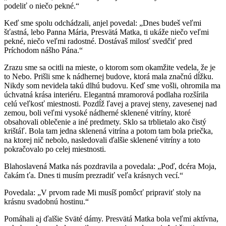
podeliť o niečo pekné.“
Keď sme spolu odchádzali, anjel povedal: „Dnes budeš veľmi
šťastná, lebo Panna Mária, Presvätá Matka, ti ukáže niečo veľmi
pekné, niečo veľmi radostné. Dostávaš milosť svedčiť pred
Príchodom nášho Pána.“
Zrazu sme sa ocitli na mieste, o ktorom som okamžite vedela, že je
to Nebo. Prišli sme k nádhernej budove, ktorá mala značnú dĺžku.
Nikdy som nevidela takú dlhú budovu. Keď sme vošli, ohromila ma
úchvatná krása interiéru. Elegantná mramorová podlaha rozšírila
celú veľkosť miestnosti. Pozdĺž ľavej a pravej steny, zavesenej nad
zemou, boli veľmi vysoké nádherné sklenené vitríny, ktoré
obsahovali oblečenie a iné predmety. Sklo sa trblietalo ako čistý
krištáľ. Bola tam jedna sklenená vitrína a potom tam bola priečka,
na ktorej nič nebolo, nasledovali ďalšie sklenené vitríny a toto
pokračovalo po celej miestnosti.
Blahoslavená Matka nás pozdravila a povedala: „Poď, dcéra Moja,
čakám ťa. Dnes ti musím prezradiť veľa krásnych vecí.“
Povedala: „V prvom rade Mi musíš pomôcť pripraviť stoly na
krásnu svadobnú hostinu.“
Pomáhali aj ďalšie Sväté dámy. Presvätá Matka bola veľmi aktívna,