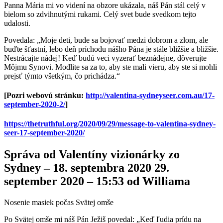
Panna Mária mi vo videní na obzore ukázala, náš Pán stál celý v
bielom so zdvihnutými rukami. Celý svet bude svedkom tejto
udalosti.
Povedala: „Moje deti, bude sa bojovať medzi dobrom a zlom, ale
buďte šťastní, lebo deň príchodu nášho Pána je stále bližšie a bližšie.
Nestrácajte nádej! Keď budú veci vyzerať beznádejne, dôverujte
Môjmu Synovi. Modlite sa za to, aby ste mali vieru, aby ste si mohli
prejsť týmto všetkým, čo prichádza.“
[Pozri webovú stránku:
http://valentina-sydneyseer.com.au/17-
september-2020-2/
]
https://thetruthful.org/2020/09/29/message-to-valentina-sydney-
seer-17-september-2020/
Správa od Valentíny vizionárky zo
Sydney – 18. septembra 2020 29.
september 2020 – 15:53 od Williama
Nosenie masiek počas Svätej omše
Po Svätej omše mi náš Pán Ježiš povedal: „Keď ľudia prídu na