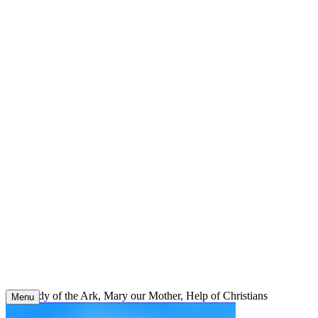
Skip
to
content
Our Lady of the Ark, Mary our Mother, Help of Christians
Menu