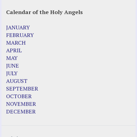
Calendar of the Holy Angels
Other Websites
Agnes-Marie (France)
JANUARY
Bayside
FEBRUARY
Blessed Elena Aiello
MARCH
Christina Gallagher
APRIL
Dozule (France)
MAY
Emma de Guzman
JUNE
Enoch
JULY
Fr. Jose Maniyangat
AUGUST
Fr. Martin (Sam) Johnston
SEPTEMBER
Garabandal
OCTOBER
Garabandal Movie 2018
NOVEMBER
Gloria Polo
DECEMBER
Holy Love
Jesus Ministries (Website)
Luz Amparo Cuevas (Escorial)