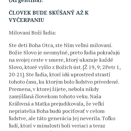
(Argentína).
ČLOVEK BUDE SKÚŠANÝ AŽ K
VYČERPANIU
Milovaní Boží ľudia:
Ste deti Boha Otca, ste Ním veľmi milovaní.
Božie Slovo je neomylné, preto ľudia pokračujú
na svojej ceste v smere, ktorý ukazuje každé
Slovo, ktoré vyšlo z Božích úst. [Ž 19, 9; 2Petr 1,
20-21]. Ste ľudia, ktorí idú uprostred strastí
tohoto času, ku ktorým bolo ľudstvo privedené.
Premena, v ktorej žijete, nebola nikdy
zamýšľaná človekom tohoto veku. Naša
Kráľovná a Matka prejudikovala, že veľkí
nepriatelia Boha budú pociťovať v celom
ľudstve, ale táto generácia Jej neverila. Toľko
ľudí, ktorí v minulosti boli veriaci a teraz