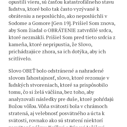
opustili vieru, sú časťou katastrofálneho stavu
ľudstva, ktoré bolo tak často vyzývané k
obráteniu a neposlúchlo, ako neposlúchli v
Sodome a Gomore [Gen 19]. Prišiel Som znova,
aby Som žiadal o OBRÁTENIE zatvrdilé srdca,
ktoré nezmäkli. Prišiel Som pred tieto srdcia z
kameňa, ktoré nepripustia, že Slovo,
prichádzajúce zhora, sa ich dotýka, aby ich
scitlivelo.
Slovo OBEŤ bolo odstránené a nahradené
slovom ľahostajnosť, slovo, ktoré rezonuje v
ľudských stvoreniach, ktoré sa prispôsobilo
tomu, čo si želá väčšina, bez toho, aby
analyzovali následky pre duše, ktoré pohŕdajú
Božou vôľou. Vôňa svätosti bola v chrámoch
stratená, aj velebnosť posvätného a úcta k
svätosti, rovnako ako sú stratení niektorí