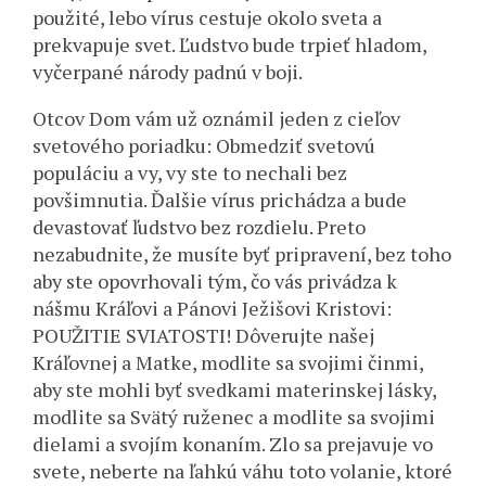
použité, lebo vírus cestuje okolo sveta a
prekvapuje svet. Ľudstvo bude trpieť hladom,
vyčerpané národy padnú v boji.
Otcov Dom vám už oznámil jeden z cieľov
svetového poriadku: Obmedziť svetovú
populáciu a vy, vy ste to nechali bez
povšimnutia. Ďalšie vírus prichádza a bude
devastovať ľudstvo bez rozdielu. Preto
nezabudnite, že musíte byť pripravení, bez toho
aby ste opovrhovali tým, čo vás privádza k
nášmu Kráľovi a Pánovi Ježišovi Kristovi:
POUŽITIE SVIATOSTI! Dôverujte našej
Kráľovnej a Matke, modlite sa svojimi činmi,
aby ste mohli byť svedkami materinskej lásky,
modlite sa Svätý ruženec a modlite sa svojimi
dielami a svojím konaním. Zlo sa prejavuje vo
svete, neberte na ľahkú váhu toto volanie, ktoré