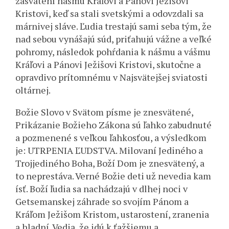
zasvätení nášmu Kráľovi a Pánovi Ježišovi
Kristovi, keď sa stali svetskými a odovzdali sa
márnivej sláve. Ľudia trestajú sami seba tým, že
nad sebou vynášajú súd, priťahujú vážne a veľké
pohromy, následok pohŕdania k nášmu a vášmu
Kráľovi a Pánovi Ježišovi Kristovi, skutočne a
opravdivo prítomnému v Najsvätejšej sviatosti
oltárnej.
Božie Slovo v Svätom písme je znesvätené,
Prikázanie Božieho Zákona sú ľahko zabudnuté
a pozmenené s veľkou ľahkosťou, a výsledkom
je: UTRPENIA ĽUDSTVA. Milovaní Jediného a
Trojjediného Boha, Boží Dom je znesvätený, a
to neprestáva. Verné Božie deti už nevedia kam
ísť. Boží ľudia sa nachádzajú v dlhej noci v
Getsemanskej záhrade so svojím Pánom a
Kráľom Ježišom Kristom, ustarostení, zranenia
a hladní. Vedia, že idú k ťažšiemu a