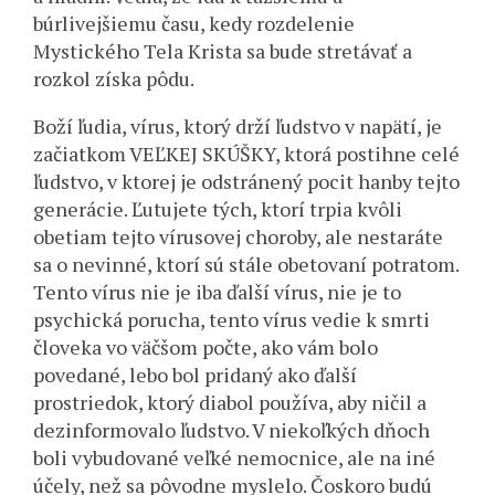
búrlivejšiemu času, kedy rozdelenie
Mystického Tela Krista sa bude stretávať a
rozkol získa pôdu.
Boží ľudia, vírus, ktorý drží ľudstvo v napätí, je
začiatkom VEĽKEJ SKÚŠKY, ktorá postihne celé
ľudstvo, v ktorej je odstránený pocit hanby tejto
generácie. Ľutujete tých, ktorí trpia kvôli
obetiam tejto vírusovej choroby, ale nestaráte
sa o nevinné, ktorí sú stále obetovaní potratom.
Tento vírus nie je iba ďalší vírus, nie je to
psychická porucha, tento vírus vedie k smrti
človeka vo väčšom počte, ako vám bolo
povedané, lebo bol pridaný ako ďalší
prostriedok, ktorý diabol používa, aby ničil a
dezinformovalo ľudstvo. V niekoľkých dňoch
boli vybudované veľké nemocnice, ale na iné
účely, než sa pôvodne myslelo. Čoskoro budú