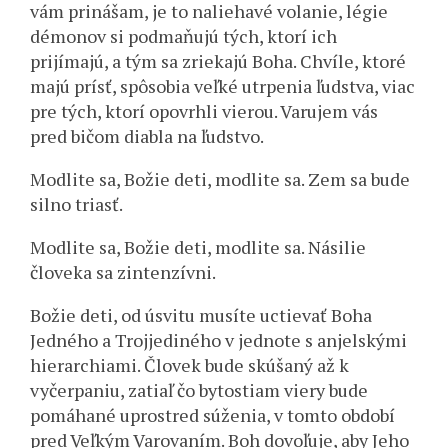
vám prinášam, je to naliehavé volanie, légie
démonov si podmaňujú tých, ktorí ich
prijímajú, a tým sa zriekajú Boha. Chvíle, ktoré
majú prísť, spôsobia veľké utrpenia ľudstva, viac
pre tých, ktorí opovrhli vierou. Varujem vás
pred bičom diabla na ľudstvo.
Modlite sa, Božie deti, modlite sa. Zem sa bude
silno triasť.
Modlite sa, Božie deti, modlite sa. Násilie
človeka sa zintenzívni.
Božie deti, od úsvitu musíte uctievať Boha
Jedného a Trojjediného v jednote s anjelskými
hierarchiami. Človek bude skúšaný až k
vyčerpaniu, zatiaľ čo bytostiam viery bude
pomáhané uprostred súženia, v tomto období
pred Veľkým Varovaním. Boh dovoľuje, aby Jeho