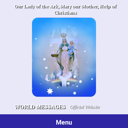
Skip
Our Lady of the Ark, Mary our Mother, Help of
to
Christians
content
WORLD MESSAGES
Official Website
Menu