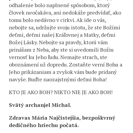
odhalenie bolo naplnené spôsobom, ktorý
človek neočakáva, ani nedokáže predvídať, ako
tomu bolo nedávno v cirkvi. Ak ide o vás,
nebojte sa, udržujte svoju istotu, že ste Božími
deťmi, deťmi našej Kráľovnej a Matky, deťmi
Božej Lásky. Nebojte sa pravdy, ktorú vám
prinášam z Neba, aby ste si uvedomili Božiu
vernosť ku Jeho ľudu. Nemajte strach, ste
oboznámení už dopredu. Zostaňte verní Bohu a
Jeho prikázaniam a zvyšok vám bude pridaný
navyše. Buďte naozajstnými deťmi Boha!
KTO JE AKO BOH? NIKTO NIE JE AKO BOH!
Svätý archanjel Michal.
Zdravas Mária Najčistejšia, bezpoškvrný
dedičného hriechu počatá.