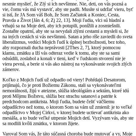
nesmie myslieť, že Zlý si ich nevšimne. Nie, deti, on vás pozná a
vie, čomu vás má vystaviť, aby ste padli. Musíte si udržať vieru, byť
si istí, že JA Som váš Boh, že Som Začiatok a Koniec, Cesta,
Pravda a Život [Ján 4, 6; Zj 22, 13]. Moji ľudia, vlci sú hladní a
vrhajú sa na Moje deti, aby ich potupili, ponížili a zosmiešnili.
Zostaňte opatrní, aby ste sa nevydali zlými cestami a mysleli si, že
na iných cestách si vás nevšimnú. Satan a jeho ríše zaviedli do sveta
liberalizmus, vedúci Mojich ľudí k úplnej bezbožnosti, bez toho,
aby rozpoznali ducha neprávosti [2Thes 2, 7], ktorý pomocou
klamu, zmätku a lží vás odteraz vedie k tomu, aby ste sa sami
odsúdili, zoslabol a konali v tieni, keď v ľudskom stvorení nie je
viera pevná, a berie si vás ako nástroj na vykonávanie svojich zlých
zámerov.
Koľko z Mojich ľudí už odpadlo od viery! Pohŕdajú Desatorom,
prijímajú, čo je proti Božiemu Zákonu, stali sa vykonávateľmi
nemorálnosti, žijú v ateizme, slúžia ideológiám a sektám, ktoré idú
proti Môjmu Božstvu, slúžia bez strachu satanovi a patrite k
predchodcom antikrista. Moji ľudia, budete čeliť väčšiemu
odpadlíctvo než tomu, o ktorom Som sa vám už zmienil: je to veľké
odpadlíctvo v Mojej Cirkvi, v ktorej budete uctievať antikrista ako
mesiáša, a to bude veľké utrpenie Mojich detí. Vyzývam vás, aby ste
sa modlili kvôli zmätku, v ktorom žijete.
Varoval Som vás, že táto súčasná choroba bude mutovať a vy, Moje