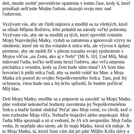
deti, musíte urobiť preventívne opatrenia v tomto čase, kedy tí, ktorí
prinášajú nešťastie Mojím ľudom, ukazujú svoju moc nad
ľudstvom.
Vyzývam vás, aby ste činili nápravu a modlili sa za všetkých, ktorí
sa rúhali Môjmu Božstvu, lebo pritiahli na národy veľké pohromy.
Vyzývam vás, aby ste sa modlili za tých, ktorí opovrhli volaním
Mojej Najsvätejšej Matky, vydali sa zatratenia a ignorovali výzvy na
obrátenie, ktoré nie sú iba volaním k srdcu tela, ale výzvou k úplnej
premene, aby ste mohli žiť v plnom rozsahu svojej zjednotenie s
Mojou vôľou „na Zemi, ako aj v Nebi“ [Mt 6, 10]. Ľud Môj, Moji
milovaní ľudia, koľko nešťastia hrozí ľudstvu, ako veľa utrpenia
prichádza z vesmíru, kedy sa Zem bude silno triasť! JA Som hlas
hovoriaci k púšti srdca ľudí, aby sa mohli vrátiť ku Mne, a Moja
Matka ich ponorí do svojho Nepoškvrneného Srdca. Tam, pod Jej
ochranou, viera bude rast a Jej ticho spôsobí, že budete počúvať
Môj hlas.
Deti Mojej Matky, modlite sa a pripravte sa zasvätiť sa Mojej Matke,
plne vedomé nekonečné hodnoty zasvätenia jej Nepoškvrnenému
Srdcu a buďte hodné obdržať Pečať ako Moji verní, vo chvíli, keď o
tom rozhodne Moja vôľa. Nebuďte bojazliví alebo nepokojní. Moji
ľudia Mňa spoznajú a sú si vedomí, že JA ich neopustím. Moji ľudia
vedia, že nepôjdu ako siroty, ale že majú Matku, ktorá ich miluje. Je
to Moja Matka, tá, ktorú Som vám dal pri päte Môjho Kríža slávy a