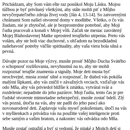
Prichádzam, aby Som vám ešte raz ponúkol Moju Lásku. Mojou
túžbou je byť privítaný všetkými, aby stále mohli piť z Môjho
nevyčerpateľného zdroja živej vody [Ján 4, 13-14]. So zatvorenými
chrámami Som našiel otvorené domy v modlitbe. Všetko, o čo vás
žiadam, nie je zbytočné, ale je bezprostredne potrebné, aby Moji
ľudia pracovali a konali v Mojej vôli. Začali ste mesiac zasvätený
Mojej Blahoslavenej Matke uprostred terajšieho utrpenia. Preto vás
volám, aby ste boli viac duchovné, s ohľadom na bezodkladnú
naliehavosť potreby väčšie spirituality, aby vaša viera bola silná a
pevná.
Dávajte pozor na Moje výzvy, musíte prosiť Môjho Ducha Svätého
o schopnosť rozlišovania, nevyhnutnú na to, aby ste mohli
rozpoznať terajšie znamenia a signály. Moje deti musia byť
neochvejné, musia zostať silné a rozpoznať, že diabol vás pokúša
malými šípkami, aby vás zničil v závažných veciach, vzďaľuje vás
odo Mňa, aby vás priviedol bližšie k zmätku, vytváral svár a
rozdelenie; nepadnite do jeho pazúrov. Moji ľudia, tento čas je pre
ľudské stvorenie mimoriadne nebezpečný, musíte zostať bdelí. Zlý
vás pozná, útočia na vás, aby ste padli do jeho pascí ako
novonarodené deti. Zaplavuje vašu myseľ pokušeniam, útočí na vás
v myšlienkach a privádza vás na použitie vašej inteligencie proti
sebe samým a vašim bratom, a nakoniec vás odvádza odo Mňa.
Musíte zostať ostražití a byť si vedomí, že nijaké z Mojich detí si