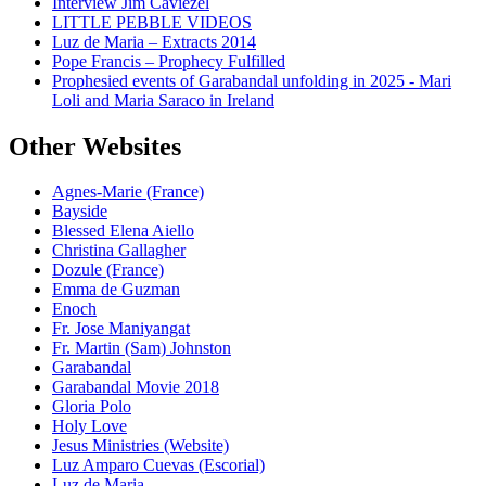
Interview Jim Caviezel
LITTLE PEBBLE VIDEOS
Luz de Maria – Extracts 2014
Pope Francis – Prophecy Fulfilled
Prophesied events of Garabandal unfolding in 2025 - Mari
Loli and Maria Saraco in Ireland
Other Websites
Agnes-Marie (France)
Bayside
Blessed Elena Aiello
Christina Gallagher
Dozule (France)
Emma de Guzman
Enoch
Fr. Jose Maniyangat
Fr. Martin (Sam) Johnston
Garabandal
Garabandal Movie 2018
Gloria Polo
Holy Love
Jesus Ministries (Website)
Luz Amparo Cuevas (Escorial)
Luz de Maria