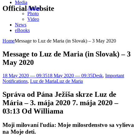
Media
Official Website
Audio
Photo
Video
News
eBooks
Home
Message to Luz de Maria (in Slovak) – 3 May 2020
Message to Luz de Maria (in Slovak) – 3
May 2020
18 May 2020 — 09:35
18 May 2020 — 09:35
Desk
,
Important
Notifications
,
Luz de Maria
Luz de Maria
Správa od Pána Ježiša skrze Luz de
Mária – 3. mája 2020 7. mája 2020 –
03:13 Od Williama
Moji milovaní ľudia: Moje milosrdenstvo sa vylieva
na Moje deti.