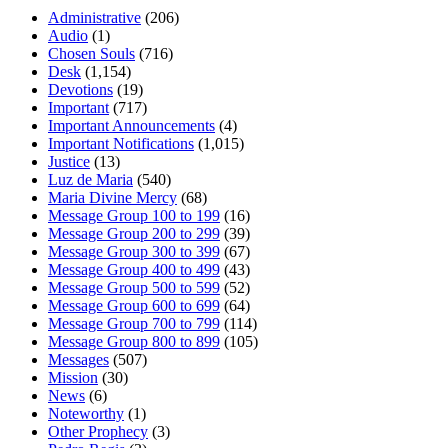
Administrative
(206)
Audio
(1)
Chosen Souls
(716)
Desk
(1,154)
Devotions
(19)
Important
(717)
Important Announcements
(4)
Important Notifications
(1,015)
Justice
(13)
Luz de Maria
(540)
Maria Divine Mercy
(68)
Message Group 100 to 199
(16)
Message Group 200 to 299
(39)
Message Group 300 to 399
(67)
Message Group 400 to 499
(43)
Message Group 500 to 599
(52)
Message Group 600 to 699
(64)
Message Group 700 to 799
(114)
Message Group 800 to 899
(105)
Messages
(507)
Mission
(30)
News
(6)
Noteworthy
(1)
Other Prophecy
(3)