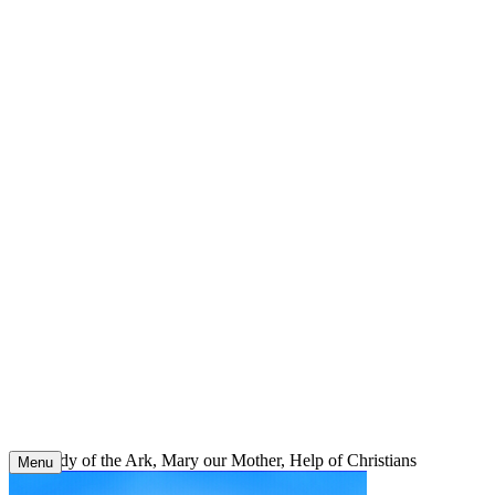
Skip
to
content
Our Lady of the Ark, Mary our Mother, Help of Christians
Menu