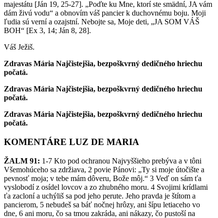
majestátu [Ján 19, 25-27]. „Poďte ku Mne, ktorí ste smädní, JA vám
dám živú vodu“ a obnovím váš pancier k duchovnému boju. Moji
ľudia sú verní a ozajstní. Nebojte sa, Moje deti, „JA SOM VÁŠ
BOH“ [Ex 3, 14; Ján 8, 28].
Váš Ježiš.
Zdravas Mária Najčistejšia, bezpoškvrný dedičného hriechu
počatá.
Zdravas Mária Najčistejšia, bezpoškvrný dedičného hriechu
počatá.
Zdravas Mária Najčistejšia, bezpoškvrný dedičného hriechu
počatá.
KOMENTÁRE LUZ DE MARIA
ŽALM 91:
1-7 Kto pod ochranou Najvyššieho prebýva a v tôni
Všemohúceho sa zdržiava, 2 povie Pánovi: „Ty si moje útočište a
pevnosť moja; v tebe mám dôveru, Bože môj.“ 3 Veď on sám ťa
vyslobodí z osídel lovcov a zo zhubného moru. 4 Svojimi krídlami
ťa zacloní a uchýliš sa pod jeho perute. Jeho pravda je štítom a
pancierom, 5 nebudeš sa báť nočnej hrôzy, ani šípu letiaceho vo
dne, 6 ani moru, čo sa tmou zakráda, ani nákazy, čo pustoší na