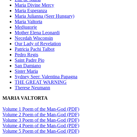
Maria Divine Mercy
Maria Esperanza
Maria Julianna (Seer Hungary)
Maria Valtorta
Medjugorje
Mother Elena Leonardi
Necedah Wisconsin
Our Lady of Revelation
Patricia Pachi Talbot
Pedro Regis
Saint Padre Pio
San Damiano
Sister Maria
Sydney Seer: Valentina Papagna
THE GREAT WARNING
Therese Neumann
MARIA VALTORTA
Volume 1 Poem of the Man-God (PDF)
Volume 2 Poem of the Man-God (PDF)
Volume 3 Poem of the Man-God (PDF)
Volume 4 Poem of the Man-God (PDF)
Volume 5 Poem of the Man-God (PDF)