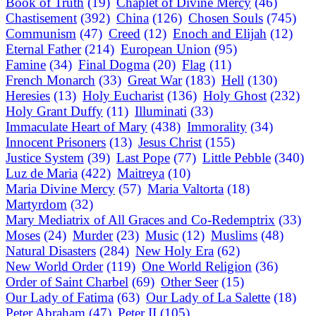
Book of Truth
(19)
Chaplet of Divine Mercy
(46)
Chastisement
(392)
China
(126)
Chosen Souls
(745)
Communism
(47)
Creed
(12)
Enoch and Elijah
(12)
Eternal Father
(214)
European Union
(95)
Famine
(34)
Final Dogma
(20)
Flag
(11)
French Monarch
(33)
Great War
(183)
Hell
(130)
Heresies
(13)
Holy Eucharist
(136)
Holy Ghost
(232)
Holy Grant Duffy
(11)
Illuminati
(33)
Immaculate Heart of Mary
(438)
Immorality
(34)
Innocent Prisoners
(13)
Jesus Christ
(155)
Justice System
(39)
Last Pope
(77)
Little Pebble
(340)
Luz de Maria
(422)
Maitreya
(10)
Maria Divine Mercy
(57)
Maria Valtorta
(18)
Martyrdom
(32)
Mary Mediatrix of All Graces and Co-Redemptrix
(33)
Moses
(24)
Murder
(23)
Music
(12)
Muslims
(48)
Natural Disasters
(284)
New Holy Era
(62)
New World Order
(119)
One World Religion
(36)
Order of Saint Charbel
(69)
Other Seer
(15)
Our Lady of Fatima
(63)
Our Lady of La Salette
(18)
Peter Abraham
(47)
Peter II
(105)