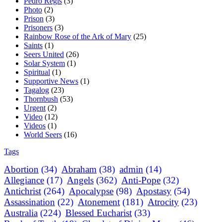
Pedro Regis
(3)
Photo
(2)
Prison
(3)
Prisoners
(3)
Rainbow Rose of the Ark of Mary
(25)
Saints
(1)
Seers United
(26)
Solar System
(1)
Spiritual
(1)
Supportive News
(1)
Tagalog
(23)
Thornbush
(53)
Urgent
(2)
Video
(12)
Videos
(1)
World Seers
(16)
Tags
Abortion
(34)
Abraham
(38)
admin
(14)
Allegiance
(17)
Angels
(362)
Anti-Pope
(32)
Antichrist
(264)
Apocalypse
(98)
Apostasy
(54)
Assassination
(22)
Atonement
(181)
Atrocity
(23)
Australia
(224)
Blessed Eucharist
(33)