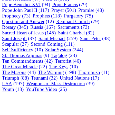
Pope Benedict XVI
(94)
Pope Francis
(79)
Pope John Paul II
(117)
Prayer
(501)
Promise
(48)
Prophecy
(73)
Prophets
(118)
Purgatory
(75)
Question and Answer
(12)
Remnant Church
(79)
Rosary
(345)
Russia
(167)
Sacraments
(73)
Sacred Heart of Jesus
(145)
Saint Charbel
(82)
Saint Joseph
(37)
Saint Michael
(259)
Saint Peter
(48)
Scapular
(27)
Second Coming
(111)
Self Sufficiency
(10)
Solar System
(244)
St. Thomas Aquinas
(9)
Tagalog
(23)
Ten Commandments
(42)
Terrorist
(46)
The Great Miracle
(22)
The Keys
(10)
The Masons
(44)
The Warning
(198)
Thornbush
(11)
Triumph
(88)
Tsunami
(32)
United Nations
(17)
USA
(197)
Weapons of Mass Destruction
(39)
Youth
(18)
YouTube Video
(25)