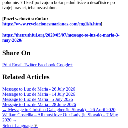
poludnie. 7 I keď po tvojom boku padnú tisíce a desaťtisíce po
tvojej pravici, teba nezasiahne.
[Pozri webovú stránku:
https://www.revelacionesmarianas.com/english.htm
]
https://thetruthful.org/2020/05/07/message-to-luz-de-maria-3-
may-2020/
Share On
Print
Email
Twitter
Facebook
Google+
Related Articles
Message to Luz de Maria - 26 July 2026
Message to Luz de Maria - 14 July 2026
Message to Luz de Maria - 5 July 2026
Message to Luz de Maria - 28 June 2026
Post
←
Message to Christina Gallagher (in Slovak) – 26 April 2020
William Costellia – All must love Our Lady (in Slovak) – 7 May
navigation
2020
→
Select Language
▼