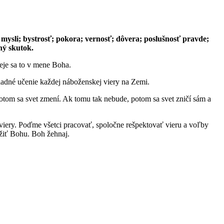
 mysli; bystrosť; pokora; vernosť; dôvera; poslušnosť pravde;
ný skutok.
deje sa to v mene Boha.
ladné učenie každej náboženskej viery na Zemi.
otom sa svet zmení. Ak tomu tak nebude, potom sa svet zničí sám a
viery. Poďme všetci pracovať, spoločne rešpektovať vieru a voľby
lúžiť Bohu. Boh žehnaj.