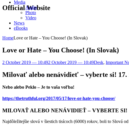
Media
Official Website
Audio
Photo
Video
News
eBooks
Home
Love or Hate – You Choose! (In Slovak)
Love or Hate – You Choose! (In Slovak)
2 October 2019 — 10:49
2 October 2019 — 10:49
Desk
,
Important No
Milovať alebo nenávidieť – vyberte si! 17.
Nebo alebo Peklo – Je to vaša voľba!
https://thetruthful.org/2017/05/17/love-or-hate-you-choose/
MILOVAŤ ALEBO NENÁVIDIEŤ – VYBERTE SI!
Najdôležitejšie slová v šiestich tisícoch (6000) rokov, boli to Slová