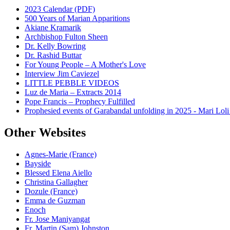
2023 Calendar (PDF)
500 Years of Marian Apparitions
Akiane Kramarik
Archbishop Fulton Sheen
Dr. Kelly Bowring
Dr. Rashid Buttar
For Young People – A Mother's Love
Interview Jim Caviezel
LITTLE PEBBLE VIDEOS
Luz de Maria – Extracts 2014
Pope Francis – Prophecy Fulfilled
Prophesied events of Garabandal unfolding in 2025 - Mari Loli
Other Websites
Agnes-Marie (France)
Bayside
Blessed Elena Aiello
Christina Gallagher
Dozule (France)
Emma de Guzman
Enoch
Fr. Jose Maniyangat
Fr. Martin (Sam) Johnston