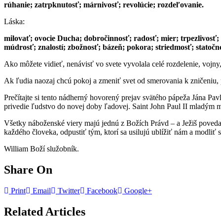
rúhanie; zatrpknutosť; márnivosť; revolúcie; rozdeľovanie.
Láska:
milovať; ovocie Ducha; dobročinnosť; radosť; mier; trpezlivosť; 
múdrosť; znalostí; zbožnosť; bázeň; pokora; striedmosť; statočn
Ako môžete vidieť, nenávisť vo svete vyvolala celé rozdelenie, vojny
Ak ľudia naozaj chcú pokoj a zmeniť svet od smerovania k zničeniu, 
Prečítajte si tento nádherný hovorený prejav svätého pápeža Jána Pa
privedie ľudstvo do novej doby ľadovej. Saint John Paul II mladý
Všetky náboženské viery majú jednú z Božích Právd – a Ježiš poveda
každého človeka, odpustiť tým, ktorí sa usilujú ublížiť nám a modliť 
William Boží služobník.
Share On
Print
Email
Twitter
Facebook
Google+
Related Articles