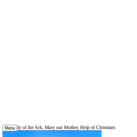
Skip
to
content
Our Lady of the Ark, Mary our Mother, Help of Christians
Menu