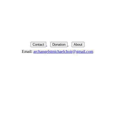
Contact
Donation
About
Email:
archangelstmichaelchoir@gmail.com