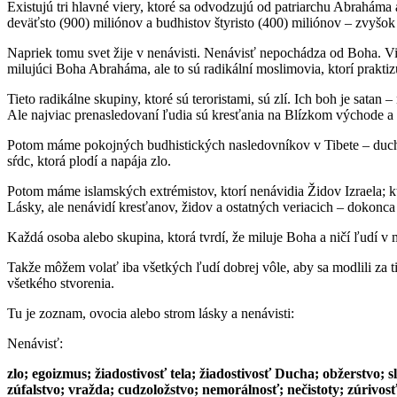
Existujú tri hlavné viery, ktoré sa odvodzujú od patriarchu Abraháma a
deväťsto (900) miliónov a budhistov štyristo (400) miliónov – zvyšok 
Napriek tomu svet žije v nenávisti. Nenávisť nepochádza od Boha. Vid
milujúci Boha Abraháma, ale to sú radikální moslimovia, ktorí praktizu
Tieto radikálne skupiny, ktoré sú teroristami, sú zlí. Ich boh je satan 
Ale najviac prenasledovaní ľudia sú kresťania na Blízkom východe a 
Potom máme pokojných budhistických nasledovníkov v Tibete – duchovn
sŕdc, ktorá plodí a napája zlo.
Potom máme islamských extrémistov, ktorí nenávidia Židov Izraela; kto
Lásky, ale nenávidí kresťanov, židov a ostatných veriacich – dokonca s
Každá osoba alebo skupina, ktorá tvrdí, že miluje Boha a ničí ľudí v 
Takže môžem volať iba všetkých ľudí dobrej vôle, aby sa modlili za t
všetkého stvorenia.
Tu je zoznam, ovocia alebo strom lásky a nenávisti:
Nenávisť:
zlo; egoizmus; žiadostivosť tela; žiadostivosť Ducha; obžerstvo; s
zúfalstvo; vražda; cudzoložstvo; nemorálnosť; nečistoty; zúrivosť