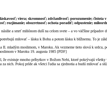
láskavosť; viera; skromnosť; zdržanlivosť; porozumenie; čistota v
osť; rozjímanie; obozretnosť; ochota poradiť; odpustenie; milosrd
, násilie a smrť miliónom duší na celom svete – a vo väčšine prípadov 
potrebujú milovať – lásku k Bohu a potom lásku k blížnemu. To je zák
vla II. mladým moslimom, v Maroku. Ak vezmeme tieto slová k srdcu, p
m moslimom v Maroku 19. augusta 1985 [PDF]
l, že existuje mnoho príbytkov v Božom Nebi, ktoré pokrývajú všetky 
sa za nich. Pokoj príde ak všetci ľudia sa zjednotia a budú milovať a s