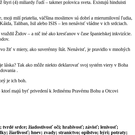
 štyri (4) miliardy ľudí – takmer polovica sveta. Existujú hinduisti
 moji milí priatelia, väčšina moslimov sú dobrí a mierumilovní ľudia,
áida, Taliban, Isil alebo ISIS – len nenávisť vládne v ich srdciach.
ý vraždil Židov – a nič iné ako kresťanov v čase španielskej inkvizície.
odov.
o žiť v miery, ako suverénny štát. Nenávisť, je pravidlo v mnohých
e je láska? Tak ako môže niekto deklarovať svoj systém viery v Boha
adovania .
rý je ich boh.
z – ktorí majú byť privedení k Jedinému Pravému Bohu a Otcovi
tvrdé srdce; žiadostivosť očí; hrabivosť; závisť; lenivosť;
y; žiarlivosť; hnev; zvady; straníctvo; opilstvo; hýri; potraty;