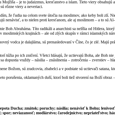
 Mojžiša – je to judaizmus, kresťanstvo a islam. Tieto viery obsahujú až
sú rôzne viery a neveriaci.
ím, že ľudia na celom svete útočia na moslimov, ako keby boli zlí. Nie,
jú nenávisť, a to nielen proti kresťanom, ale aj moslimom – a to sú Al-K
– nie Boh Abraháma. Títo radikáli a anarchisti sa nelíšia od Hitlera, ktor
v moslimských krajinách – ale od zlých skupín v rámci islamských nár
ý vodca je dalajláma, sú prenasledovaní v Číne, čo je zlé. Majú práv
rí túžia po ich zničení. Všetci hlásajú, že uctievajú Boha, ale Boh ni
a dopustia vraždy – násilia – znásilnenia – zotročenia – zverstiev – hl
mene Božom, sú zradcovia, zbabelci a v podstate sú uctievači satana, kto
ieto porušenia, oklamaných duší, ktorí boli tiež stvorení na Boží obra
lepota Ducha; zmätok; poruchy; násilia; nenávisť k Bohu; lenivosť; 
; spor; neviazanosť; modlárstvo; čarodejníctvo; nepriateľstvo; hádk