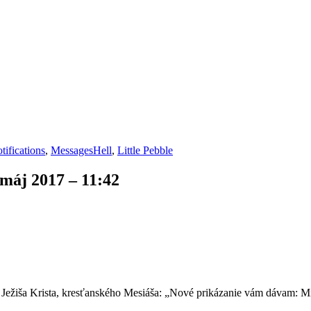
tifications
,
Messages
Hell
,
Little Pebble
 máj 2017 – 11:42
 od Ježiša Krista, kresťanského Mesiáša: „Nové prikázanie vám dávam: M