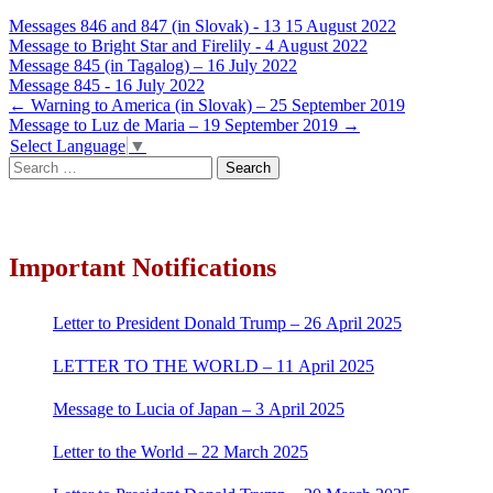
Messages 846 and 847 (in Slovak) - 13 15 August 2022
Message to Bright Star and Firelily - 4 August 2022
Message 845 (in Tagalog) – 16 July 2022
Message 845 - 16 July 2022
Post
←
Warning to America (in Slovak) – 25 September 2019
Message to Luz de Maria – 19 September 2019
→
navigation
Select Language
▼
Search
for:
Important Notifications
Letter to President Donald Trump – 26 April 2025
LETTER TO THE WORLD – 11 April 2025
Message to Lucia of Japan – 3 April 2025
Letter to the World – 22 March 2025