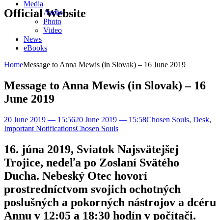
Media
Official Website
Audio
Photo
Video
News
eBooks
Home
Message to Anna Mewis (in Slovak) – 16 June 2019
Message to Anna Mewis (in Slovak) – 16
June 2019
20 June 2019 — 15:56
20 June 2019 — 15:58
Chosen Souls
,
Desk
,
Important Notifications
Chosen Souls
16. júna 2019, Sviatok Najsvätejšej
Trojice, nedeľa po Zoslaní Svätého
Ducha. Nebeský Otec hovorí
prostredníctvom svojich ochotných
poslušných a pokorných nástrojov a dcéru
Annu v 12:05 a 18:30 hodín v počítači.