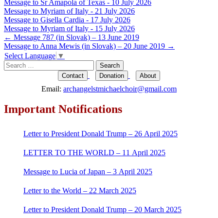
Message to Sr Amapola of Texas - 10 July 2026
Message to Myriam of Italy - 21 July 2026
Message to Gisella Cardia - 17 July 2026
Message to Myriam of Italy - 15 July 2026
Post
←
Message 787 (in Slovak) – 13 June 2019
Message to Anna Mewis (in Slovak) – 20 June 2019
→
navigation
Select Language
▼
Search
for:
Contact
Donation
About
Email:
archangelstmichaelchoir@gmail.com
Important Notifications
Letter to President Donald Trump – 26 April 2025
LETTER TO THE WORLD – 11 April 2025
Message to Lucia of Japan – 3 April 2025
Letter to the World – 22 March 2025
Letter to President Donald Trump – 20 March 2025