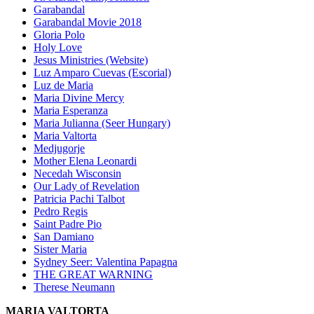
Garabandal
Garabandal Movie 2018
Gloria Polo
Holy Love
Jesus Ministries (Website)
Luz Amparo Cuevas (Escorial)
Luz de Maria
Maria Divine Mercy
Maria Esperanza
Maria Julianna (Seer Hungary)
Maria Valtorta
Medjugorje
Mother Elena Leonardi
Necedah Wisconsin
Our Lady of Revelation
Patricia Pachi Talbot
Pedro Regis
Saint Padre Pio
San Damiano
Sister Maria
Sydney Seer: Valentina Papagna
THE GREAT WARNING
Therese Neumann
MARIA VALTORTA