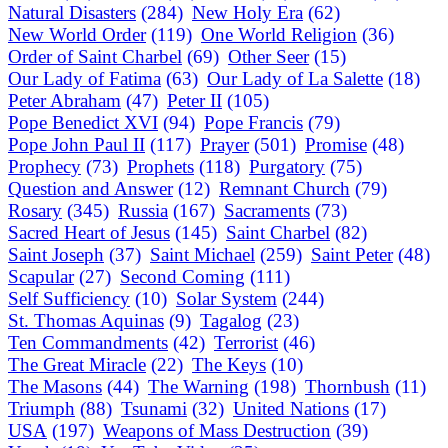
Natural Disasters
(284)
New Holy Era
(62)
New World Order
(119)
One World Religion
(36)
Order of Saint Charbel
(69)
Other Seer
(15)
Our Lady of Fatima
(63)
Our Lady of La Salette
(18)
Peter Abraham
(47)
Peter II
(105)
Pope Benedict XVI
(94)
Pope Francis
(79)
Pope John Paul II
(117)
Prayer
(501)
Promise
(48)
Prophecy
(73)
Prophets
(118)
Purgatory
(75)
Question and Answer
(12)
Remnant Church
(79)
Rosary
(345)
Russia
(167)
Sacraments
(73)
Sacred Heart of Jesus
(145)
Saint Charbel
(82)
Saint Joseph
(37)
Saint Michael
(259)
Saint Peter
(48)
Scapular
(27)
Second Coming
(111)
Self Sufficiency
(10)
Solar System
(244)
St. Thomas Aquinas
(9)
Tagalog
(23)
Ten Commandments
(42)
Terrorist
(46)
The Great Miracle
(22)
The Keys
(10)
The Masons
(44)
The Warning
(198)
Thornbush
(11)
Triumph
(88)
Tsunami
(32)
United Nations
(17)
USA
(197)
Weapons of Mass Destruction
(39)