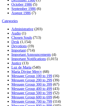
December 1986
(1)
October 1986
(5)
September 1986
(6)
August 1986
(7)
Categories
Administrative
(203)
Audio
(1)
Chosen Souls
(713)
Desk
(1,154)
Devotions
(19)
Important
(714)
Important Announcements
(4)
Important Notifications
(1,015)
Justice
(13)
Luz de Maria
(540)
Maria Divine Mercy
(68)
Message Group 100 to 199
(16)
Message Group 200 to 299
(39)
Message Group 300 to 399
(67)
Message Group 400 to 499
(43)
Message Group 500 to 599
(52)
Message Group 600 to 699
(64)
Message Group 700 to 799
(114)
Message Group 800 to 899
(105)