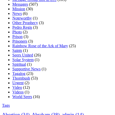
Messages
(507)
Mission
(30)
News
(6)
Noteworthy
(1)
Other Prophecy
(3)
Pedro Regis
(3)
Photo
(2)
Prison
(3)
Prisoners
(3)
Rainbow Rose of the Ark of Mary
(25)
Saints
(1)
Seers United
(26)
Solar System
(1)
Spiritual
(1)
Supportive News
(1)
Tagalog
(23)
Thornbush
(53)
Urgent
(2)
Video
(12)
Videos
(1)
World Seers
(16)
Tags
Abortion
(34)
Abraham
(38)
admin
(14)