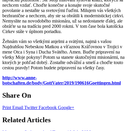
nechcem vzdať. Choďte konečne a konajte svoje skutočné
povolanie a nestaňte sa svetovými ľuďmi. Milujem vás všetkých
bezhranične a nechcem, aby ste sa obrátili k modernistickej cirkvi.
Nemyslite na novodobého misionára, už sa nedostanete ďalej, ale
obráťte sa na tradíciu pred 2000 rokmi. V tom čase bola katolícka
Cirkev stále v úplnom poriadku.
Žehnám vám so všetkými anjelmi a svätými, najmä s vašou
Najdrahšou Nebeskou Matkou a víťaznou Kráľovnou v Trojici v
mene Otca i Syna i Ducha Svätého. Amen. Buďte pripravení na
všetky Moje pokyny! Potom sa stanete skutočnými misionármi, na
ktorých je pohľad dobrý. Zostaňte odvážní a smelí a choďte touto
cestou pravdy! Potom budete pripravení na všetky časy.
http://www.anne-
botschaften.de/body/GottVater/2019/190616Goettingen.html
Share On
Print
Email
Twitter
Facebook
Google+
Related Articles