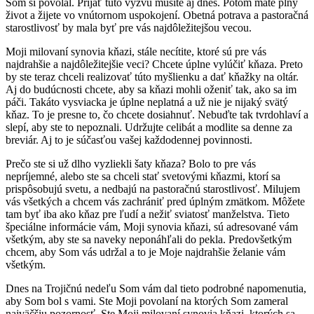
Som si povolal. Prijať túto výzvu musíte aj dnes. Potom máte plný
život a žijete vo vnútornom uspokojení. Obetná potrava a pastoračná
starostlivosť by mala byť pre vás najdôležitejšou vecou.
Moji milovaní synovia kňazi, stále necítite, ktoré sú pre vás
najdrahšie a najdôležitejšie veci? Chcete úplne vylúčiť kňaza. Preto
by ste teraz chceli realizovať túto myšlienku a dať kňažky na oltár.
Aj do budúcnosti chcete, aby sa kňazi mohli oženiť tak, ako sa im
páči. Takáto vysviacka je úplne neplatná a už nie je nijaký svätý
kňaz. To je presne to, čo chcete dosiahnuť. Nebuďte tak tvrdohlaví a
slepí, aby ste to nepoznali. Udržujte celibát a modlite sa denne za
breviár. Aj to je súčasťou vašej každodennej povinnosti.
Prečo ste si už dlho vyzliekli šaty kňaza? Bolo to pre vás
nepríjemné, alebo ste sa chceli stať svetovými kňazmi, ktorí sa
prispôsobujú svetu, a nedbajú na pastoračnú starostlivosť. Milujem
vás všetkých a chcem vás zachrániť pred úplným zmätkom. Môžete
tam byť iba ako kňaz pre ľudí a nežiť sviatosť manželstva. Tieto
špeciálne informácie vám, Moji synovia kňazi, sú adresované vám
všetkým, aby ste sa naveky neponáhľali do pekla. Predovšetkým
chcem, aby Som vás udržal a to je Moje najdrahšie želanie vám
všetkým.
Dnes na Trojičnú nedeľu Som vám dal tieto podrobné napomenutia,
aby Som bol s vami. Ste Moji povolaní na ktorých Som zameral
najväčšiu pozornosť. Ste Moji milovaní synovia kňazi, ktorých sa