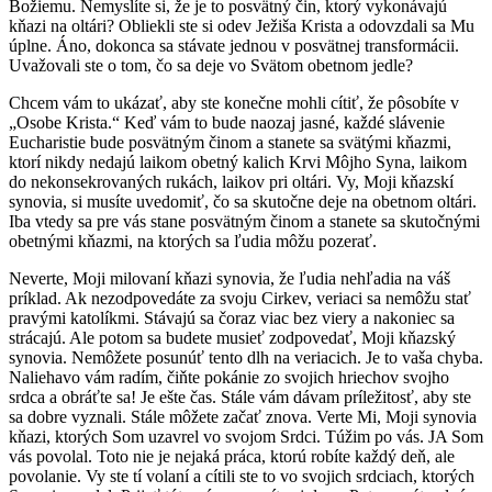
Božiemu. Nemyslíte si, že je to posvätný čin, ktorý vykonávajú
kňazi na oltári? Obliekli ste si odev Ježiša Krista a odovzdali sa Mu
úplne. Áno, dokonca sa stávate jednou v posvätnej transformácii.
Uvažovali ste o tom, čo sa deje vo Svätom obetnom jedle?
Chcem vám to ukázať, aby ste konečne mohli cítiť, že pôsobíte v
„Osobe Krista.“ Keď vám to bude naozaj jasné, každé slávenie
Eucharistie bude posvätným činom a stanete sa svätými kňazmi,
ktorí nikdy nedajú laikom obetný kalich Krvi Môjho Syna, laikom
do nekonsekrovaných rukách, laikov pri oltári. Vy, Moji kňazskí
synovia, si musíte uvedomiť, čo sa skutočne deje na obetnom oltári.
Iba vtedy sa pre vás stane posvätným činom a stanete sa skutočnými
obetnými kňazmi, na ktorých sa ľudia môžu pozerať.
Neverte, Moji milovaní kňazi synovia, že ľudia nehľadia na váš
príklad. Ak nezodpovedáte za svoju Cirkev, veriaci sa nemôžu stať
pravými katolíkmi. Stávajú sa čoraz viac bez viery a nakoniec sa
strácajú. Ale potom sa budete musieť zodpovedať, Moji kňazský
synovia. Nemôžete posunúť tento dlh na veriacich. Je to vaša chyba.
Naliehavo vám radím, čiňte pokánie zo svojich hriechov svojho
srdca a obráťte sa! Je ešte čas. Stále vám dávam príležitosť, aby ste
sa dobre vyznali. Stále môžete začať znova. Verte Mi, Moji synovia
kňazi, ktorých Som uzavrel vo svojom Srdci. Túžim po vás. JA Som
vás povolal. Toto nie je nejaká práca, ktorú robíte každý deň, ale
povolanie. Vy ste tí volaní a cítili ste to vo svojich srdciach, ktorých