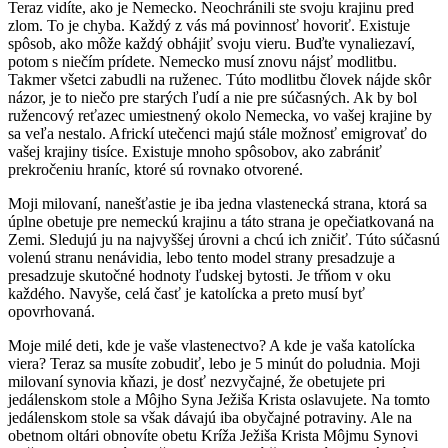
Teraz vidíte, ako je Nemecko. Neochránili ste svoju krajinu pred
zlom. To je chyba. Každý z vás má povinnosť hovoriť. Existuje
spôsob, ako môže každý obhájiť svoju vieru. Buďte vynaliezaví,
potom s niečím prídete. Nemecko musí znovu nájsť modlitbu.
Takmer všetci zabudli na ruženec. Túto modlitbu človek nájde skôr
názor, je to niečo pre starých ľudí a nie pre súčasných. Ak by bol
ružencový reťazec umiestnený okolo Nemecka, vo vašej krajine by
sa veľa nestalo. Africkí utečenci majú stále možnosť emigrovať do
vašej krajiny tisíce. Existuje mnoho spôsobov, ako zabrániť
prekročeniu hraníc, ktoré sú rovnako otvorené.
Moji milovaní, nanešťastie je iba jedna vlastenecká strana, ktorá sa
úplne obetuje pre nemeckú krajinu a táto strana je opečiatkovaná na
Zemi. Sledujú ju na najvyššej úrovni a chcú ich zničiť. Túto súčasnú
volenú stranu nenávidia, lebo tento model strany presadzuje a
presadzuje skutočné hodnoty ľudskej bytosti. Je tŕňom v oku
každého. Navyše, celá časť je katolícka a preto musí byť
opovrhovaná.
Moje milé deti, kde je vaše vlastenectvo? A kde je vaša katolícka
viera? Teraz sa musíte zobudiť, lebo je 5 minút do poludnia. Moji
milovaní synovia kňazi, je dosť nezvyčajné, že obetujete pri
jedálenskom stole a Môjho Syna Ježiša Krista oslavujete. Na tomto
jedálenskom stole sa však dávajú iba obyčajné potraviny. Ale na
obetnom oltári obnovíte obetu Kríža Ježiša Krista Môjmu Synovi