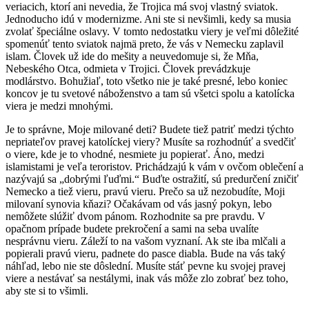
veriacich, ktorí ani nevedia, že Trojica má svoj vlastný sviatok.
Jednoducho idú v modernizme. Ani ste si nevšimli, kedy sa musia
zvolať špeciálne oslavy. V tomto nedostatku viery je veľmi dôležité
spomenúť tento sviatok najmä preto, že vás v Nemecku zaplavil
islam. Človek už ide do mešity a neuvedomuje si, že Mňa,
Nebeského Otca, odmieta v Trojici. Človek prevádzkuje
modlárstvo. Bohužiaľ, toto všetko nie je také presné, lebo koniec
koncov je tu svetové náboženstvo a tam sú všetci spolu a katolícka
viera je medzi mnohými.
Je to správne, Moje milované deti? Budete tiež patriť medzi týchto
nepriateľov pravej katolíckej viery? Musíte sa rozhodnúť a svedčiť
o viere, kde je to vhodné, nesmiete ju popierať. Áno, medzi
islamistami je veľa teroristov. Prichádzajú k vám v ovčom oblečení a
nazývajú sa „dobrými ľuďmi.“ Buďte ostražití, sú predurčení zničiť
Nemecko a tiež vieru, pravú vieru. Prečo sa už nezobudíte, Moji
milovaní synovia kňazi? Očakávam od vás jasný pokyn, lebo
nemôžete slúžiť dvom pánom. Rozhodnite sa pre pravdu. V
opačnom prípade budete prekročení a sami na seba uvalíte
nesprávnu vieru. Záleží to na vašom vyznaní. Ak ste iba mlčali a
popierali pravú vieru, padnete do pasce diabla. Bude na vás taký
náhľad, lebo nie ste dôslední. Musíte stáť pevne ku svojej pravej
viere a nestávať sa nestálymi, inak vás môže zlo zobrať bez toho,
aby ste si to všimli.