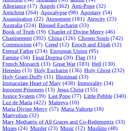
Allegiance
(17)
Angels
(362)
Anti-Pope
(32)
Antichrist
(264)
Apocalypse
(98)
Apostasy
(54)
Assassination
(22)
Atonement
(181)
Atrocity
(23)
Australia
(224)
Blessed Eucharist
(33)
Book of Truth
(19)
Chaplet of Divine Mercy
(46)
Chastisement
(392)
China
(126)
Chosen Souls
(742)
Communism
(47)
Creed
(12)
Enoch and Elijah
(12)
Eternal Father
(214)
European Union
(95)
Famine
(34)
Final Dogma
(20)
Flag
(11)
French Monarch
(33)
Great War
(183)
Hell
(130)
Heresies
(13)
Holy Eucharist
(136)
Holy Ghost
(232)
Holy Grant Duffy
(11)
Illuminati
(33)
Immaculate Heart of Mary
(438)
Immorality
(34)
Innocent Prisoners
(13)
Jesus Christ
(155)
Justice System
(39)
Last Pope
(77)
Little Pebble
(340)
Luz de Maria
(422)
Maitreya
(10)
Maria Divine Mercy
(57)
Maria Valtorta
(18)
Martyrdom
(32)
Mary Mediatrix of All Graces and Co-Redemptrix
(33)
Moses
(24)
Murder
(23)
Music
(12)
Muslims
(48)