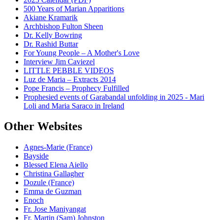
500 Years of Marian Apparitions
Akiane Kramarik
Archbishop Fulton Sheen
Dr. Kelly Bowring
Dr. Rashid Buttar
For Young People – A Mother's Love
Interview Jim Caviezel
LITTLE PEBBLE VIDEOS
Luz de Maria – Extracts 2014
Pope Francis – Prophecy Fulfilled
Prophesied events of Garabandal unfolding in 2025 - Mari
Loli and Maria Saraco in Ireland
Other Websites
Agnes-Marie (France)
Bayside
Blessed Elena Aiello
Christina Gallagher
Dozule (France)
Emma de Guzman
Enoch
Fr. Jose Maniyangat
Fr. Martin (Sam) Johnston