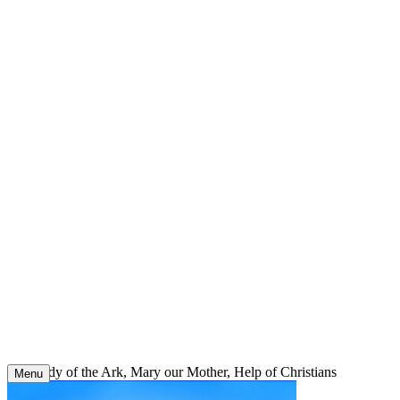
Skip
to
content
Our Lady of the Ark, Mary our Mother, Help of Christians
Menu