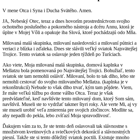
V mene Otca i Syna i Ducha Svätého. Amen.
JA, Nebeský Otec, teraz a dnes hovorím prostredníctvom svojho
ochotného poslušného a pokorného nástroja a dcéru Annu, ktorá je
úplne v Mojej Vôli a opakuje iba Slová, ktoré pochádzajú odo Mňa.
Milovaná malá skupinka, milovaní nasledovníci a milovaní pútnici a
veriaci z blízka i zďaleka. Dnes ste slávili veľký sviatok Najsvätejšej
Trojice. Tento sviatok sa oslavuje jeden týždeň po Turíciach.
Ako viete, Moja milovaná malá skupinka, domová kaplnka v
Mellatzu bola pomenovaná po Najsvätejšej Trojici. Bohužiaľ, tento
sviatok ste tam nemohli osláviť. Milovaní, bolo to tak dlho, lebo ste
nemohli cestovať do svojho milovaného Mellatza. (kaplnka je v
rekonštrukcií) Nebude to však dlho trvať, kým tam pôjdete. Viem,
že máte veľkú túžbu po dome vášho Otca. Teraz je však
predvídateľné, keď navštívite tento milovaný dom, ktorý Som sám,
navštívil. Museli ste to vydržať takmer štyri roky. Ale verte Mi, aj vy
ste museli urobiť veľa zmierenia pre svojich zločincov. Modlite sa,
aby nepadli do pekla, lebo zvíťazí Moja spravodlivosť.
Ďakujem vám za to, že ste tento deň oslavovali tak slávnostne s
množstvom kvetinových a sviečkových dekorácií a slávnostných
piesní. Takže ste si tento dôležitý sviatok poctili. Existuje mnoho